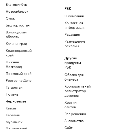
Екатеринбург
РБК
Новосибирск
О компании
Омск
Контактная
Башкортостан
информация
Вологодская
Редакция
область
Размещение
Калининград
рекламы
Краснодарский
край
Другие
Нижний
продукты
Новгород
РБК
Пермский край
Облако для
бизнеса
Ростов-на-Дону
Корпоративный
Татарстан
регистратор
Тюмень
доменов
Черноземье
Хостинг
сайтов
Кавказ
Рег.решения
Карелия
Знакомства
Мурманск
Сайт
Приморский