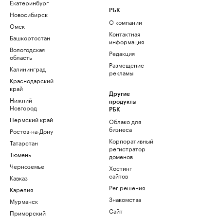
Екатеринбург
РБК
Новосибирск
О компании
Омск
Контактная
Башкортостан
информация
Вологодская
Редакция
область
Размещение
Калининград
рекламы
Краснодарский
край
Другие
Нижний
продукты
Новгород
РБК
Пермский край
Облако для
бизнеса
Ростов-на-Дону
Корпоративный
Татарстан
регистратор
Тюмень
доменов
Черноземье
Хостинг
сайтов
Кавказ
Рег.решения
Карелия
Знакомства
Мурманск
Сайт
Приморский