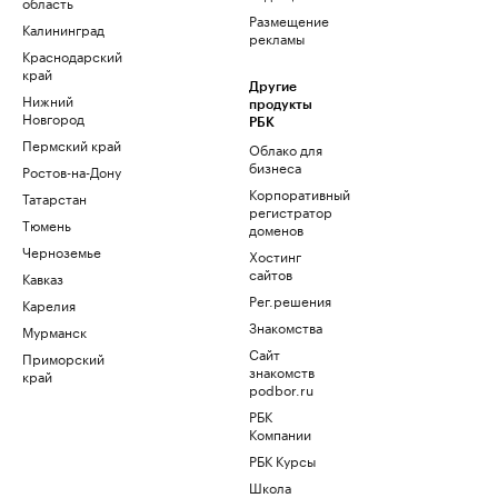
область
Размещение
Калининград
рекламы
Краснодарский
край
Другие
Нижний
продукты
Новгород
РБК
Пермский край
Облако для
бизнеса
Ростов-на-Дону
Корпоративный
Татарстан
регистратор
Тюмень
доменов
Черноземье
Хостинг
сайтов
Кавказ
Рег.решения
Карелия
Знакомства
Мурманск
Сайт
Приморский
знакомств
край
podbor.ru
РБК
Компании
РБК Курсы
Школа