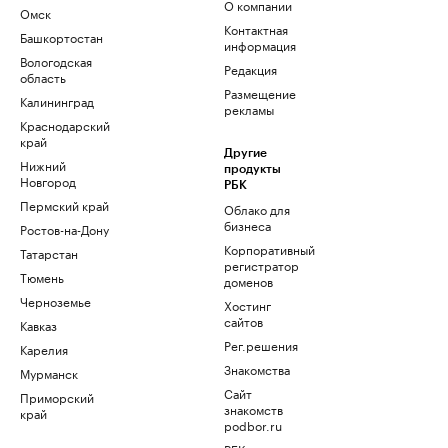
О компании
Омск
Контактная
Башкортостан
информация
Вологодская
Редакция
область
Размещение
Калининград
рекламы
Краснодарский
край
Другие
Нижний
продукты
Новгород
РБК
Пермский край
Облако для
бизнеса
Ростов-на-Дону
Корпоративный
Татарстан
регистратор
Тюмень
доменов
Черноземье
Хостинг
сайтов
Кавказ
Рег.решения
Карелия
Знакомства
Мурманск
Сайт
Приморский
знакомств
край
podbor.ru