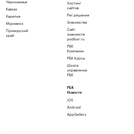
Черноземье
Хостинг
сайтов
Кавказ
Рег.решения
Карелия
Знакомства
Мурманск
Сайт
Приморский
знакомств
край
podbor.ru
РБК
Компании
РБК Курсы
Школа
управления
РБК
РБК
Новости
iOS
Android
AppGallery