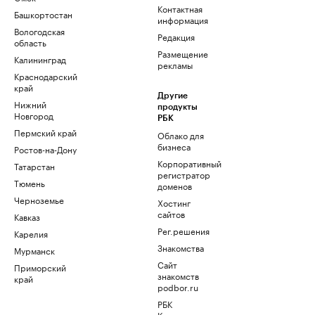
Контактная
Башкортостан
информация
Вологодская
Редакция
область
Размещение
Калининград
рекламы
Краснодарский
край
Другие
Нижний
продукты
Новгород
РБК
Пермский край
Облако для
бизнеса
Ростов-на-Дону
Корпоративный
Татарстан
регистратор
Тюмень
доменов
Черноземье
Хостинг
сайтов
Кавказ
Рег.решения
Карелия
Знакомства
Мурманск
Сайт
Приморский
знакомств
край
podbor.ru
РБК
Компании