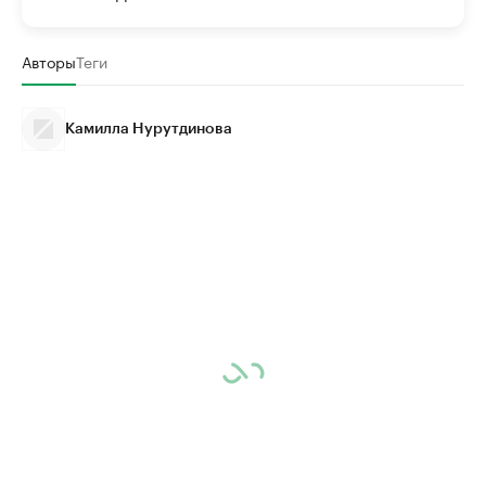
Авторы
Теги
Камилла Нурутдинова