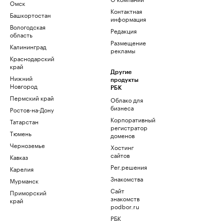
Омск
Контактная
Башкортостан
информация
Вологодская
Редакция
область
Размещение
Калининград
рекламы
Краснодарский
край
Другие
Нижний
продукты
Новгород
РБК
Пермский край
Облако для
бизнеса
Ростов-на-Дону
Корпоративный
Татарстан
регистратор
Тюмень
доменов
Черноземье
Хостинг
сайтов
Кавказ
Рег.решения
Карелия
Знакомства
Мурманск
Сайт
Приморский
знакомств
край
podbor.ru
РБК