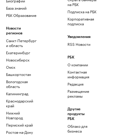
Биографии
на РБК
База знаний
Подписка на РБК
РБК Образование
Корпоративная
подписка
Новости
регионов
Уведомления
Санкт-Петербург
RSS Новости
и область
Екатеринбург
РБК
Новосибирск
О компании
Омск
Контактная
Башкортостан
информация
Вологодская
Редакция
область
Размещение
Калининград
рекламы
Краснодарский
край
Другие
Нижний
продукты
Новгород
РБК
Пермский край
Облако для
бизнеса
Ростов-на-Дону