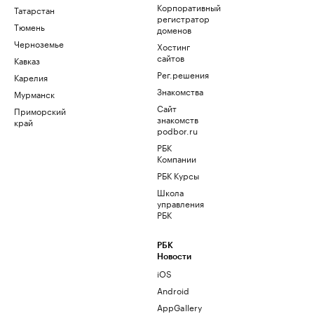
Корпоративный
Татарстан
регистратор
Тюмень
доменов
Черноземье
Хостинг
сайтов
Кавказ
Рег.решения
Карелия
Знакомства
Мурманск
Сайт
Приморский
знакомств
край
podbor.ru
РБК
Компании
РБК Курсы
Школа
управления
РБК
РБК
Новости
iOS
Android
AppGallery