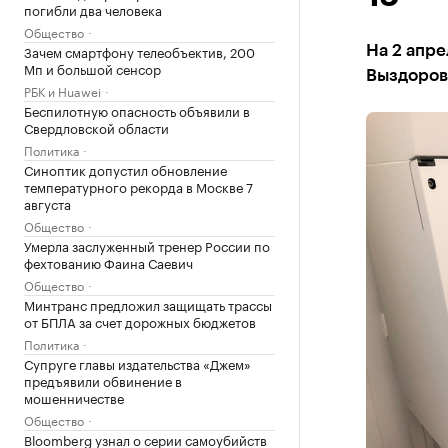
погибли два человека
Общество
Зачем смартфону телеобъектив, 200
На 2 апре
Мп и большой сенсор
Выздорове
РБК и Huawei
Беспилотную опасность объявили в
Свердловской области
Политика
Синоптик допустил обновление
температурного рекорда в Москве 7
августа
Общество
Умерла заслуженный тренер России по
фехтованию Фаина Саевич
Общество
Минтранс предложил защищать трассы
от БПЛА за счет дорожных бюджетов
Политика
Супруге главы издательства «Джем»
предъявили обвинение в
мошенничестве
Общество
Bloomberg узнал о серии самоубийств