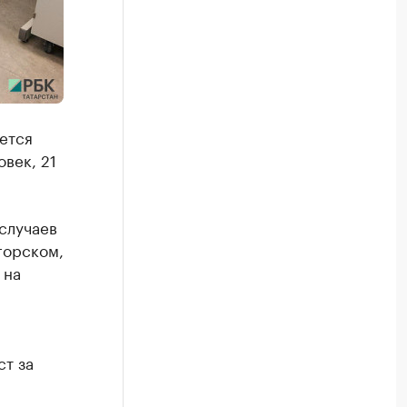
ется
век, 21
случаев
горском,
 на
ст за