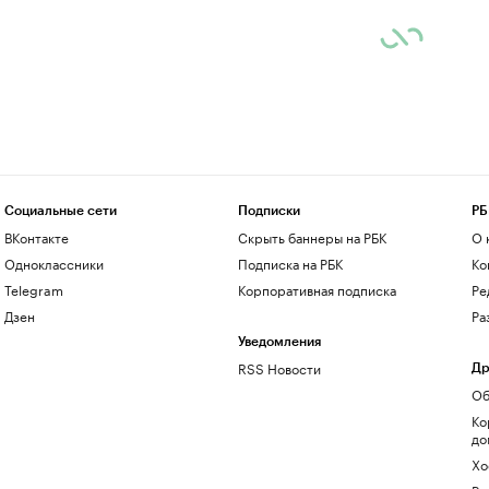
Социальные сети
Подписки
РБ
ВКонтакте
Скрыть баннеры на РБК
О 
Одноклассники
Подписка на РБК
Ко
Telegram
Корпоративная подписка
Ре
Дзен
Ра
Уведомления
RSS Новости
Др
Об
Ко
до
Хо