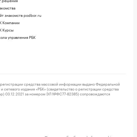
г.решения
акомства
йт знакомств podbor.ru
К Компании
К Курсы
ола управления РБК
регистрации средства массовой информации выдано Федеральной
и сетевого издания «РБК» (свидетельство о регистрации средства
ор) 03.12.2021 за номером ЭЛ №ФС77-82385) сопровождаются