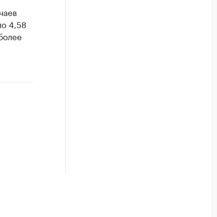
чаев
о 4,58
 более