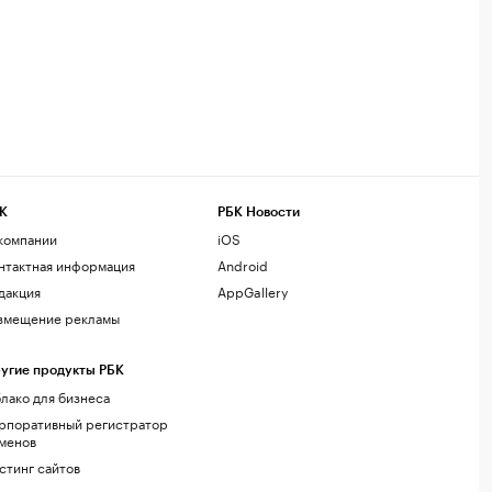
К
РБК Новости
компании
iOS
нтактная информация
Android
дакция
AppGallery
змещение рекламы
угие продукты РБК
лако для бизнеса
рпоративный регистратор
менов
стинг сайтов