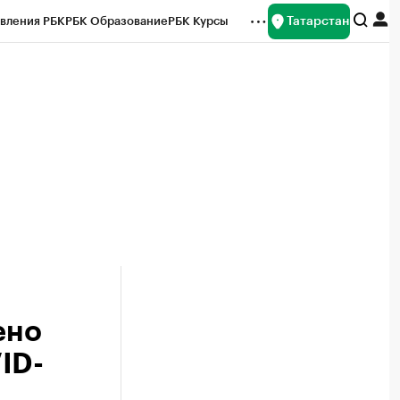
Татарстан
вления РБК
РБК Образование
РБК Курсы
рейтинги
Франшизы
Газета
ок наличной валюты
ено
ID-