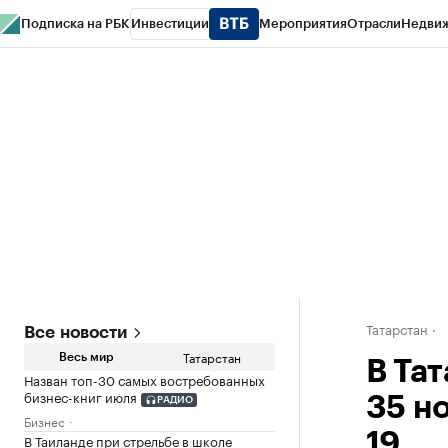
Подписка на РБК
Инвестиции
Мероприятия
Отрасли
Недви
РБК Life
Тренды
Визионеры
Национальные проекты
Город
Стиль
Кр
Спецпроекты СПб
Конференции СПб
Спецпроекты
Проверка конт
Татарстан
Все новости
Татарстан
Весь мир
В Та
Назван топ-30 самых востребованных
бизнес-книг июля
35 н
РАДИО
Бизнес
19
В Таиланде при стрельбе в школе