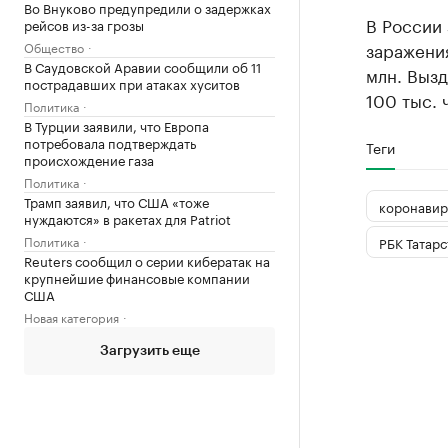
Во Внуково предупредили о задержках
В России 
рейсов из-за грозы
заражени
Общество
В Саудовской Аравии сообщили об 11
млн. Вызд
пострадавших при атаках хуситов
100 тыс. 
Политика
В Турции заявили, что Европа
потребовала подтверждать
Теги
происхождение газа
Политика
Трамп заявил, что США «тоже
коронавир
нуждаются» в ракетах для Patriot
Политика
РБК Татарс
Reuters сообщил о серии кибератак на
крупнейшие финансовые компании
США
Новая категория
Загрузить еще