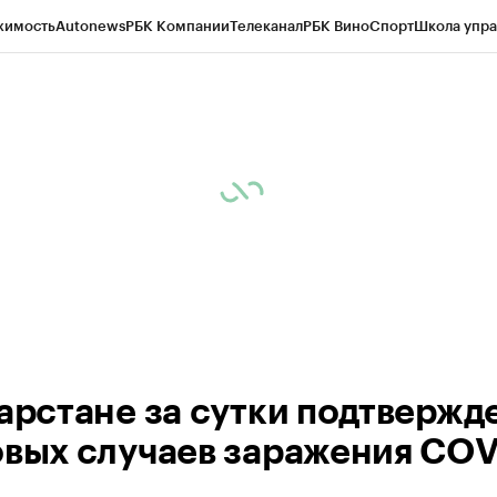
жимость
Autonews
РБК Компании
Телеканал
РБК Вино
Спорт
Школа упра
ипто
РБК Бизнес-среда
Дискуссионный клуб
Исследования
Кредитные 
рагентов
Политика
Экономика
Бизнес
Технологии и медиа
Финансы
Рын
тарстане за сутки подтвержд
овых случаев заражения COV