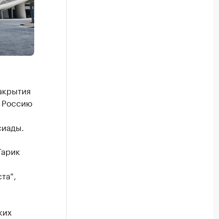
акрытия
а Россию
сиады.
Гарик
та",
ких