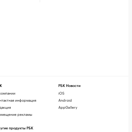
К
РБК Новости
компании
iOS
нтактная информация
Android
дакция
AppGallery
змещение рекламы
угие продукты РБК