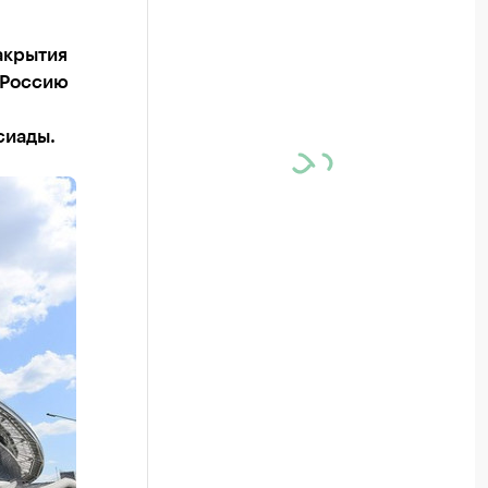
акрытия
 Россию
сиады.