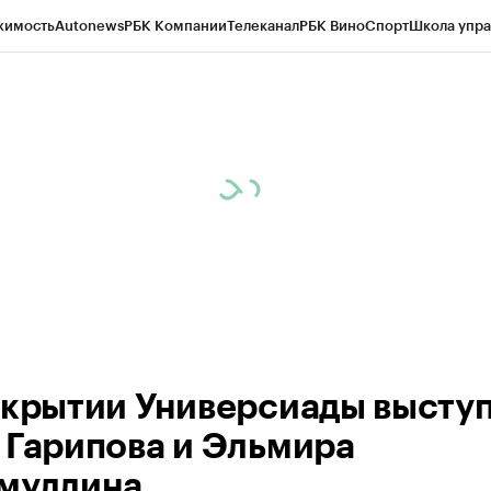
жимость
Autonews
РБК Компании
Телеканал
РБК Вино
Спорт
Школа упра
ипто
РБК Бизнес-среда
Дискуссионный клуб
Исследования
Кредитные 
рагентов
Политика
Экономика
Бизнес
Технологии и медиа
Финансы
Рын
акрытии Универсиады высту
 Гарипова и Эльмира
муллина