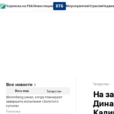
Подписка на РБК
Инвестиции
Мероприятия
Отрасли
Недви
РБК Life
Тренды
Визионеры
Национальные проекты
Город
Стиль
Кр
Спецпроекты СПб
Конференции СПб
Спецпроекты
Проверка конт
Татарстан
Все новости
Татарстан
Весь мир
На з
Bloomberg узнал, когда планируют
завершить испытания «Золотого
Дина
купола»
Политика
Кали