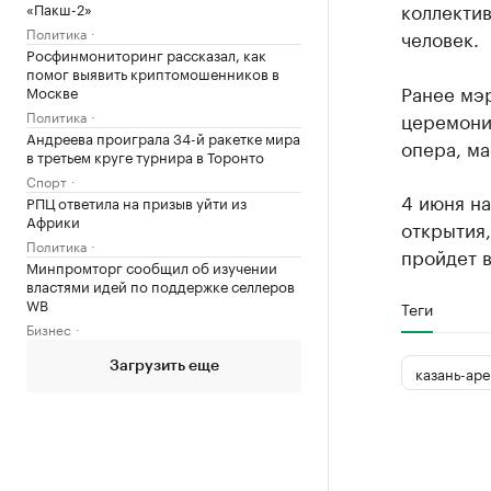
коллектив
«Пакш-2»
Политика
человек.
Росфинмониторинг рассказал, как
помог выявить криптомошенников в
Ранее мэр
Москве
Политика
церемония
Андреева проиграла 34-й ракетке мира
опера, ма
в третьем круге турнира в Торонто
Спорт
4 июня на
РПЦ ответила на призыв уйти из
Африки
открытия,
Политика
пройдет в
Минпромторг сообщил об изучении
властями идей по поддержке селлеров
WB
Теги
Бизнес
Загрузить еще
казань-аре