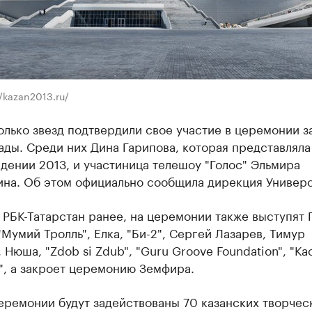
//kazan2013.ru/
лько звезд подтвердили свое участие в церемонии з
ады. Среди них Дина Гарипова, которая представлял
дении 2013, и участиница телешоу "Голос" Эльмира
ина. Об этом официально сообщила дирекция Универ
 РБК-Татарстан ранее, на церемонии также выступят 
"Мумий Тролль", Елка, "Би-2", Сергей Лазарев, Тимур
 Нюша, "Zdob si Zdub", "Guru Groove Foundation", "Кас
", а закроет церемонию Земфира.
еремонии будут задействованы 70 казанских творчес