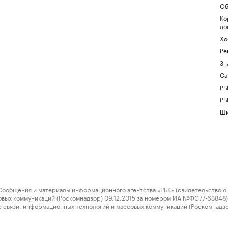
Об
Ко
до
Хо
Ре
Зн
Са
РБ
РБ
Шк
ения и материалы информационного агентства «РБК» (свидетельство о 
овых коммуникаций (Роскомнадзор) 09.12.2015 за номером ИА №ФС77-63848) 
 связи, информационных технологий и массовых коммуникаций (Роскомнадз