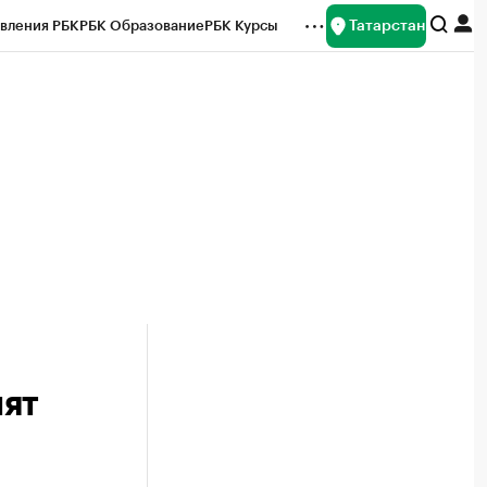
Татарстан
вления РБК
РБК Образование
РБК Курсы
рейтинги
Франшизы
Газета
ок наличной валюты
пят