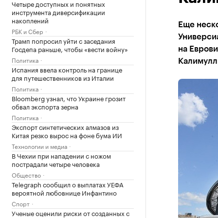
Четыре доступных и понятных
инструмента диверсификации
накоплений
Еще неско
РБК и Сбер
Универсиа
Трамп попросил уйти с заседания
Госдепа раньше, чтобы «вести войну»
на Еврови
Политика
Калимулл
Испания ввела контроль на границе
для путешественников из Италии
Политика
Bloomberg узнал, что Украине грозит
обвал экспорта зерна
Политика
Экспорт синтетических алмазов из
Китая резко вырос на фоне бума ИИ
Технологии и медиа
В Чехии при нападении с ножом
пострадали четыре человека
Общество
Telegraph сообщил о выплатах УЕФА
вероятной любовнице Инфантино
Спорт
Ученые оценили риски от созданных с