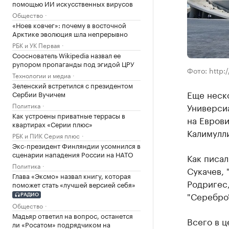
помощью ИИ искусственных вирусов
Общество
«Ноев ковчег»: почему в восточной
Арктике эволюция шла непрерывно
РБК и УК Первая
Сооснователь Wikipedia назвал ее
рупором пропаганды под эгидой ЦРУ
Фото: http:
Технологии и медиа
Зеленский встретился с президентом
Еще неско
Сербии Вучичем
Политика
Универси
Как устроены приватные террасы в
на Еврови
квартирах «Серии плюс»
Калимулл
РБК и ПИК Серия плюс
Экс-президент Финляндии усомнился в
сценарии нападения России на НАТО
Как писал
Политика
Сукачев, 
Глава «Эксмо» назвал книгу, которая
Родригес,
поможет стать «лучшей версией себя»
"Серебро
РАДИО
Общество
Мадьяр ответил на вопрос, останется
Всего в ц
ли «Росатом» подрядчиком на