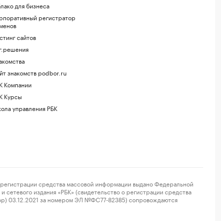
лако для бизнеса
рпоративный регистратор
менов
стинг сайтов
г.решения
акомства
йт знакомств podbor.ru
К Компании
К Курсы
ола управления РБК
регистрации средства массовой информации выдано Федеральной
и сетевого издания «РБК» (свидетельство о регистрации средства
ор) 03.12.2021 за номером ЭЛ №ФС77-82385) сопровождаются