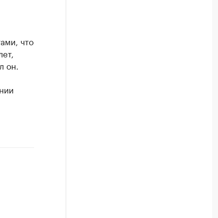
ами, что
лет,
л он.
онии