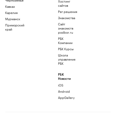
Хостинг
сайтов
Кавказ
Рег.решения
Карелия
Знакомства
Мурманск
Сайт
Приморский
знакомств
край
podbor.ru
РБК
Компании
РБК Курсы
Школа
управления
РБК
РБК
Новости
iOS
Android
AppGallery