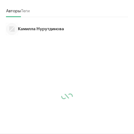
Авторы
Теги
Камилла Нурутдинова