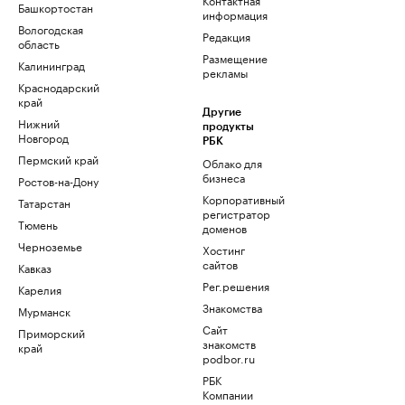
Башкортостан
информация
Вологодская
Редакция
область
Размещение
Калининград
рекламы
Краснодарский
край
Другие
Нижний
продукты
Новгород
РБК
Пермский край
Облако для
бизнеса
Ростов-на-Дону
Корпоративный
Татарстан
регистратор
Тюмень
доменов
Черноземье
Хостинг
сайтов
Кавказ
Рег.решения
Карелия
Знакомства
Мурманск
Сайт
Приморский
знакомств
край
podbor.ru
РБК
Компании