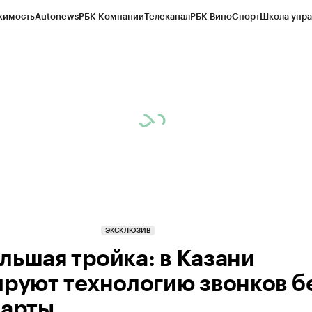
жимость
Autonews
РБК Компании
Телеканал
РБК Вино
Спорт
Школа упра
ипто
РБК Бизнес-среда
Дискуссионный клуб
Исследования
Кредитные 
рагентов
Политика
Экономика
Бизнес
Технологии и медиа
Финансы
Рын
ЭКСКЛЮЗИВ
льшая тройка: в Казани
ируют технологию звонков б
карты