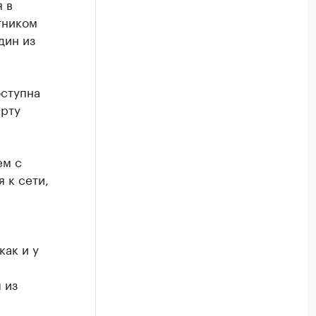
 в
тником
дин из
оступна
арту
ем с
 к сети,
как и у
 из