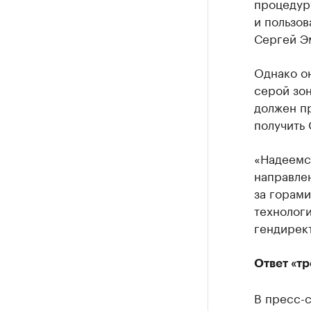
процедуру
и пользов
Сергей Э
Однако он
серой зон
должен пр
получить 
«Надеемся
направле
за горами
технологи
гендирект
Ответ «тр
В пресс-с