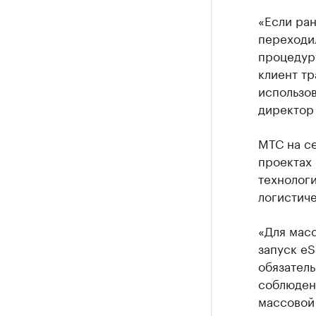
«Если ран
переходил
процедуру
клиент тр
использов
директор
МТС на се
проектах
технологи
логистич
«Для мас
запуск eS
обязатель
соблюден
массовой