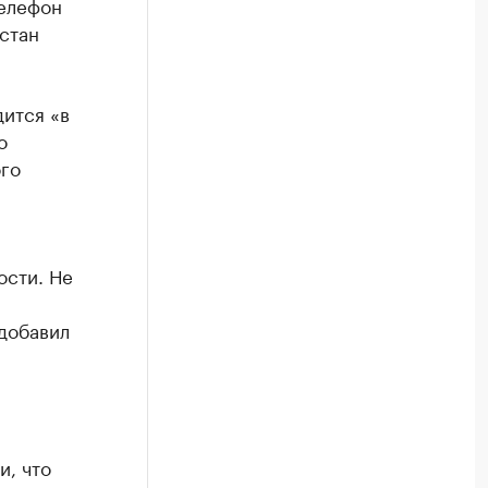
телефон
рстан
дится «в
о
ого
ости. Не
 добавил
и, что