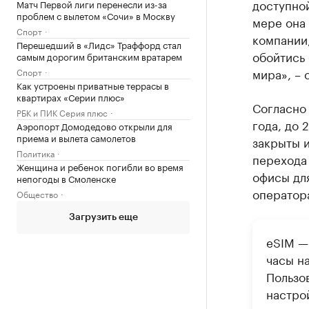
доступной
Матч Первой лиги перенесли из-за
проблем с вылетом «Сочи» в Москву
мере она 
Спорт
компании,
Перешедший в «Лидс» Траффорд стал
обойтись 
самым дорогим британским вратарем
мира», – 
Спорт
Как устроены приватные террасы в
квартирах «Серии плюс»
Согласно
РБК и ПИК Серия плюс
года, до 
Аэропорт Домодедово открыли для
приема и вылета самолетов
закрыты и
Политика
перехода
Женщина и ребенок погибли во время
офисы для
непогоды в Смоленске
оператора
Общество
Загрузить еще
eSIM —
часы н
Пользов
настро