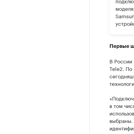
подключ
моделях
Samsung
устрой
Первые ш
В России 
Tele2. По
сегодняш
технологи
«Подключи
в том чис
использов
выбраны. 
идентифик