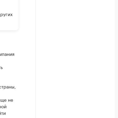
других
омпания
ть
страны,
еще не
ной
йти