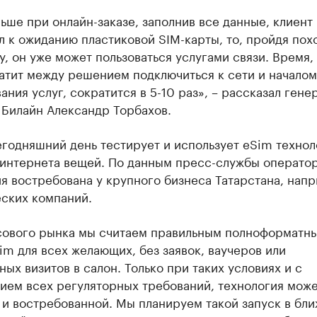
ьше при онлайн-заказе, заполнив все данные, клиент
 к ожиданию пластиковой SIM-карты, то, пройдя по
, он уже может пользоваться услугами связи. Время,
атит между решением подключиться к сети и началом
ания услуг, сократится в 5-10 раз», – рассказал гене
 Билайн Александр Торбахов.
годняшний день тестирует и использует eSim технол
 интернета вещей. По данным пресс-службы оператор
я востребована у крупного бизнеса Татарстана, напр
еских компаний.
сового рынка мы считаем правильным полноформатн
im для всех желающих, без заявок, ваучеров или
ных визитов в салон. Только при таких условиях и с
ием всех регуляторных требований, технология може
 и востребованной. Мы планируем такой запуск в бл