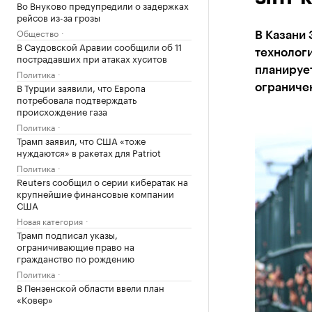
Во Внуково предупредили о задержках
рейсов из-за грозы
Общество
В Казани 
В Саудовской Аравии сообщили об 11
технологи
пострадавших при атаках хуситов
планирует
Политика
В Турции заявили, что Европа
ограничен
потребовала подтверждать
происхождение газа
Политика
Трамп заявил, что США «тоже
нуждаются» в ракетах для Patriot
Политика
Reuters сообщил о серии кибератак на
крупнейшие финансовые компании
США
Новая категория
Трамп подписал указы,
ограничивающие право на
гражданство по рождению
Политика
В Пензенской области ввели план
«Ковер»