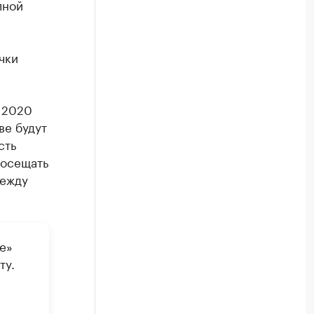
лной
с
чки
 2020
ве будут
сть
посещать
между
е»
ту.