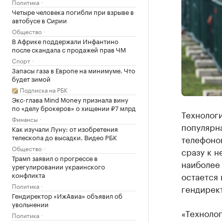
Политика
Четыре человека погибли при взрыве в
автобусе в Сирии
Общество
В Африке поддержали Инфантино
после скандала с продажей прав ЧМ
Спорт
Запасы газа в Европе на минимуме. Что
будет зимой
Подписка на РБК
Экс-глава Mind Money признала вину
по «делу брокеров» о хищении ₽7 млрд
Технологи
Финансы
популярна
Как изучали Луну: от изобретения
телескопа до высадки. Видео РБК
телефоно
Общество
сразу к н
Трамп заявил о прогрессе в
наиболее
урегулировании украинского
конфликта
остается
Политика
гендирект
Гендиректор «ИжАвиа» объявил об
увольнении
«Технолог
Политика