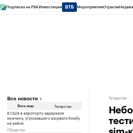
Подписка на РБК
Инвестиции
Мероприятия
Отрасли
Недви
РБК Life
Тренды
Визионеры
Национальные проекты
Город
Стиль
Кр
Спецпроекты СПб
Конференции СПб
Спецпроекты
Проверка конт
Татарстан
Все новости
Татарстан
Весь мир
Небо
В США в аэропорту задержали
мужчину, угрожавшего взорвать бомбу
тест
на рейсе
Общество
sim-