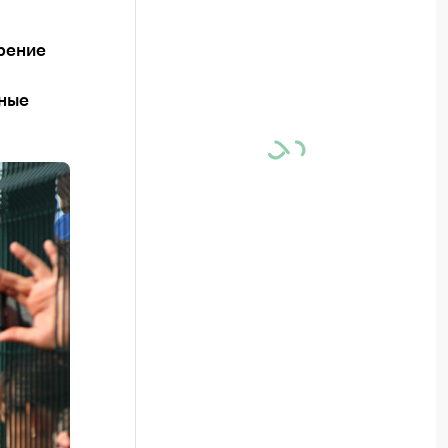
рение
рные