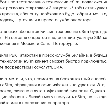
боты по тестированию технологии eSim, подключения
х регионах стартовали 3 августа. «Чтобы стать учас
 проекта, абоненту необходимо будет обратиться в о
одаж», – уточнили в пресс-службе оператора.
станских абонентов Билайн технология eSim будет д
я. На сегодня оператор внедряет виртуальную SIM-к
коления в Москве и Санкт-Петербурге.
или РБК Татарстан в пресс-службе Билайна, в будущ
технологии eSim клиент сможет быстро подключиться
ле посредством Госуслуг/ЕСИА.
и отметили, что, несмотря на бесконтактный способ
 eSim, обращения в офис избежать не удасться. Это, 
роков, связано с аутентификацией личности. Однако
ие абоненты Билайн могут получить eSim, не выходя
сайте или в приложении оператора.