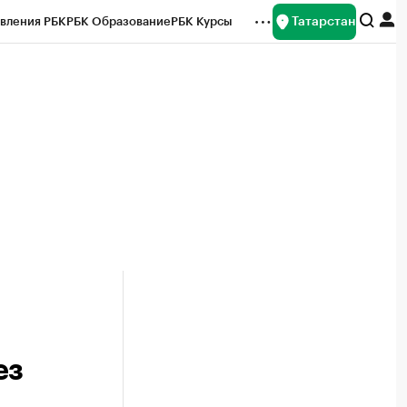
Татарстан
вления РБК
РБК Образование
РБК Курсы
рейтинги
Франшизы
Газета
ок наличной валюты
ез