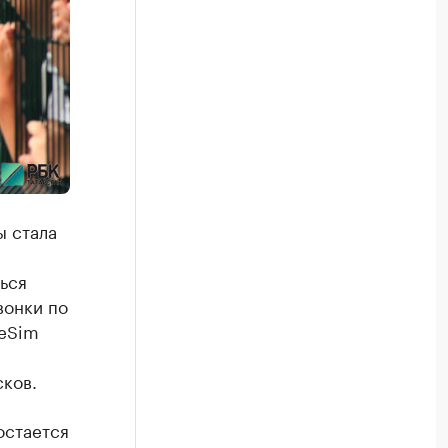
ы стала
ься
вонки по
 eSim
сков.
остается