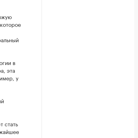
хожую
 которое
ральный
огии в
а, эта
имер, у
ый
т стать
ижайшее