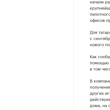
начали ра
крупнейши
пилотного
офисов пр
Для татар
с сентябр
нового по
Как сообщ
помощью 
в том чис
В компани
получения
других иг
действующ
дома, на 