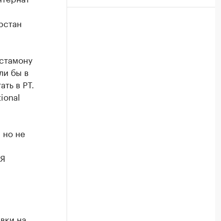
рстан
стамону
ли бы в
ать в РТ.
ional
 но не
 Я
вки на