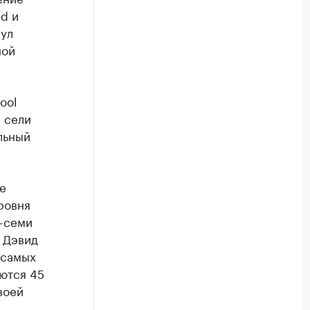
d и
ул
ной
ool
е сели
альный
е
уровня
и-семи
. Дэвид
 самых
ются 45
воей