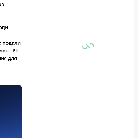
ов
еди
е подали
дент РТ
ия для