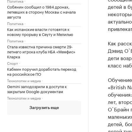
Политика
детей в б
Собянин сообщил о 1984 дронах,
летевших в сторону Москвы с начала
некоторы
августа
актуальн
Политика
привлекат
Как испанские власти готовятся к
новому прорыву в Сеуту и Мелилью
Политика
Как расск
Стала известна причина смерти 29-
Дэвид O`Б
летнего игрока клуба НБА «Мемфис»
Кларка
дети возр
Спорт
класс наб
Кабмин поручил доработать переход
на российское ПО
Обучение 
Технологии и медиа
«British 
Gemini заподозрили в доступе к
закрытым Google-документам
обучения:
Технологии и медиа
лет, второ
O`Брайн п
Загрузить еще
маленьких
детей, бо
детей тур