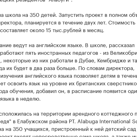
а школа на 350 детей. Запустить проект в полном об
ректора, планируется в течение двух лет. Стоимость
составляет около 15 тыс.рублей в месяц.
ние ведут на английском языке. В школе, рассказал
работают пять иностранных педагогов - из Великобр
 некоторые из них работали в Дубае, Кембридже и та
да их будет в два раза больше. По словам директора,
изучения английского языка позволяет детям в течен
ет освоить язык на уровне их британских сверстнико
ода обучения, добавил он, в расписание появится оди
языка в неделю.
сположилась на территории арендного коттеджного 
едя" в Елабужском района РТ. Alabuga International S
а на 350 учащихся, пристроенный к ней детский сад 
роект входят непосредственно сама школа, а также и