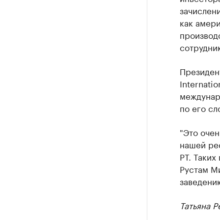
зачислени
как амери
производ
сотрудник
Президен
Internati
междунар
по его сл
"Это оче
нашей рес
РТ. Таких
Рустам Ми
заведени
Татьяна Р