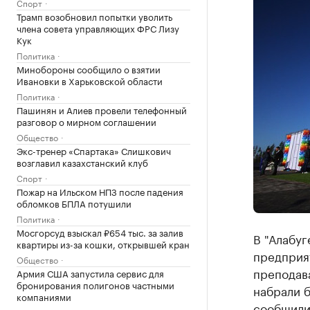
Спорт
Трамп возобновил попытки уволить
члена совета управляющих ФРС Лизу
Кук
Политика
Минобороны сообщило о взятии
Ивановки в Харьковской области
Политика
Пашинян и Алиев провели телефонный
разговор о мирном соглашении
Общество
Экс-тренер «Спартака» Слишкович
возглавил казахстанский клуб
Спорт
Пожар на Ильском НПЗ после падения
обломков БПЛА потушили
Политика
Мосгорсуд взыскал ₽654 тыс. за залив
В "Алабуг
квартиры из-за кошки, открывшей кран
предприя
Общество
преподав
Армия США запустила сервис для
бронирования полигонов частными
набрали б
компаниями
сообщили 