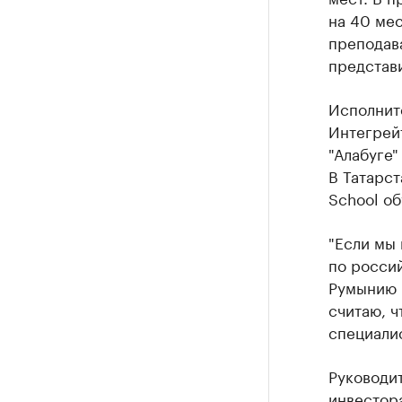
на 40 мес
преподава
представи
Исполнит
Интегрейт
"Алабуге"
В Татарст
School об
"Если мы 
по россий
Румынию и
считаю, ч
специалис
Руководит
инвестора