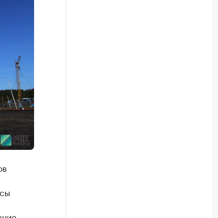
ов
ссы
ение