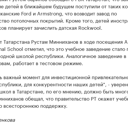
е детей в ближайшем будущем поступили от таких к
канские Ford и Armstrong, что возводит завод по
ство потолочных покрытий. Кроме того, детей иност
ов планирует зачислить датская Rockwool.
т Татарстана Рустам Минниханов в ходе посещения A
onal School отметил, что это учебное заведение стало
одной школой республики. Аналогичное заведение в 
овам, работает в тестовом режиме.
нь важный момент для инвестиционной привлекательн
публики, для конкурентности наших детей", - уверен
 школ в Татарстане, по его мнению, должно быть мног
нниханов обещал, что правительство РТ окажет учеб
ю всестороннюю поддержку.
енкова