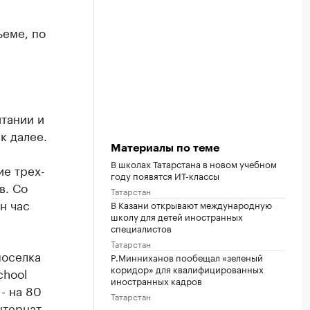
ъеме, по
итании и
к далее.
Материалы по теме
В школах Татарстана в новом учебном
ие трех-
году появятся ИТ-классы
в. Со
Татарстан
н час
В Казани открывают международную
школу для детей иностранных
специалистов
Татарстан
поселка
Р.Минниханов пообещал «зеленый
коридор» для квалифицированных
chool
иностранных кадров
- на 80
Татарстан
нтернат