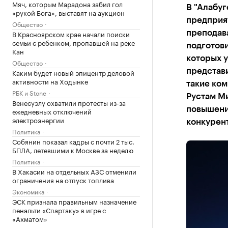
Мяч, которым Марадона забил гол
В "Алабуг
«рукой Бога», выставят на аукцион
предприя
Общество
В Красноярском крае начали поиски
преподава
семьи с ребенком, пропавшей на реке
подготови
Кан
которых у
Общество
представи
Каким будет новый эпицентр деловой
активности на Ходынке
такие ком
РБК и Stone
Рустам Ми
Венесуэлу охватили протесты из-за
повышени
ежедневных отключений
электроэнергии
конкурен
Политика
Собянин показал кадры с почти 2 тыс.
БПЛА, летевшими к Москве за неделю
Политика
В Хакасии на отдельных АЗС отменили
ограничения на отпуск топлива
Экономика
ЭСК признала правильным назначение
пенальти «Спартаку» в игре с
«Ахматом»