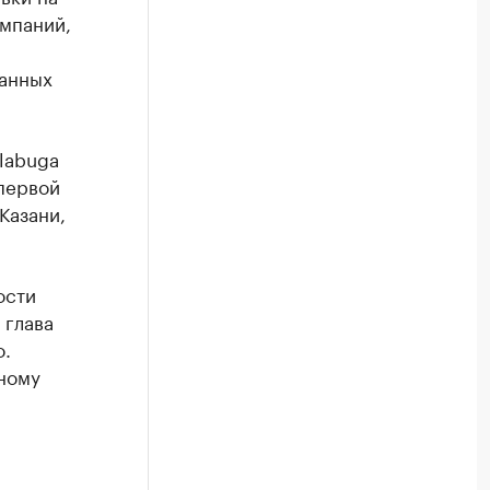
омпаний,
ранных
labuga
 первой
Казани,
ости
 глава
о.
ному