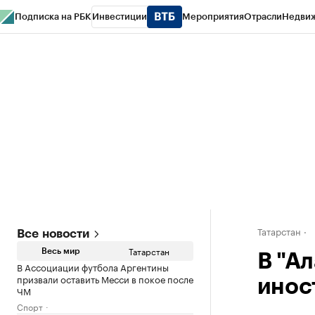
Подписка на РБК
Инвестиции
Мероприятия
Отрасли
Недви
РБК Life
Тренды
Визионеры
Национальные проекты
Город
Стиль
Кр
Спецпроекты СПб
Конференции СПб
Спецпроекты
Проверка конт
Татарстан
Все новости
Татарстан
Весь мир
В "А
В Ассоциации футбола Аргентины
призвали оставить Месси в покое после
инос
ЧМ
Спорт