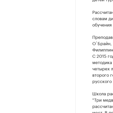
Рассчитан
словам ди
обучения 
Преподава
O`Брайн, 
Филиппин,
С 2015 го
методика 
четырех л
второго г
русского 
Школа ра
"Три медв
рассчитан
мест. В п