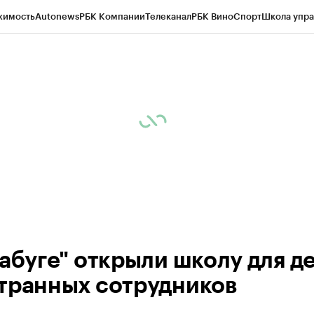
жимость
Autonews
РБК Компании
Телеканал
РБК Вино
Спорт
Школа упра
ипто
РБК Бизнес-среда
Дискуссионный клуб
Исследования
Кредитные 
рагентов
Политика
Экономика
Бизнес
Технологии и медиа
Финансы
Рын
лабуге" открыли школу для д
транных сотрудников