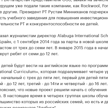
удущем уже подали такие компании, как Rockwool, For
е другие. Президент РТ Рустам Минниханов подчеркн
ость учебного заведения для повышения инвестицион
ельности РТ и конкурентоспособности ее детей.
азал журналистам директор Alabuga International Sch
райн, с 1 сентября 2014 года за парты в новой школ
астом от трех до семи лет. В январе 2015 года в нач
ерут ребят от семи до 12 лет.
детей будут вести на английском языке по программ
National Curriculum», которая подразумевает четыре 
 начальный с трех до пяти лет, первый для детей пят
й - до 12 лет, третий - до 14ти и четвертый - до 16 лет
ояснил, что новые проект решили начать с обучения
. В настоящее время в четырех группах школы обуча
льшинство которых из российских семей, но есть и д
ецких резидентов "Алабуги".