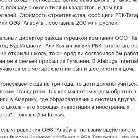
т, площадью около тысячи квадратов, и дом для
телей. Стоимость строительства, сообщили РБК-Тата
ли ОЭЗ "Алабуга", составила 200 млн рублей.
ельный директор завода турецкой компании ООО "Ка
ед Вуд Индасти" Али Кылыч заявил РБК-Татарстан, ес
 не открыли школу, то он вряд ли согласился бы работ
ан он в семьей прибыл из Румынии. В Alabuga Internat
учаются его четырехлетний сын и шестилетняя дочь.
приезжаем сюда на три года, то дети должны учиться,
ским стандартам. Так как мы потом уедем обратно в
ли в Америку, где образовательных система другая.
то школа - это хорошая инвестиция в иностранных
тов", - сказал Али Кылыч.
ель управления ОЭЗ "Алабуга" по взаимодействию с
ми Рустем Зарипов сообщил с РБК-Татарстан, что зая