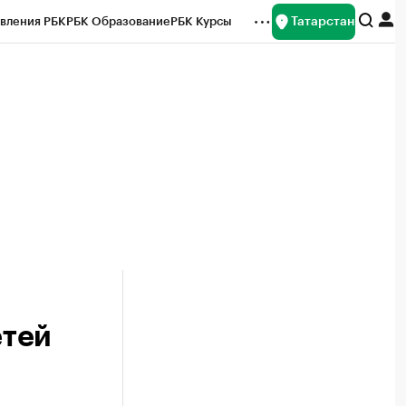
Татарстан
вления РБК
РБК Образование
РБК Курсы
рейтинги
Франшизы
Газета
ок наличной валюты
етей