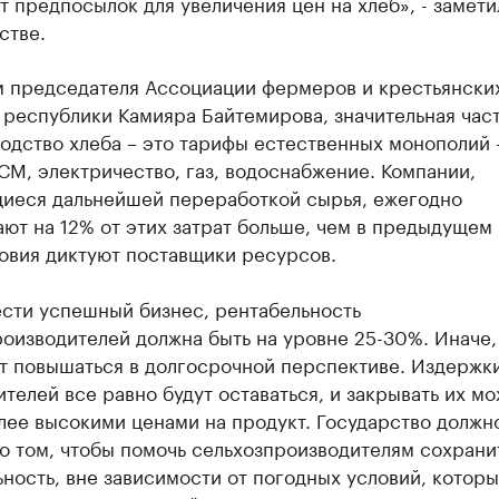
т предпосылок для увеличения цен на хлеб», - замети
стве.
м председателя Ассоциации фермеров и крестьянски
республики Камияра Байтемирова, значительная част
одство хлеба – это тарифы естественных монополий 
СМ, электричество, газ, водоснабжение. Компании,
иеся дальнейшей переработкой сырья, ежегодно
ют на 12% от этих затрат больше, чем в предыдущем 
овия диктуют поставщики ресурсов.
ести успешный бизнес, рентабельность
оизводителей должна быть на уровне 25-30%. Иначе,
ет повышаться в долгосрочной перспективе. Издержк
телей все равно будут оставаться, и закрывать их м
лее высокими ценами на продукт. Государство должн
о том, чтобы помочь сельхозпроизводителям сохрани
ность, вне зависимости от погодных условий, котор