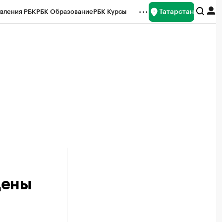
Татарстан
вления РБК
РБК Образование
РБК Курсы
рейтинги
Франшизы
Газета
ок наличной валюты
цены