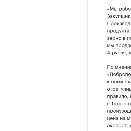
«Мы работ
Закупщики
Производи
продукта.
зерно в п
мы продае
4 рубля, 
По мнени
«Добропе
к снижени
отрегулир
правило, 
в Татарст
производи
цена на м
экспорт, 