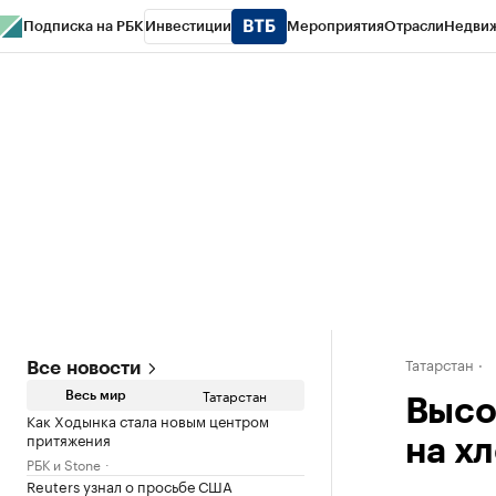
Подписка на РБК
Инвестиции
Мероприятия
Отрасли
Недви
РБК Life
Тренды
Визионеры
Национальные проекты
Город
Стиль
Кр
Спецпроекты СПб
Конференции СПб
Спецпроекты
Проверка конт
Татарстан
Все новости
Татарстан
Весь мир
Высо
Как Ходынка стала новым центром
притяжения
на хл
РБК и Stone
Reuters узнал о просьбе США