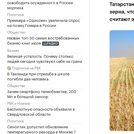
освободить осужденного в России
Татарстан
морпеха
зерна, чт
Политика
Премьера «Одиссеи» увеличила спрос
считают 
на поэму Гомера в России
Общество
Назван топ-30 самых востребованных
бизнес-книг июля
РАДИО
Бизнес
Великая усталость. Почему столько
людей сегодня чувствуют себя на грани
Подписка на РБК
В Таиланде при стрельбе в школе
погибли два человека
Общество
Зачем смартфону телеобъектив, 200
Мп и большой сенсор
РБК и Huawei
Беспилотную опасность объявили в
Свердловской области
Политика
Синоптик допустил обновление
температурного рекорда в Москве 7