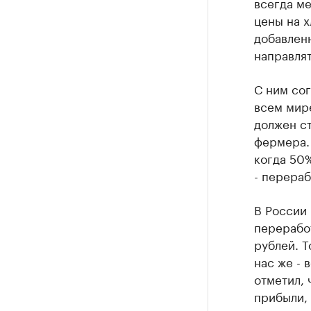
всегда ме
цены на х
добавленн
направля
С ним сог
всем мире
должен ст
фермера. 
когда 50%
- перераб
В России 
переработ
рублей. Т
нас же - 
отметил, 
прибыли, 