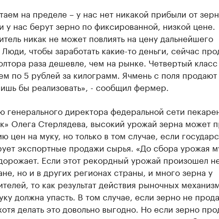
аем на пределе – у нас нет никакой прибыли от зерн
 у нас берут зерно по фиксированной, низкой цене.
тель никак не может повлиять на цену дальнейшего
 Люди, чтобы заработать какие-то деньги, сейчас пр
олтора раза дешевле, чем на рынке. Четвертый класс
м по 5 рублей за килограмм. Ячмень с поля продают з
лишь бы реализовать», - сообщил фермер.
ю генерального директора федеральной сети пекаре
к» Олега Стерлядева, высокий урожай зерна может 
ю цен на муку, но только в том случае, если государ
ует экспортные продажи сырья. «До сбора урожая му
дорожает. Если этот рекордный урожай произошел не
ане, но и в других регионах страны, и много зерна у
телей, то как результат действия рыночных механизм
уку должна упасть. В том случае, если зерно не прода
хотя делать это довольно выгодно. Но если зерно про