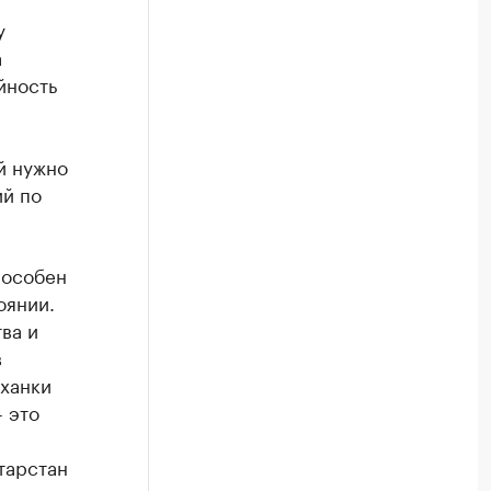
у
а
йность
й нужно
ий по
пособен
оянии.
ва и
в
уханки
- это
атарстан