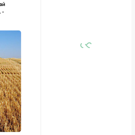
ай
 -