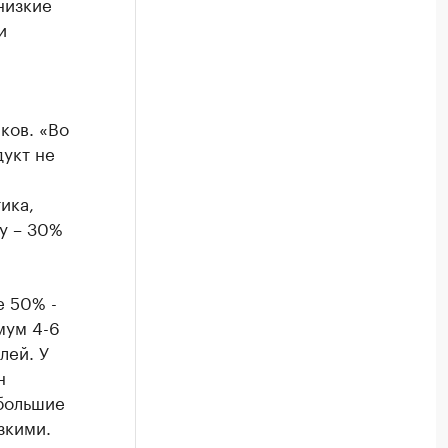
низкие
и
ков. «Во
дукт не
ика,
у – 30%
е 50% -
мум 4-6
лей. У
н
 большие
зкими.