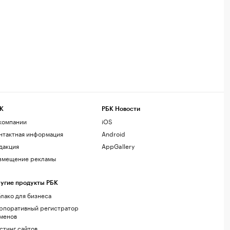
К
РБК Новости
компании
iOS
нтактная информация
Android
дакция
AppGallery
змещение рекламы
угие продукты РБК
лако для бизнеса
рпоративный регистратор
менов
стинг сайтов