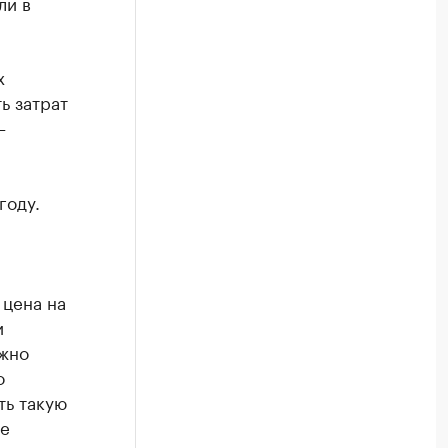
ли в
х
ь затрат
–
году.
 цена на
и
ожно
о
ть такую
ые