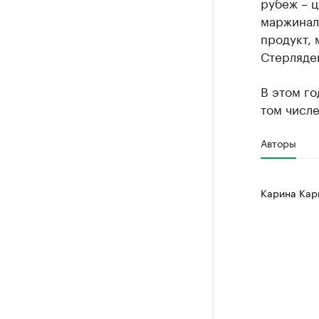
рубеж – ц
маржиналь
продукт, 
Стерляде
В этом го
том числе
Авторы
Карина Кар