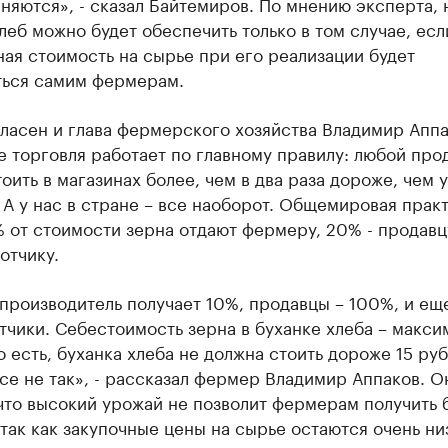
няются», - сказал Байтемиров. По мнению эксперта, 
леб можно будет обеспечить только в том случае, есл
ая стоимость на сырье при его реализации будет
ться самим фермерам.
ласен и глава фермерского хозяйства Владимир Аппа
 торговля работает по главному правилу: любой про
оить в магазинах более, чем в два раза дороже, чем у
А у нас в стране – все наоборот. Общемировая практ
 от стоимости зерна отдают фермеру, 20% - продавц
отчику.
производитель получает 10%, продавцы – 100%, и ещ
чики. Себестоимость зерна в буханке хлеба – макси
о есть, буханка хлеба не должна стоить дороже 15 руб
все не так», - рассказал фермер Владимир Аппаков. О
что высокий урожай не позволит фермерам получить
так как закупочные цены на сырье остаются очень ни