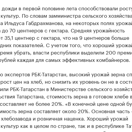
 дожди в первой половине лета способствовали рост
культур. По словам замминистра сельского хозяйств
а Ильдуса Габдрахманова, на некоторых полях урожа
 до 70 центнеров с гектара. Средняя урожайность
т 35,1 центнер с гектара, что на 9 центнеров больше
них показателей. С учетом того, что хороший урожа
ремя убрать, власти республики выделили 200 прем
 рублей каждая для самых эффективных комбайнеров.
ю экспертов РБК-Татарстан, высокий урожай зерна с
рост цен на хлеб, но снизить их уровень он не в сост
или РБК-Татарстан в Министерстве сельского хозяйст
ствия Татарстана, стоимость зерна в готовом хлебе 
составляет не более 20%. «В конечной цене одной б
имость зерна составляет около 20%. Основная часть 
 хлебозавода и розничная наценка. Хороший урожай
культур как в целом по стране, так и в республике Т