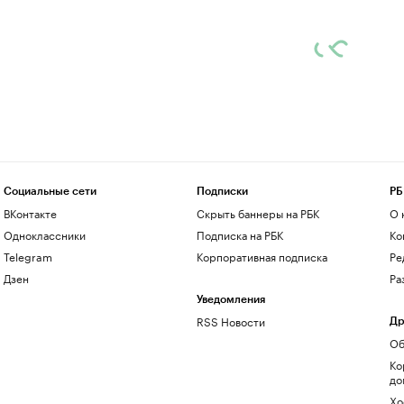
Социальные сети
Подписки
РБ
ВКонтакте
Скрыть баннеры на РБК
О 
Одноклассники
Подписка на РБК
Ко
Telegram
Корпоративная подписка
Ре
Дзен
Ра
Уведомления
RSS Новости
Др
Об
Ко
до
Хо