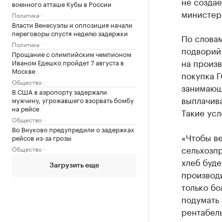
не создае
военного атташе Кубы в России
министер
Политика
Власти Венесуэлы и оппозиция начали
переговоры спустя неделю задержки
По слова
Политика
подворий 
Прощание с олимпийским чемпионом
на произв
Иваном Едешко пройдет 7 августа в
Москве
покупка Г
Общество
занимающ
В США в аэропорту задержали
выплачива
мужчину, угрожавшего взорвать бомбу
на рейсе
Такие усл
Общество
Во Внуково предупредили о задержках
«Чтобы в
рейсов из-за грозы
сельхозпр
Общество
хлеб буд
Загрузить еще
производи
только бо
подумать 
рентабель