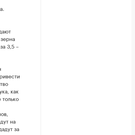
а.
одают
 зерна
а 3,5 –
н
привести
ство
ка, как
 только
ов,
дут на
дадут за