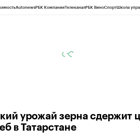
жимость
Autonews
РБК Компании
Телеканал
РБК Вино
Спорт
Школа упра
ипто
РБК Бизнес-среда
Дискуссионный клуб
Исследования
Кредитные 
рагентов
Политика
Экономика
Бизнес
Технологии и медиа
Финансы
Рын
кий урожай зерна сдержит 
еб в Татарстане