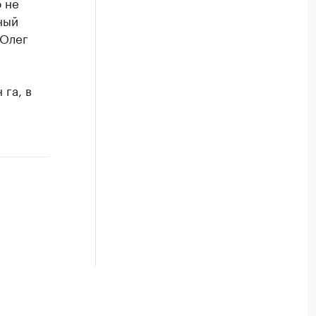
 не
ный
 Олег
 га, в
.