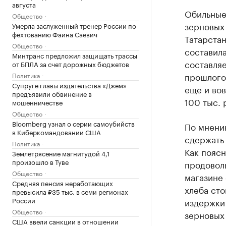
августа
Обильные
Общество
зерновых 
Умерла заслуженный тренер России по
фехтованию Фаина Саевич
Татарстан
Общество
составила
Минтранс предложил защищать трассы
составляе
от БПЛА за счет дорожных бюджетов
прошлогод
Политика
Супруге главы издательства «Джем»
еще и вов
предъявили обвинение в
100 тыс.
мошенничестве
Общество
Bloomberg узнал о серии самоубийств
По мнени
в Киберкомандовании США
сдержать 
Политика
Как поясн
Землетрясение магнитудой 4,1
произошло в Туве
продоволь
Общество
магазине 
Средняя пенсия неработающих
хлеба сто
превысила ₽35 тыс. в семи регионах
России
издержки
Общество
зерновых 
США ввели санкции в отношении