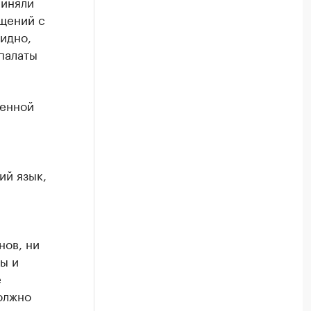
риняли
ащений с
идно,
палаты
венной
ий язык,
нов, ни
ы и
е
олжно