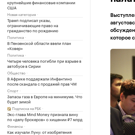
крупнейшие финансовые компании
США
Новая категория
Выступлен
Трамп подписал указы,
августов
ограничивающие право на
гражданство по рождению
обсужден
Политика
которое с
В Пензенской области ввели план
«Ковер»
Политика
Четыре человека погибли при взрыве в
автобусе в Сирии
Общество
В Африке поддержали Инфантино
после скандала с продажей прав ЧМ
Спорт
Запасы газа в Европе на минимуме. Что
будет зимой
Подписка на РБК
Экс-глава Mind Money признала вину
по «делу брокеров» о хищении ₽7 млрд
Финансы
Как изучали Луну: от изобретения