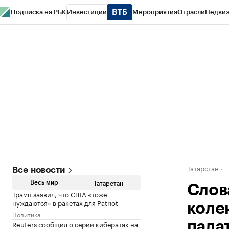
Подписка на РБК
Инвестиции
Мероприятия
Отрасли
Недви
РБК Life
Тренды
Визионеры
Национальные проекты
Город
Стиль
Кр
Спецпроекты СПб
Конференции СПб
Спецпроекты
Проверка конт
Татарстан
Все новости
Татарстан
Весь мир
Слов
Трамп заявил, что США «тоже
нуждаются» в ракетах для Patriot
коле
Политика
Reuters сообщил о серии кибератак на
пала