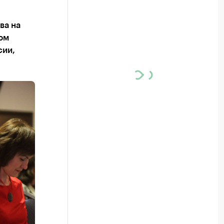
ва на
ом
сии,