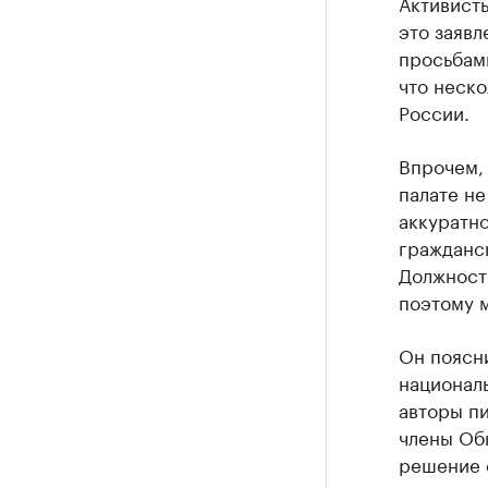
Активист
это заявл
просьбам
что неско
России.
Впрочем,
палате не
аккуратн
гражданск
Должность
поэтому м
Он поясни
национал
авторы пи
члены Об
решение 