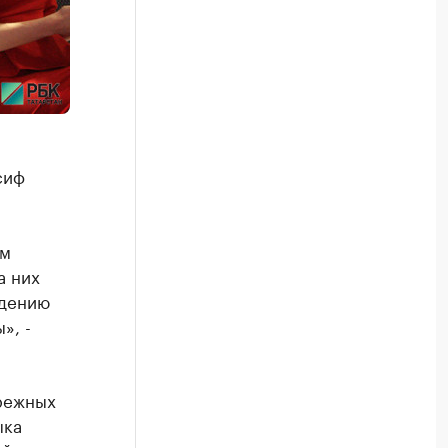
сиф
ом
а них
ждению
», -
режных
ыка