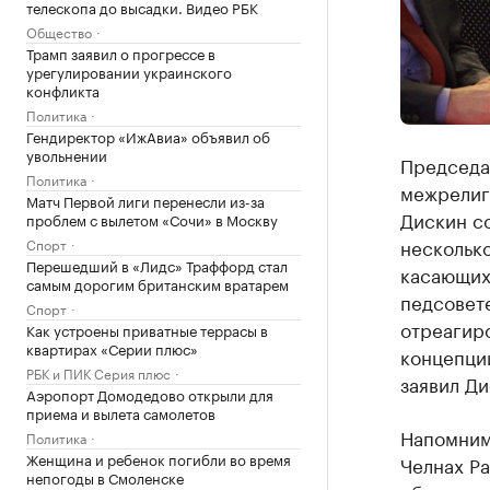
телескопа до высадки. Видео РБК
Общество
Трамп заявил о прогрессе в
урегулировании украинского
конфликта
Политика
Гендиректор «ИжАвиа» объявил об
увольнении
Председа
Политика
межрелиг
Матч Первой лиги перенесли из-за
Дискин со
проблем с вылетом «Сочи» в Москву
нескольк
Спорт
Перешедший в «Лидс» Траффорд стал
касающих
самым дорогим британским вратарем
педсовете
Спорт
отреагиро
Как устроены приватные террасы в
квартирах «Серии плюс»
концепции
РБК и ПИК Серия плюс
заявил Ди
Аэропорт Домодедово открыли для
приема и вылета самолетов
Напомним
Политика
Женщина и ребенок погибли во время
Челнах Р
непогоды в Смоленске