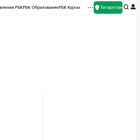
Татарстан
вления РБК
РБК Образование
РБК Курсы
рейтинги
Франшизы
Газета
ок наличной валюты