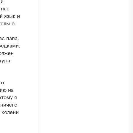
ый
 нас
й язык и
тельно.
ас папа,
редками.
должен
тура
 о
ию на
этому я
 ничего
 колени