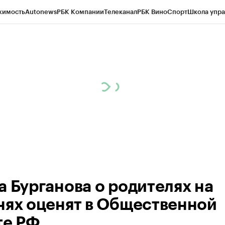
жимость
Autonews
РБК Компании
Телеканал
РБК Вино
Спорт
Школа упра
ипто
РБК Бизнес-среда
Дискуссионный клуб
Исследования
Кредитные 
рагентов
Политика
Экономика
Бизнес
Технологии и медиа
Финансы
Рын
а Бурганова о родителях на
нях оценят в Общественной
те РФ