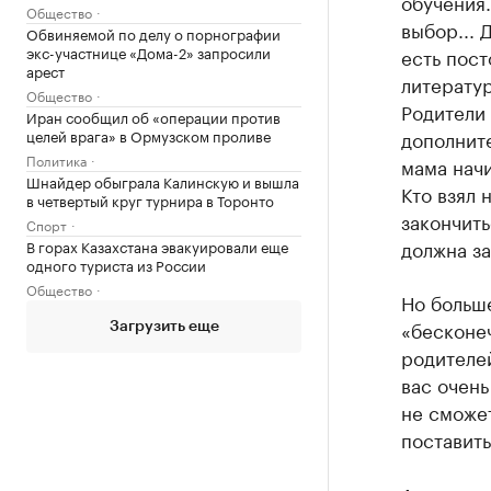
обучения.
Общество
выбор... 
Обвиняемой по делу о порнографии
экс-участнице «Дома-2» запросили
есть пост
арест
литератур
Общество
Родители 
Иран сообщил об «операции против
целей врага» в Ормузском проливе
дополните
Политика
мама нач
Шнайдер обыграла Калинскую и вышла
Кто взял 
в четвертый круг турнира в Торонто
закончить
Спорт
должна за
В горах Казахстана эвакуировали еще
одного туриста из России
Общество
Но больш
«бесконе
Загрузить еще
родителей
вас очень
не сможет
поставить