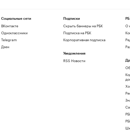
Социальные сети
Подписки
РБ
ВКонтакте
Скрыть баннеры на РБК
О 
Одноклассники
Подписка на РБК
Ко
Telegram
Корпоративная подписка
Ре
Дзен
Ра
Уведомления
RSS Новости
Др
Об
Ко
до
Хо
Ре
Зн
Са
РБ
РБ
Шк