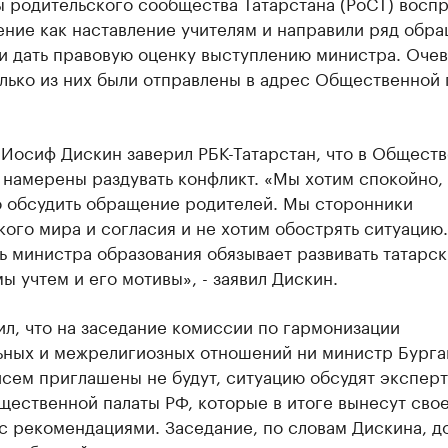
ы родительского сообщества Татарстана (РоСТ) восп
ение как наставление учителям и направили ряд обр
и дать правовую оценку выступлению министра. Очев
лько из них были отправлены в адрес Общественной 
 Иосиф Дискин заверил РБК-Татарстан, что в Общест
 намерены раздувать конфликт. «Мы хотим спокойно,
о обсудить обращение родителей. Мы сторонники
ого мира и согласия и не хотим обострять ситуацию.
 министра образования обязывает развивать татарск
ы учтем и его мотивы», - заявил Дискин.
л, что на заседание комиссии по гармонизации
ьных и межрелигиозных отношений ни министр Бурга
сем приглашены не будут, ситуацию обсудят эксперт
щественной палаты РФ, которые в итоге вынесут сво
с рекомендациями. Заседание, по словам Дискина, д