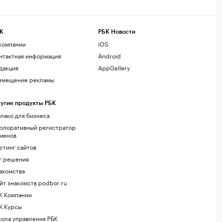
К
РБК Новости
компании
iOS
нтактная информация
Android
дакция
AppGallery
змещение рекламы
угие продукты РБК
лако для бизнеса
рпоративный регистратор
менов
стинг сайтов
г.решения
акомства
йт знакомств podbor.ru
К Компании
К Курсы
ола управления РБК