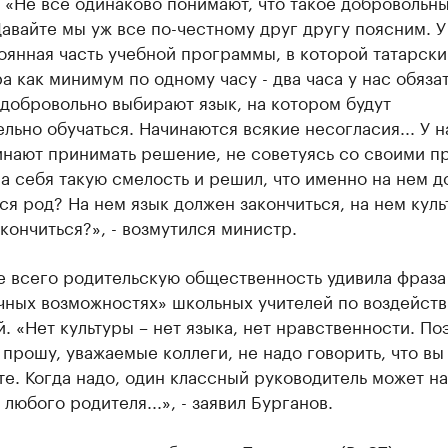
 «Не все одинаково понимают, что такое добровольн
Давайте мы уж все по-честному друг другу поясним. У
оянная часть учебной программы, в которой татарски
а как минимум по одному часу - два часа у нас обяза
добровольно выбирают язык, на котором будут
льно обучаться. Начинаются всякие несогласия... У н
инают принимать решение, не советуясь со своими п
на себя такую смелость и решил, что именно на нем 
ся род? На нем язык должен закончиться, на нем куль
кончиться?», - возмутился министр.
е всего родительскую общественность удивила фраза
чных возможностях» школьных учителей по воздейств
. «Нет культуры – нет языка, нет нравственности. По
 прошу, уважаемые коллеги, не надо говорить, что вы
е. Когда надо, один классный руководитель может на
 любого родителя...», - заявил Бурганов.