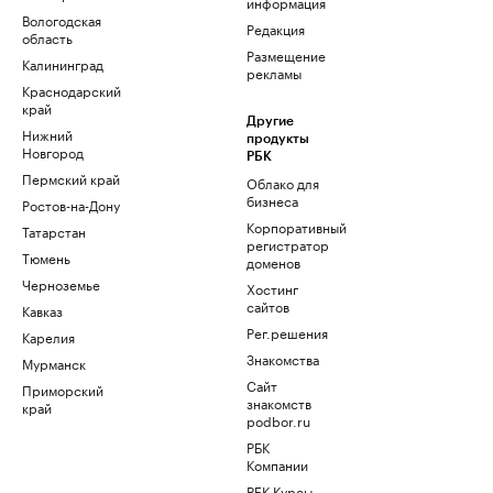
информация
Вологодская
Редакция
область
Размещение
Калининград
рекламы
Краснодарский
край
Другие
Нижний
продукты
Новгород
РБК
Пермский край
Облако для
бизнеса
Ростов-на-Дону
Корпоративный
Татарстан
регистратор
Тюмень
доменов
Черноземье
Хостинг
сайтов
Кавказ
Рег.решения
Карелия
Знакомства
Мурманск
Сайт
Приморский
знакомств
край
podbor.ru
РБК
Компании
РБК Курсы