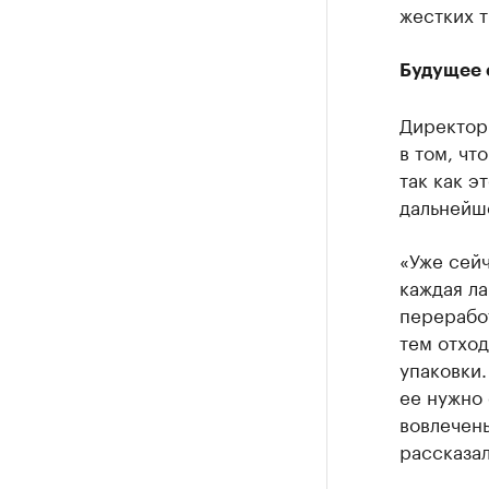
жестких т
Будущее 
Директор
в том, чт
так как э
дальнейш
«Уже сейч
каждая л
переработ
тем отход
упаковки.
ее нужно 
вовлечены
рассказал