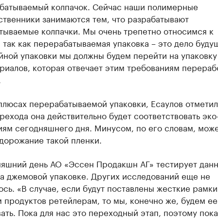
батываемый колпачок. Сейчас наши полимерные
ственники занимаются тем, что разрабатывают
тываемые колпачки. Мы очень трепетно относимся к
 так как перерабатываемая упаковка – это дело буду
йной упаковки мы должны будем перейти на упаковку
риалов, которая отвечает этим требованиям перераб
.
плюсах перерабатываемой упаковки, Есаулов отметил,
рехода она действительно будет соответствовать эко
ям сегодняшнего дня. Минусом, по его словам, може
дорожание такой пленки.
няшний день АО «Эссен Продакшн АГ» тестирует дан
на джемовой упаковке. Других исследований еще не
сь. «В случае, если будут поставлены жесткие рамки
 продуктов ретейлерам, то мы, конечно же, будем ее
ать. Пока для нас это переходный этап, поэтому пока