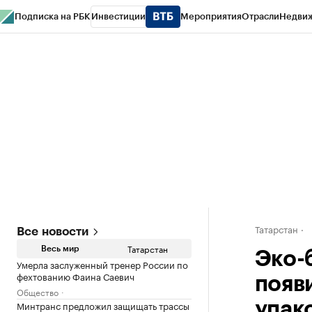
Подписка на РБК
Инвестиции
Мероприятия
Отрасли
Недви
РБК Life
Тренды
Визионеры
Национальные проекты
Город
Стиль
Кр
Спецпроекты СПб
Конференции СПб
Спецпроекты
Проверка конт
Татарстан
Все новости
Татарстан
Весь мир
Эко-б
Умерла заслуженный тренер России по
фехтованию Фаина Саевич
появ
Общество
Минтранс предложил защищать трассы
упак