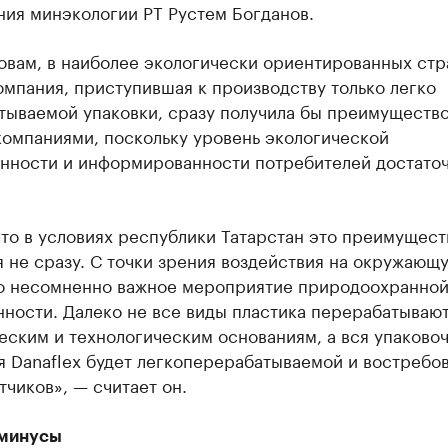
ния минэкологии РТ Рустем Богданов.
овам, в наиболее экологически ориентированных стр
мпания, приступившая к производству только легко
тываемой упаковки, сразу получила бы преимуществ
компаниями, поскольку уровень экологической
енности и информированности потребителей достато
то в условиях республики Татарстан это преимущест
 не сразу. С точки зрения воздействия на окружающ
то несомненно важное мероприятие природоохранно
ности. Далеко не все виды пластика перерабатывают
ским и технологическим основаниям, а вся упаково
 Danaflex будет легкоперерабатываемой и востребо
чиков», — считает он.
минусы