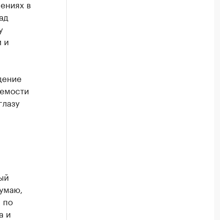
шениях в
ад
у
 и
дение
аемости
глазу
ый
умаю,
 по
а и