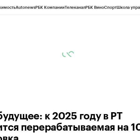
жимость
Autonews
РБК Компании
Телеканал
РБК Вино
Спорт
Школа упра
ипто
РБК Бизнес-среда
Дискуссионный клуб
Исследования
Кредитные 
рагентов
Политика
Экономика
Бизнес
Технологии и медиа
Финансы
Рын
удущее: к 2025 году в РТ
ится перерабатываемая на 
овка