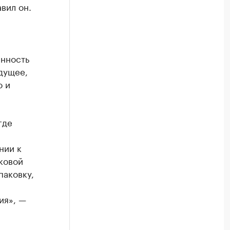
вил он.
енность
дущее,
о и
где
нии к
ковой
паковку,
ия», —