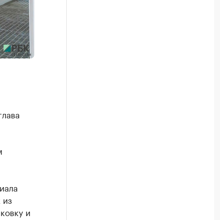
глава
м
иала
 из
ковку и