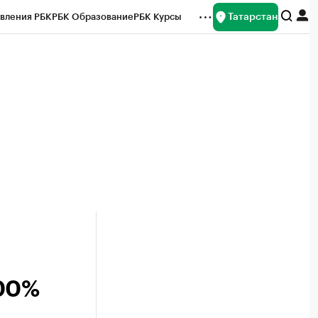
Татарстан
вления РБК
РБК Образование
РБК Курсы
рейтинги
Франшизы
Газета
ок наличной валюты
100%