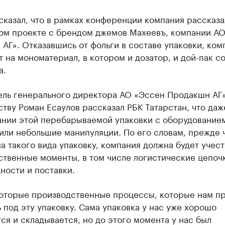
казал, что в рамках конференции компания рассказа
ом проекте с брендом джемов Махеевъ, компании А
АГ». Отказавшись от фольги в составе упаковки, ком
 на мономатериал, в котором и дозатор, и дой-пак со
а.
ель генерального директора АО «Эссен Продакшн АГ»
тву Роман Есаулов рассказал РБК Татарстан, что даж
ании этой перебарываемой упаковки с оборудование
или небольшие манипуляции. По его словам, прежде 
а такого вида упаковку, компания должна будет учест
твенные моменты, в том числе логистические цепоч
ности и поставки.
которые производственные процессы, которые нам п
 под эту упаковку. Сама упаковка у нас уже хорошо
ся и складывается, но до этого момента у нас был