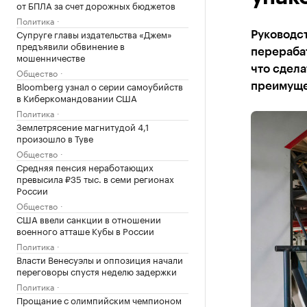
от БПЛА за счет дорожных бюджетов
Политика
Супруге главы издательства «Джем»
Руководст
предъявили обвинение в
перерабат
мошенничестве
что сдела
Общество
Bloomberg узнал о серии самоубийств
преимуще
в Киберкомандовании США
Политика
Землетрясение магнитудой 4,1
произошло в Туве
Общество
Средняя пенсия неработающих
превысила ₽35 тыс. в семи регионах
России
Общество
США ввели санкции в отношении
военного атташе Кубы в России
Политика
Власти Венесуэлы и оппозиция начали
переговоры спустя неделю задержки
Политика
Прощание с олимпийским чемпионом