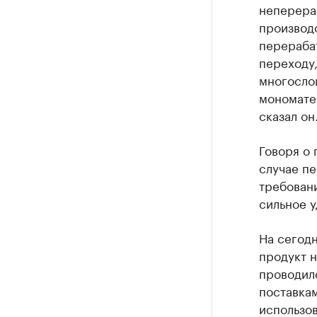
неперера
производ
перераба
переходу,
многосло
мономате
сказал он
Говоря о 
случае пе
требовани
сильное у
На сегод
продукт 
проводило
поставкам
использов