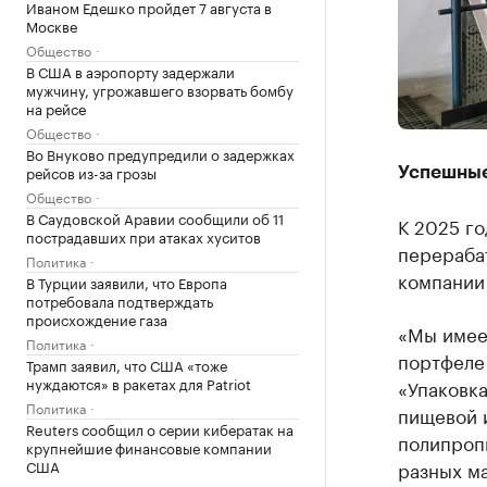
Иваном Едешко пройдет 7 августа в
Москве
Общество
В США в аэропорту задержали
мужчину, угрожавшего взорвать бомбу
на рейсе
Общество
Во Внуково предупредили о задержках
рейсов из-за грозы
Успешные
Общество
В Саудовской Аравии сообщили об 11
К 2025 го
пострадавших при атаках хуситов
перераба
Политика
компании
В Турции заявили, что Европа
потребовала подтверждать
происхождение газа
«Мы имее
Политика
портфеле 
Трамп заявил, что США «тоже
нуждаются» в ракетах для Patriot
«Упаковка
Политика
пищевой 
Reuters сообщил о серии кибератак на
полипропи
крупнейшие финансовые компании
США
разных ма