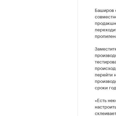
Баширов с
совместн
продакшн 
переходит
пропилен
Заместит
производс
тестиров
происход
перейти н
производс
сроки год
«Есть не
настроить
склеивает