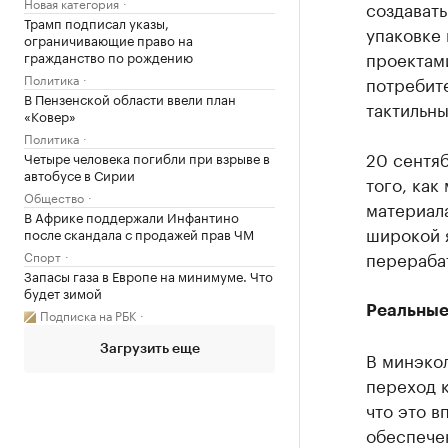
Новая категория
создавать
Трамп подписал указы,
упаковке 
ограничивающие право на
проектам
гражданство по рождению
Политика
потребите
В Пензенской области ввели план
тактильны
«Ковер»
Политика
20 сентяб
Четыре человека погибли при взрыве в
автобусе в Сирии
того, ка
Общество
материала
В Африке поддержали Инфантино
широкой я
после скандала с продажей прав ЧМ
перераба
Спорт
Запасы газа в Европе на минимуме. Что
будет зимой
Реальные
Подписка на РБК
Загрузить еще
В минэкол
переход 
что это в
обеспече