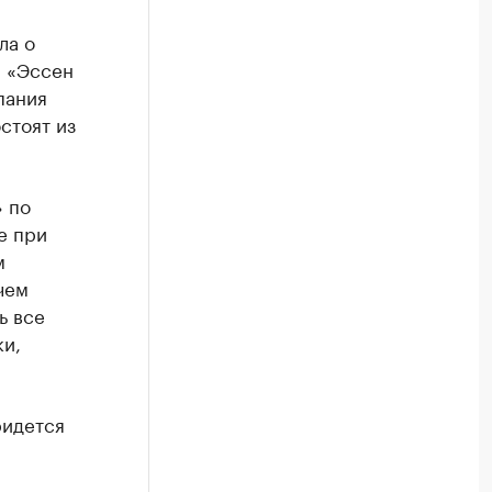
ла о
О «Эссен
пания
стоят из
 по
е при
м
чем
ь все
ки,
ридется