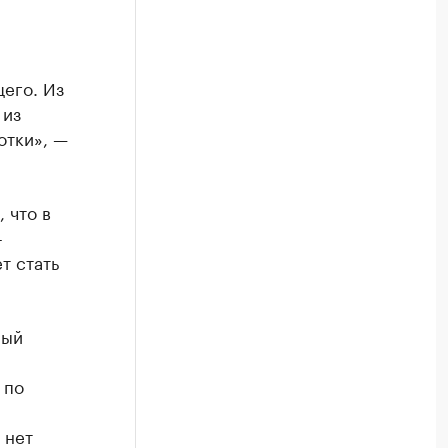
щего. Из
 из
отки», —
 что в
-
т стать
ный
 по
 нет