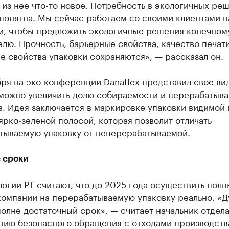
 из нее что-то новое. Потребность в экологичных ре
понятна. Мы сейчас работаем со своими клиентами н
и, чтобы предложить экологичные решения конечном
лю. Прочность, барьерные свойства, качество печати
е свойства упаковки сохраняются», — рассказал он.
ря на эко-конференции Danaflex представил свое ви
к можно увеличить долю собираемости и перерабатыв
. Идея заключается в маркировке упаковки видимой 
рко-зеленой полосой, которая позволит отличать
тываемую упаковку от неперерабатываемой.
 сроки
огии РТ считают, что до 2025 года осуществить полн
компании на перерабатываемую упаковку реально. «Д
полне достаточный срок», — считает начальник отдела
нию безопасного обращения с отходами производств