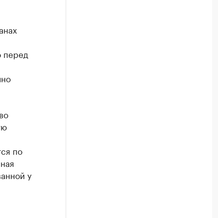
анах
о перед
чно
во
ую
й
ся по
чная
ванной у