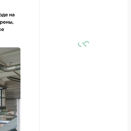
оде на
ерены,
се