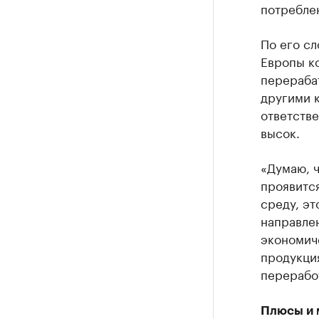
потребле
По его сл
Европы ко
перераба
другими 
ответств
высок.
«Думаю, ч
проявится
среду, э
направлен
экономиче
продукция
переработ
Плюсы и 