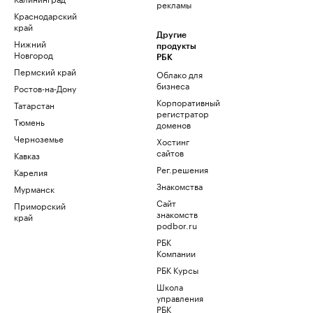
рекламы
Краснодарский
край
Другие
Нижний
продукты
Новгород
РБК
Пермский край
Облако для
бизнеса
Ростов-на-Дону
Корпоративный
Татарстан
регистратор
Тюмень
доменов
Черноземье
Хостинг
сайтов
Кавказ
Рег.решения
Карелия
Знакомства
Мурманск
Сайт
Приморский
знакомств
край
podbor.ru
РБК
Компании
РБК Курсы
Школа
управления
РБК