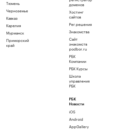
Тюмень
доменов
Черноземье
Хостинг
сайтов
Кавказ
Рег.решения
Карелия
Знакомства
Мурманск
Сайт
Приморский
знакомств
край
podbor.ru
РБК
Компании
РБК Курсы
Школа
управления
РБК
РБК
Новости
iOS
Android
AppGallery