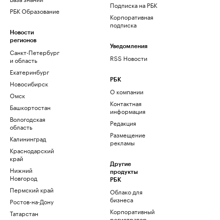
Подписка на РБК
РБК Образование
Корпоративная
подписка
Новости
регионов
Уведомления
Санкт-Петербург
RSS Новости
и область
Екатеринбург
РБК
Новосибирск
О компании
Омск
Контактная
Башкортостан
информация
Вологодская
Редакция
область
Размещение
Калининград
рекламы
Краснодарский
край
Другие
Нижний
продукты
Новгород
РБК
Пермский край
Облако для
бизнеса
Ростов-на-Дону
Корпоративный
Татарстан
регистратор