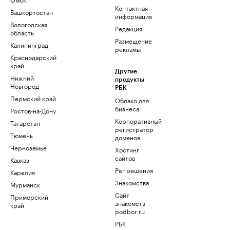
Контактная
Башкортостан
информация
Вологодская
Редакция
область
Размещение
Калининград
рекламы
Краснодарский
край
Другие
Нижний
продукты
Новгород
РБК
Пермский край
Облако для
бизнеса
Ростов-на-Дону
Корпоративный
Татарстан
регистратор
Тюмень
доменов
Черноземье
Хостинг
сайтов
Кавказ
Рег.решения
Карелия
Знакомства
Мурманск
Сайт
Приморский
знакомств
край
podbor.ru
РБК