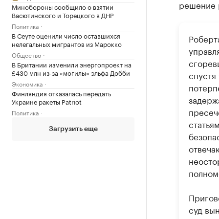
решение 
Минобороны сообщило о взятии
Васютинского и Торецкого в ДНР
Политика
В Сеуте оценили число оставшихся
Роберт
нелегальных мигрантов из Марокко
управл
Общество
сгорев
В Британии изменили энергопроект на
£430 млн из-за «могилы» эльфа Добби
спустя 
Экономика
потерп
Финляндия отказалась передать
задерж
Украине ракеты Patriot
пресеч
Политика
статья
Загрузить еще
безопас
отвеча
неосто
полном
Пригов
суд вын