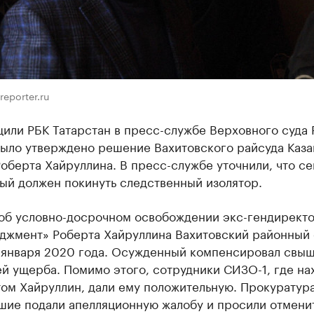
reporter.ru
или РБК Татарстан в пресс-службе Верховного суда 
было утверждено решение Вахитовского райсуда Каза
оберта Хайруллина. В пресс-службе уточнили, что се
ый должен покинуть следственный изолятор.
об условно-досрочном освобождении экс-гендиректо
джмент» Роберта Хайруллина Вахитовский районный 
 января 2020 года. Осужденный компенсировал свыш
й ущерба. Помимо этого, сотрудники СИЗО-1, где на
ом Хайруллин, дали ему положительную. Прокуратура
шие подали апелляционную жалобу и просили отмени