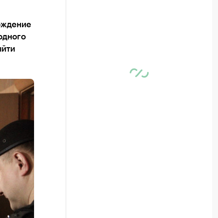
ождение
одного
ыйти