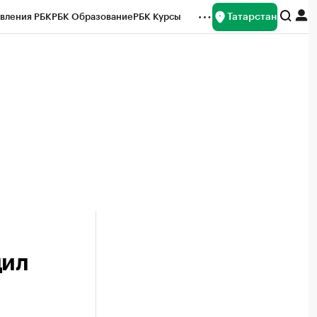
Татарстан
вления РБК
РБК Образование
РБК Курсы
рейтинги
Франшизы
Газета
ок наличной валюты
дил