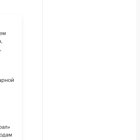
ем
,
,
арной
рал»
годам