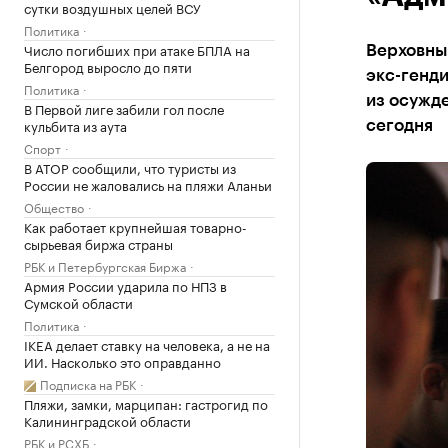
сутки воздушных целей ВСУ
Политика
Число погибших при атаке БПЛА на
Верховны
Белгород выросло до пяти
экс-генд
Политика
из осужде
В Первой лиге забили гол после
кульбита из аута
сегодня
Спорт
В АТОР сообщили, что туристы из
России не жаловались на пляжи Аланьи
Общество
Как работает крупнейшая товарно-
сырьевая биржа страны
РБК и Петербургская Биржа
Армия России ударила по НПЗ в
Сумской области
Политика
IKEA делает ставку на человека, а не на
ИИ. Насколько это оправданно
Подписка на РБК
Пляжи, замки, марципан: гастрогид по
Калининградской области
РБК и РСХБ