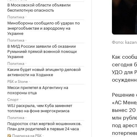
В Московской области объявили
беспилотную опасность
Политика
Минобороны сообщило об ударах по
энергообъектам и аэродрому на
Украине
Политика
Фото: kazan
В МИД России заявили об оказании
Румынией прямой военной помощи
Как сообщ
Украине
сегодня 
Политика
Каким будет новый эпицентр деловой
УДО для Р
активности на Ходынке
осужденн
РБК и Stone
Месси прилетел в Аргентину на
похороны отца
Решение 
Спорт
«АС Мене
WSJ раскрыла, чем Куба заменяет
вынес 20
топливо на фоне энергокризиса
млн рубле
Политика
Подросток стал жертвой мошенников.
под арест
План для родителей в первые 24 часа
потерпев
Подписка на РБК