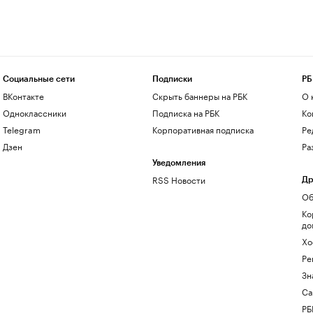
Социальные сети
Подписки
РБ
ВКонтакте
Скрыть баннеры на РБК
О 
Одноклассники
Подписка на РБК
Ко
Telegram
Корпоративная подписка
Ре
Дзен
Ра
Уведомления
RSS Новости
Др
Об
Ко
до
Хо
Ре
Зн
Са
РБ