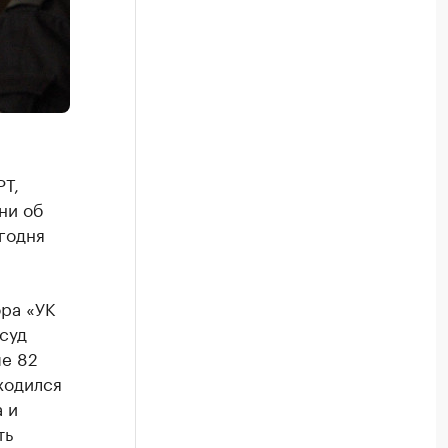
РТ,
ни об
годня
ра «УК
суд
е 82
ходился
 и
ть