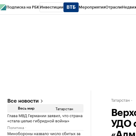
Подписка на РБК
Инвестиции
Мероприятия
Отрасли
Недви
РБК Life
Тренды
Визионеры
Национальные проекты
Город
Стиль
Кр
Спецпроекты СПб
Конференции СПб
Спецпроекты
Проверка конт
Татарстан
Все новости
Татарстан
Весь мир
Верх
Глава МВД Германии заявил, что страна
«стала целью гибридной войны»
УДО 
Политика
Минобороны назвало число сбитых за
«Адм