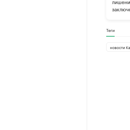
лишени
заключе
Теги
новости К