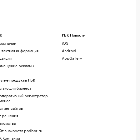
К
РБК Новости
компании
iOS
нтактная информация
Android
дакция
AppGallery
змещение рекламы
угие продукты РБК
лако для бизнеса
рпоративный регистратор
менов
стинг сайтов
г.решения
акомства
йт знакомств podbor.ru
К Компании