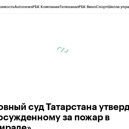
жимость
Autonews
РБК Компании
Телеканал
РБК Вино
Спорт
Школа упра
ипто
РБК Бизнес-среда
Дискуссионный клуб
Исследования
Кредитные 
рагентов
Политика
Экономика
Бизнес
Технологии и медиа
Финансы
Рын
овный суд Татарстана утвер
осужденному за пожар в
ирале»