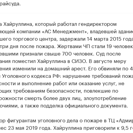
райсуда.
а Хайруллина, который работал гендиректором
яющей компании «АС Менеджмент», владевшей здани
шего торгового центра, задержали 14 марта 2015 года
три дня после пожара. Жертвами ЧП стали 19 человек
евшими признали свыше 700 человек. Суд после
ания поместил Хайруллина в СИЗО. В августе меру
ения изменили на домашний арест. Его обвиняли по 4
м Уголовного кодекса РФ: нарушение требований пож
ности и выполнение работ или оказание услуг, не
ющих требованиям безопасности, повлекшие по
рожности смерть более двух лиц, злоупотребление
очиями, а также подделка официального документа.
ор фигурантам уголовного дела о пожаре в ТЦ «Адми
ес 23 мая 2019 года. Хайруллина приговорили к 9,5 