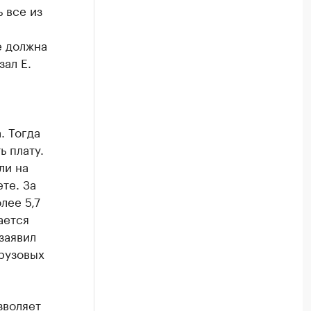
 все из
е должна
зал Е.
. Тогда
 плату.
ли на
те. За
лее 5,7
ается
заявил
рузовых
зволяет