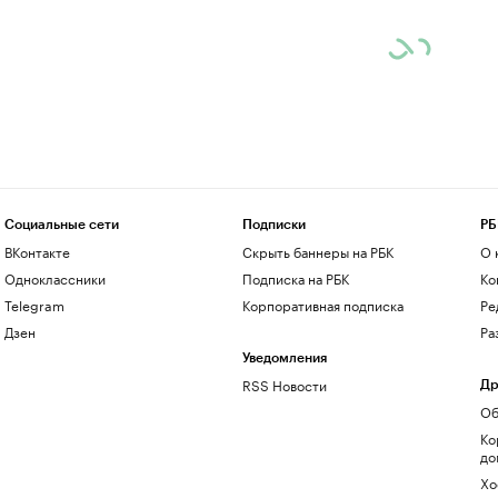
Социальные сети
Подписки
РБ
ВКонтакте
Скрыть баннеры на РБК
О 
Одноклассники
Подписка на РБК
Ко
Telegram
Корпоративная подписка
Ре
Дзен
Ра
Уведомления
RSS Новости
Др
Об
Ко
до
Хо