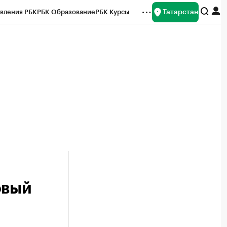
Татарстан
вления РБК
РБК Образование
РБК Курсы
рейтинги
Франшизы
Газета
ок наличной валюты
овый