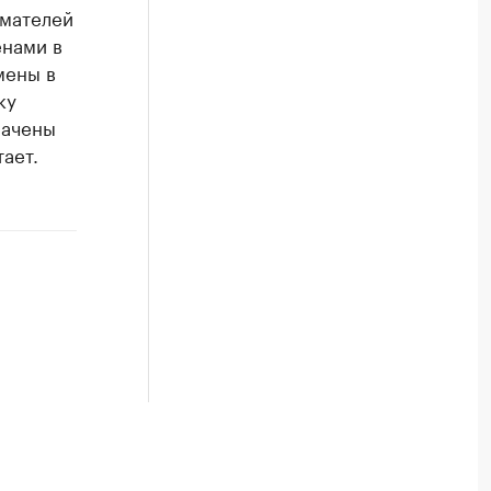
имателей
енами в
мены в
ку
рачены
ает.