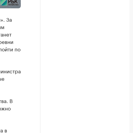
». За
ым
танет
ревни
пойти по
министра
ые
ва. В
ожно
а в