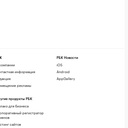
К
РБК Новости
компании
iOS
нтактная информация
Android
дакция
AppGallery
змещение рекламы
угие продукты РБК
лако для бизнеса
рпоративный регистратор
менов
стинг сайтов