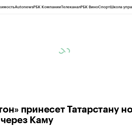
жимость
Autonews
РБК Компании
Телеканал
РБК Вино
Спорт
Школа упра
ипто
РБК Бизнес-среда
Дискуссионный клуб
Исследования
Кредитные 
рагентов
Политика
Экономика
Бизнес
Технологии и медиа
Финансы
Рын
тон» принесет Татарстану н
 через Каму