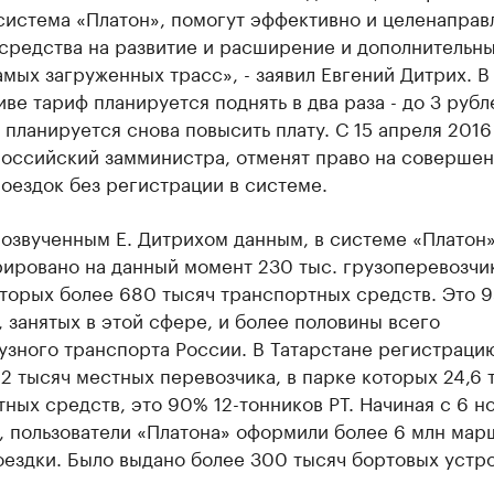
система «Платон», помогут эффективно и целенаправ
 средства на развитие и расширение и дополнительн
мых загруженных трасс», - заявил Евгений Дитрих. В
ве тариф планируется поднять в два раза - до 3 рубл
 планируется снова повысить плату. С 15 апреля 2016
российский замминистра, отменят право на соверше
оездок без регистрации в системе.
 озвученным Е. Дитрихом данным, в системе «Платон
ировано на данный момент 230 тыс. грузоперевозчик
торых более 680 тысяч транспортных средств. Это 
 занятых в этой сфере, и более половины всего
узного транспорта России. В Татарстане регистраци
2 тысяч местных перевозчика, в парке которых 24,6 
ных средств, это 90% 12-тонников РТ. Начиная с 6 н
а, пользователи «Платона» оформили более 6 млн ма
оездки. Было выдано более 300 тысяч бортовых устро