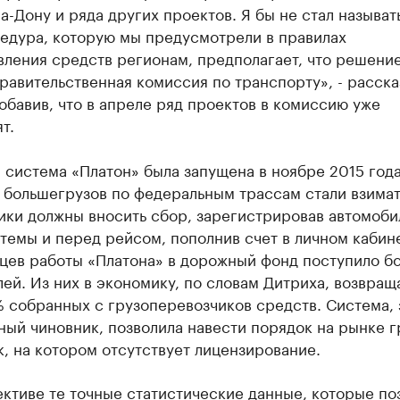
а-Дону и ряда других проектов. Я бы не стал называть
цедура, которую мы предусмотрели в правилах
вления средств регионам, предполагает, что решени
равительственная комиссия по транспорту», - расска
обавив, что в апреле ряд проектов в комиссию уже
т.
система «Платон» была запущена в ноябре 2015 года
 большегрузов по федеральным трассам стали взимать
ики должны вносить сбор, зарегистрировав автомоби
темы и перед рейсом, пополнив счет в личном кабине
цев работы «Платона» в дорожный фонд поступило бо
ей. Из них в экономику, по словам Дитриха, возвращ
 собранных с грузоперевозчиков средств. Система, 
ый чиновник, позволила навести порядок на рынке г
, на котором отсутствует лицензирование.
ктиве те точные статистические данные, которые по