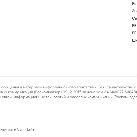
Ре
Зн
Са
РБ
РБ
Шк
ения и материалы информационного агентства «РБК» (свидетельство о 
овых коммуникаций (Роскомнадзор) 09.12.2015 за номером ИА №ФС77-63848) 
 связи, информационных технологий и массовых коммуникаций (Роскомнадз
нажмите Ctrl + Enter