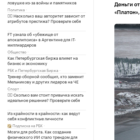
ловушке из-за войны и памятников
Деньги от
Политика
«Платон»,
✍🏻 Насколько ваш авторитет зависит от
атрибутов престижа? Проверьте себя
FT узнала об «убежище от
апокалипсиса» в Аргентине для IT-
миллиардеров
Общество
Как Петербургская биржа влияет на
бизнес и экономику
РБК и Петербургская Биржа
Тренер сборной сообщил, кто заменит
Мельникову и других лидеров на ЧЕ
Спорт
✍🏻 Сколько вам стоит привычка искать
идеальное решение? Проверьте себя
Из крайности в крайности: как ведут
себя конфликтные личности
Подписка на РБК
Мозги для робота. Как создание
физического ИИ стало трендом для