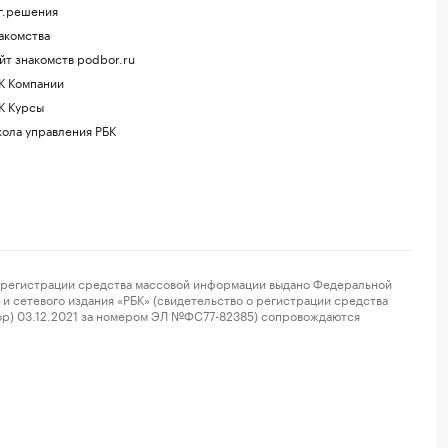
г.решения
акомства
йт знакомств podbor.ru
К Компании
К Курсы
ола управления РБК
регистрации средства массовой информации выдано Федеральной
и сетевого издания «РБК» (свидетельство о регистрации средства
ор) 03.12.2021 за номером ЭЛ №ФС77-82385) сопровождаются