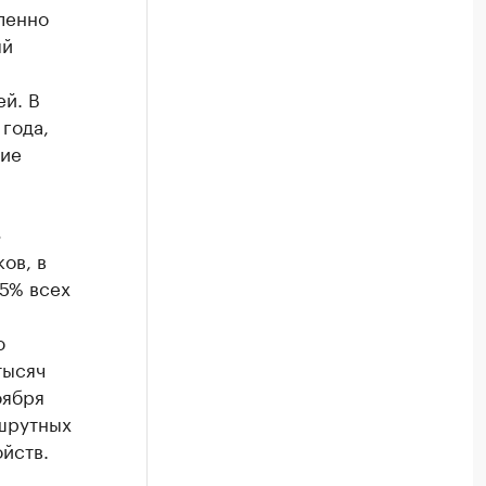
ленно
ый
ей. В
 года,
ние
»
ов, в
95% всех
ю
тысяч
оября
ршрутных
йств.