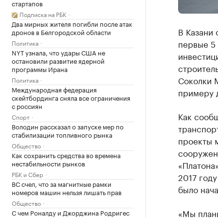
стартапов
Подписка на РБК
Два мирных жителя погибли после атак
В Казани 
дронов в Белгородской области
первые 5
Политика
NYT узнала, что удары США не
инвестиц
остановили развитие ядерной
строитель
программы Ирана
Соколки 
Политика
Международная федерация
примеру 
скейтбординга сняла все ограничения
с россиян
Как сооб
Спорт
Володин рассказал о запуске мер по
транспорт
стабилизации топливного рынка
проекты 
Общество
сооружени
Как сохранить средства во времена
нестабильности рынков
«Платона»
РБК и Сбер
2017 году
ВС счел, что за магнитные рамки
было нач
номеров машин нельзя лишать прав
Общество
«Мы план
С чем Роналду и Джорджина Родригес