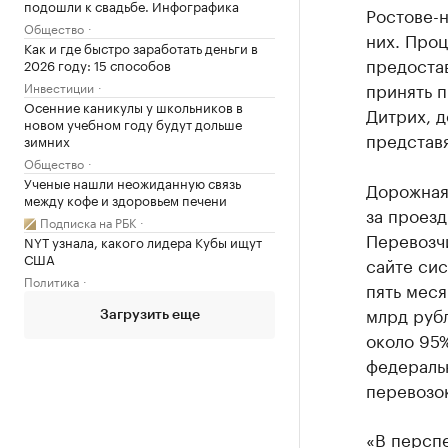
подошли к свадьбе. Инфографика
Ростове-н
Общество
них. Про
Как и где быстро заработать деньги в
предоста
2026 году: 15 способов
принять п
Инвестиции
Осенние каникулы у школьников в
Дитрих, д
новом учебном году будут дольше
представя
зимних
Общество
Ученые нашли неожиданную связь
Дорожная 
между кофе и здоровьем печени
за проезд
Подписка на РБК
Перевозч
NYT узнала, какого лидера Кубы ищут
США
сайте сис
Политика
пять меся
млрд рубл
Загрузить еще
около 95%
федеральн
перевозок
«В перспе