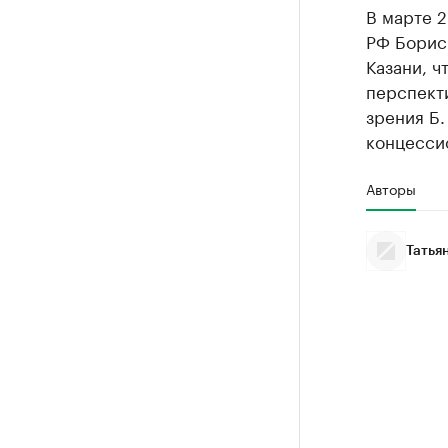
В марте 
РФ Борис 
Казани, ч
перспект
зрения Б.
концессио
Авторы
Татья