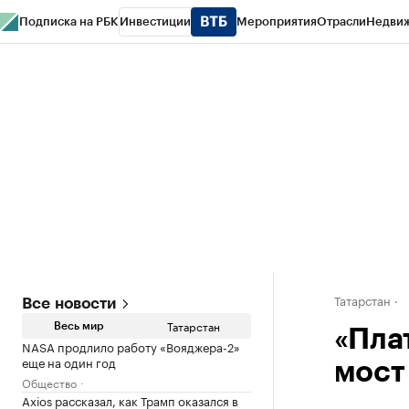
Подписка на РБК
Инвестиции
Мероприятия
Отрасли
Недви
РБК Life
Тренды
Визионеры
Национальные проекты
Город
Стиль
Кр
Спецпроекты СПб
Конференции СПб
Спецпроекты
Проверка конт
Татарстан
Все новости
Татарстан
Весь мир
«Пла
NASA продлило работу «Вояджера-2»
еще на один год
мост
Общество
Axios рассказал, как Трамп оказался в