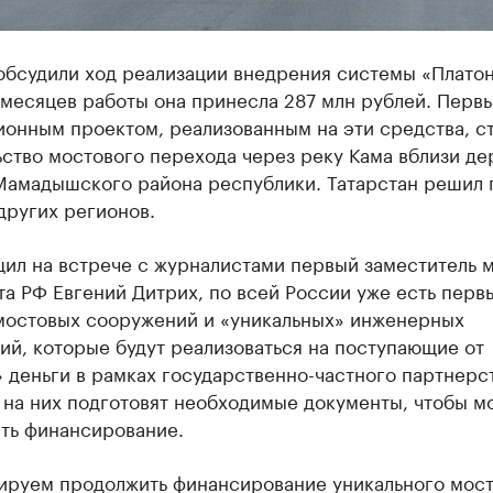
обсудили ход реализации внедрения системы «Платон
 месяцев работы она принесла 287 млн рублей. Перв
ионным проектом, реализованным на эти средства, с
ство мостового перехода через реку Кама вблизи де
Мамадышского района республики. Татарстан решил 
других регионов.
щил на встрече с журналистами первый заместитель 
а РФ Евгений Дитрих, по всей России уже есть перв
мостовых сооружений и «уникальных» инженерных
й, которые будут реализоваться на поступающие от
 деньги в рамках государственно-частного партнерст
 на них подготовят необходимые документы, чтобы м
ать финансирование.
ируем продолжить финансирование уникального мост