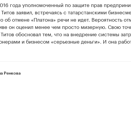
2016 года уполномоченный по защите прав предприн
Титов заявил, встречаясь с татарстанскими бизнесм
то об отмене «Платона» речи не идет. Вероятность от
иве он оценил менее чем просто мизерную. Свою точ
 Титов обосновал тем, что на внедрение системы зат
нерами и бизнесом «серьезные деньги». И она работ
на Ренкова