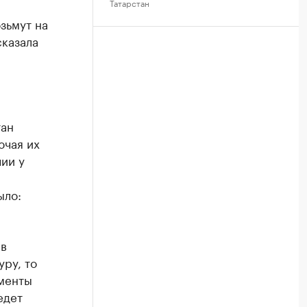
Татарстан
озьмут на
сказала
тан
ючая их
ии у
ыло:
 в
ру, то
ументы
едет