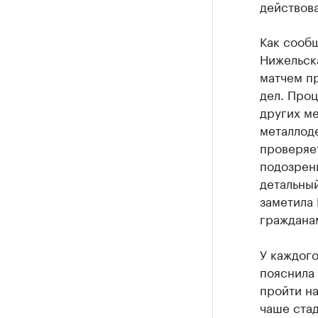
действова
Как сооб
Нижельск
матчем п
дел. Про
других ме
металлоде
проверяе
подозрени
детальный
заметила 
гражданам
У каждого
пояснила
пройти на
чаше стад