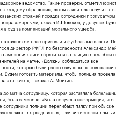
адзорное ведомство. Такие проверки, отметил юрист
по каждому обращению, затем заявитель получит отве
 казанских стражей порядка сотрудники прокуратуры
 неправомерными, сказал И.Шолохов, у девушек буде
я в суд за компенсаций морального ущерба.
на казанском поле признали и футбольные власти. П
гося директор РФПЛ по безопасности Александр Ме
 намерениях лиги обратиться в полицию с жалобой н
анителей на матче. «Должны соблюдаться все
нности, которые были ранее озвучены на совещании 
. Будем готовить материалы, чтобы полиция провела
на этот счет», - сказал А. Мейтин.
а до матча сотрудницу, которая заставляла болельщи
ся, была заменена. «Была получена информация, что
е сотрудники полиции перегибают палку при обыске
заставляют тех раздеваться, - заявил исполнительный