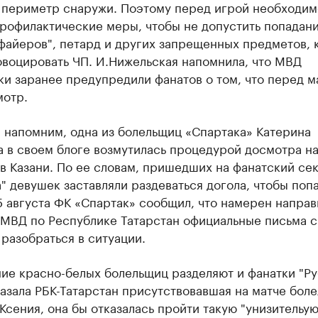
 периметр снаружи. Поэтому перед игрой необходим
рофилактические меры, чтобы не допустить попадани
файеров", петард и других запрещенных предметов, 
овоцировать ЧП. И.Нижельская напомнила, что МВД
и заранее предупредили фанатов о том, что перед м
мотр.
 напомним, одна из болельщиц «Спартака» Катерина
 в своем блоге возмутилась процедурой досмотра н
в Казани. По ее словам, пришедших на фанатский се
" девушек заставляли раздеваться догола, чтобы попа
5 августа ФК «Спартак» сообщил, что намерен направ
 МВД по Республике Татарстан официальные письма с
разобраться в ситуации.
ие красно-белых болельщиц разделяют и фанатки "Ру
азала РБК-Татарстан присутствовавшая на матче бол
Ксения, она бы отказалась пройти такую "унизительу