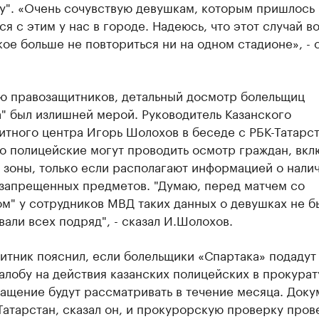
у". «Очень сочувствую девушкам, которым пришлось
ся с этим у нас в городе. Надеюсь, что этот случай в
акое больше не повториться ни на одном стадионе», - 
ю правозащитников, детальный досмотр болельщиц
" был излишней мерой. Руководитель Казанского
тного центра Игорь Шолохов в беседе с РБК-Татарс
то полицейские могут проводить осмотр граждан, вкл
зоны, только если располагают информацией о налич
 запрещенных предметов. "Думаю, перед матчем со
м" у сотрудников МВД таких данных о девушках не б
али всех подряд", - сказал И.Шолохов.
тник пояснил, если болельщики «Спартака» подадут
лобу на действия казанских полицейских в прокурату
ащение будут рассматривать в течение месяца. Док
Татарстан, сказал он, и прокурорскую проверку пров