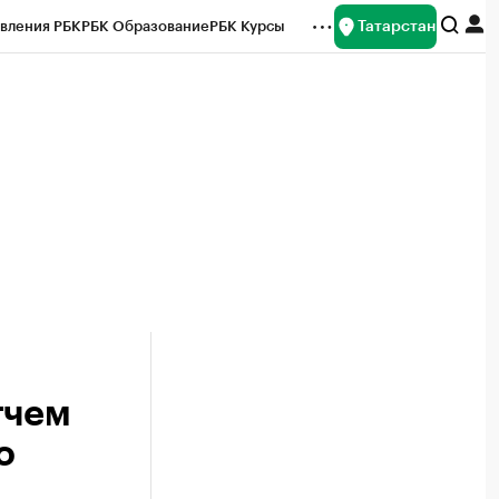
Татарстан
вления РБК
РБК Образование
РБК Курсы
рейтинги
Франшизы
Газета
ок наличной валюты
тчем
о