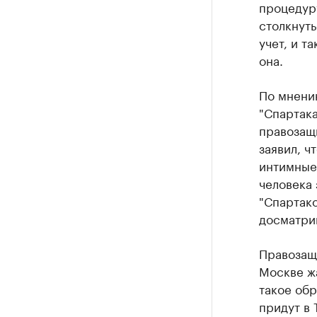
процедур
столкнуть
учет, и т
она.
По мнени
"Спартака
правозащи
заявил, ч
интимные 
человека
"Спартако
досматрив
Правозащи
Москве жа
такое обр
придут в 