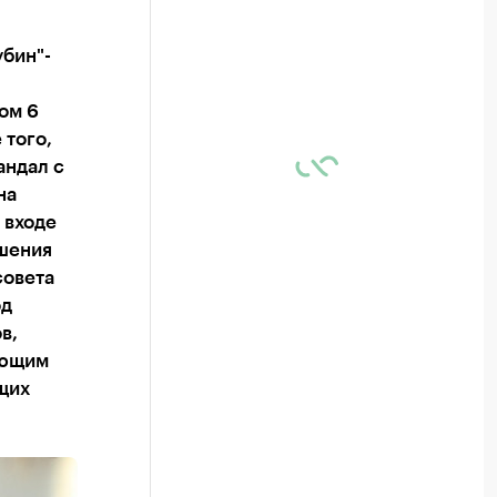
убин"-
ом 6
 того,
андал с
на
 входе
ешения
совета
од
в,
ающим
щих