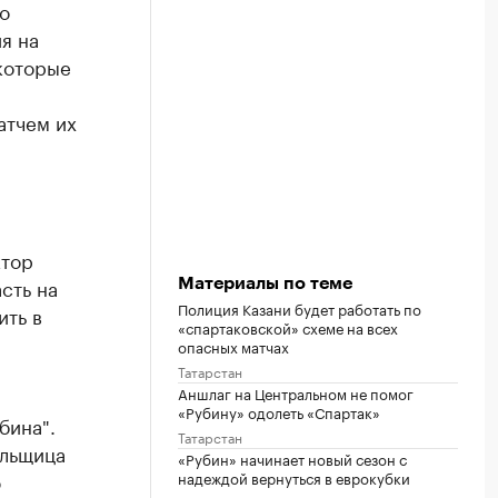
о
я на
которые
атчем их
а
ктор
сть на
Материалы по теме
Полиция Казани будет работать по
ить в
«спартаковской» схеме на всех
опасных матчах
Татарстан
Аншлаг на Центральном не помог
«Рубину» одолеть «Спартак»
бина".
Татарстан
ельщица
«Рубин» начинает новый сезон с
надеждой вернуться в еврокубки
ю