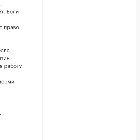
,
т. Если
т право
осле
йтин
а работу
всеми
ц