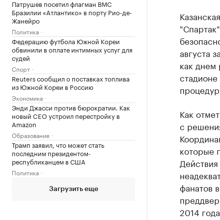
Патрушев посетил флагман ВМС
Бразилии «Атлантико» в порту Рио-де-
Казанская
Жанейро
"Спартак"
Политика
безопасно
Федерацию футбола Южной Кореи
обвинили в оплате интимных услуг для
августа з
судей
как днем 
Спорт
стадионе 
Reuters сообщил о поставках топлива
из Южной Кореи в Россию
процедур
Экономика
Энди Джасси против бюрократии. Как
Как отмет
новый CEO устроил перестройку в
Amazon
с решени
Образование
Координа
Трамп заявил, что может стать
которые п
последним президентом-
республиканцем в США
Действия 
Политика
неадеква
фанатов в
Загрузить еще
преддвери
2014 года