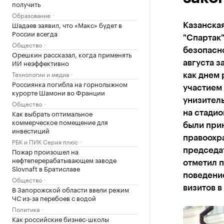
получить
Образование
Шадаев заявил, что «Макс» будет в
Казанская
России всегда
"Спартак"
Общество
безопасно
Орешкин рассказал, когда применять
ИИ неэффективно
августа з
Технологии и медиа
как днем 
Россиянка погибла на горнолыжном
участием
курорте Шамони во Франции
унизитель
Общество
Как выбрать оптимальное
на стадио
коммерческое помещение для
были при
инвестиций
правоохр
РБК и ПИК Серия плюс
Пожар произошел на
председат
нефтеперерабатывающем заводе
отметил 
Slovnaft в Братиславе
поведени
Общество
визитов в
В Запорожской области ввели режим
ЧС из-за перебоев с водой
Политика
Как российские бизнес-школы