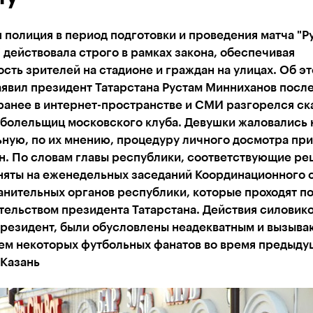
 полиция в период подготовки и проведения матча "Р
 действовала строго в рамках закона, обеспечивая
сть зрителей на стадионе и граждан на улицах. Об эт
аявил президент Татарстана Рустам Минниханов после
ранее в интернет-пространстве и СМИ разгорелся ск
 болельщиц московского клуба. Девушки жаловались 
ную, по их мнению, процедуру личного досмотра при
н. По словам главы республики, соответствующие р
няты на еженедельных заседаний Координационного 
анительных органов республики, которые проходят п
ельством президента Татарстана. Действия силовико
президент, были обусловлены неадекватным и вызыв
ем некоторых футбольных фанатов во время предыду
 Казань