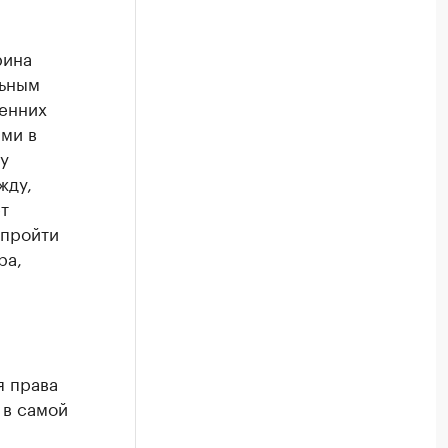
рина
льным
енних
ми в
у
жду,
т
 пройти
ра,
я права
 в самой