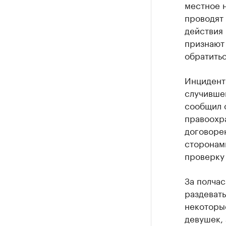
местное н
проводят 
действия
признают
обратитьс
Инцидент 
случивше
сообщил о
правоохр
договоре
сторонами
проверку 
За полчас
раздевать
некоторы
девушек, 