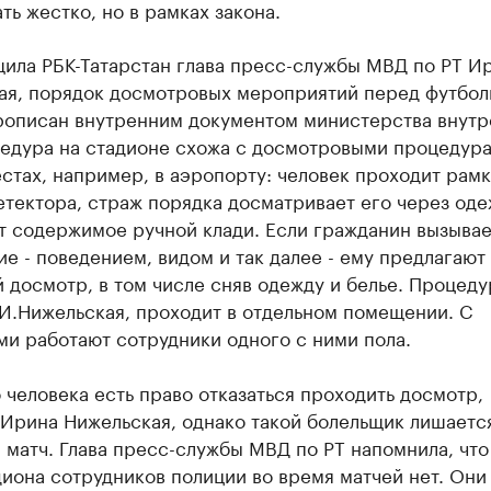
ть жестко, но в рамках закона.
щила РБК-Татарстан глава пресс-службы МВД по РТ И
ая, порядок досмотровых мероприятий перед футбо
рописан внутренним документом министерства внутр
цедура на стадионе схожа с досмотровыми процедура
стах, например, в аэропорту: человек проходит рамк
тектора, страж порядка досматривает его через оде
т содержимое ручной клади. Если гражданин вызывае
е - поведением, видом и так далее - ему предлагают
 досмотр, в том числе сняв одежду и белье. Процеду
И.Нижельская, проходит в отдельном помещении. С
и работают сотрудники одного с ними пола.
 человека есть право отказаться проходить досмотр,
 Ирина Нижельская, однако такой болельщик лишаетс
 матч. Глава пресс-службы МВД по РТ напомнила, что
иона сотрудников полиции во время матчей нет. Они