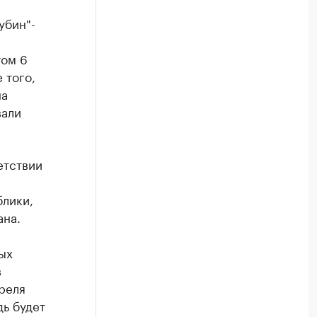
убин"-
том 6
 того,
на
вали
етствии
лики,
ана.
ых
в
реля
дь будет