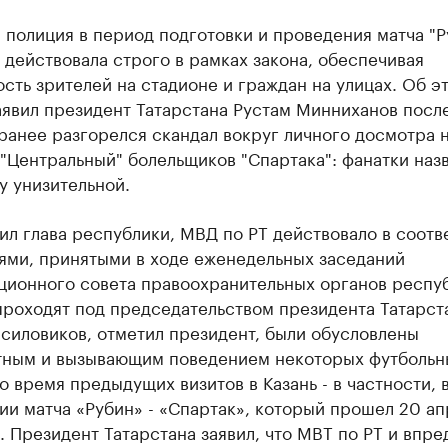
 полиция в период подготовки и проведения матча "Р
 действовала строго в рамках закона, обеспечивая
сть зрителей на стадионе и граждан на улицах. Об э
аявил президент Татарстана Рустам Минниханов после
ранее разгорелся скандал вокруг личного досмотра 
"Центральный" болельщиков "Спартака": фанатки наз
у унизительной.
ил глава республики, МВД по РТ действовало в соотв
ями, принятыми в ходе еженедельных заседаний
ционного совета правоохранительных органов респуб
роходят под председательством президента Татарст
силовиков, отметил президент, были обусловлены
тным и вызывающим поведением некоторых футбольн
о время предыдущих визитов в Казань - в частности, 
и матча «Рубин» - «Спартак», который прошел 20 ап
. Президент Татарстана заявил, что МВТ по РТ и впре