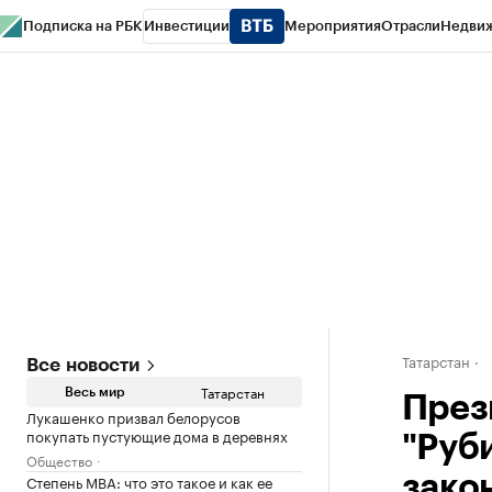
Подписка на РБК
Инвестиции
Мероприятия
Отрасли
Недви
РБК Life
Тренды
Визионеры
Национальные проекты
Город
Стиль
Кр
Спецпроекты СПб
Конференции СПб
Спецпроекты
Проверка конт
Татарстан
Все новости
Татарстан
Весь мир
През
Лукашенко призвал белорусов
покупать пустующие дома в деревнях
"Руб
Общество
Степень MBA: что это такое и как ее
зако