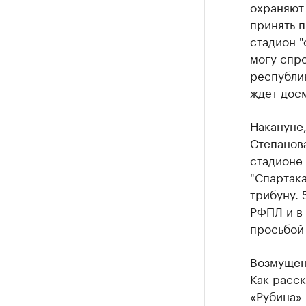
охраняют
принять п
стадион "
могу спр
республик
ждет дос
Накануне,
Степанова
стадионе 
"Спартака
трибуну. 
РФПЛ и в
просьбой 
Возмущен
Как расск
«Рубина» 