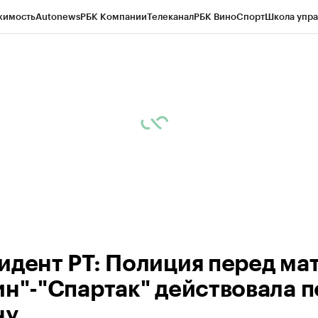
жимость
Autonews
РБК Компании
Телеканал
РБК Вино
Спорт
Школа упра
ипто
РБК Бизнес-среда
Дискуссионный клуб
Исследования
Кредитные 
рагентов
Политика
Экономика
Бизнес
Технологии и медиа
Финансы
Рын
идент РТ: Полиция перед ма
ин"-"Спартак" действовала п
ну