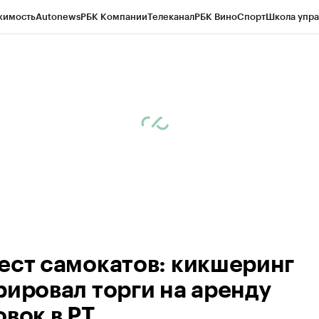
жимость
Autonews
РБК Компании
Телеканал
РБК Вино
Спорт
Школа упра
ипто
РБК Бизнес-среда
Дискуссионный клуб
Исследования
Кредитные 
рагентов
Политика
Экономика
Бизнес
Технологии и медиа
Финансы
Рын
ест самокатов: кикшеринг
рировал торги на аренду
овок в РТ