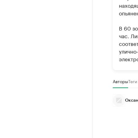
находя
опьяне
В 60 з
час. Ли
соотве
улично
электр
Авторы
Теги
Оксан