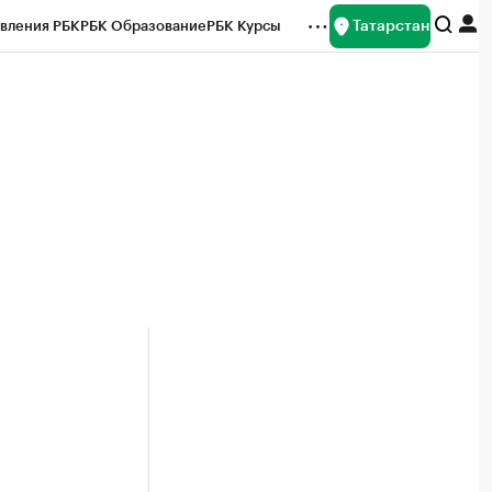
Татарстан
вления РБК
РБК Образование
РБК Курсы
рейтинги
Франшизы
Газета
ок наличной валюты