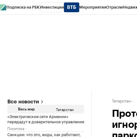
Подписка на РБК
Инвестиции
Мероприятия
Отрасли
Недви
РБК Life
Тренды
Визионеры
Национальные проекты
Город
Стиль
Кр
Спецпроекты СПб
Конференции СПб
Спецпроекты
Проверка конт
Татарстан
Все новости
Татарстан
Весь мир
Прот
«Электрические сети Армении»
передадут в доверительное управление
игно
Политика
Санкции: что это, виды, как работают,
парк