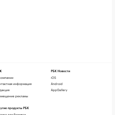
К
РБК Новости
компании
iOS
нтактная информация
Android
дакция
AppGallery
змещение рекламы
угие продукты РБК
лако для бизнеса