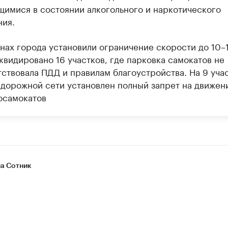
щимися в состоянии алкогольного и наркотического
ния.
онах города установили ограничение скорости до 10–1
квидировано 16 участков, где парковка самокатов не
тствовала ПДД и правилам благоустройства. На 9 уча
-дорожной сети установлен полный запрет на движен
осамокатов
а Сотник