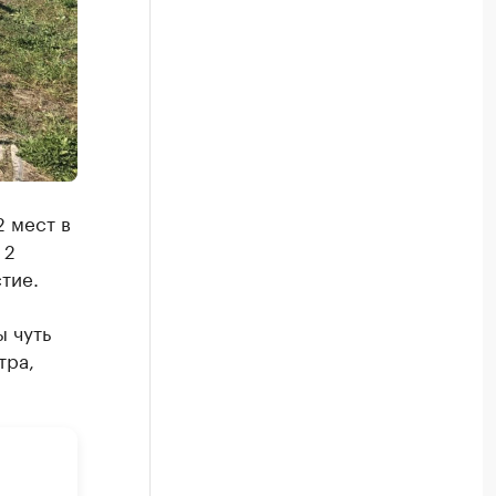
2 мест в
 2
тие.
ы чуть
тра,