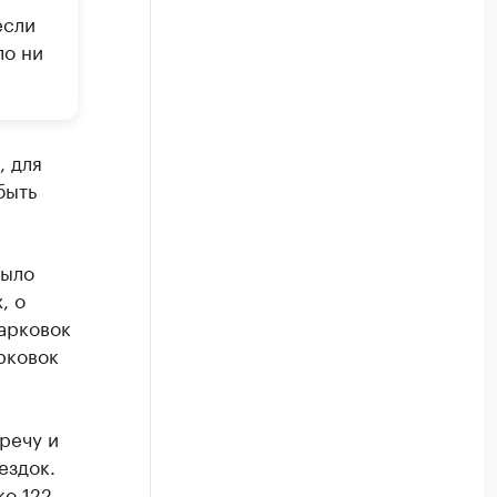
если
ло ни
, для
быть
было
, о
арковок
рковок
речу и
ездок.
ко 122