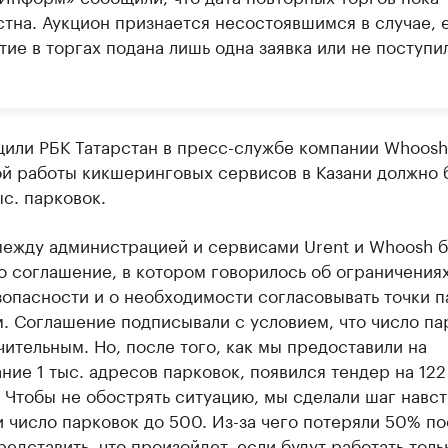
стна. Аукцион признается несостоявшимся в случае, 
тие в торгах подана лишь одна заявка или не поступи
или РБК Татарстан в пресс-службе компании Whoosh
ой работы кикшеринговых сервисов в Казани должно 
ыс. парковок.
между администрацией и сервисами Urent и Whoosh 
 соглашение, в котором говорилось об ограничениях
опасности и о необходимости согласовывать точки п
. Соглашение подписывали с условием, что число па
чительным. Но, после того, как мы предоставили на
ние 1 тыс. адресов парковок, появился тендер на 122
 Чтобы не обострять ситуацию, мы сделали шаг навст
 число парковок до 500. Из-за чего потеряли 50% по
едставить, что произойдет, если будут работать толь