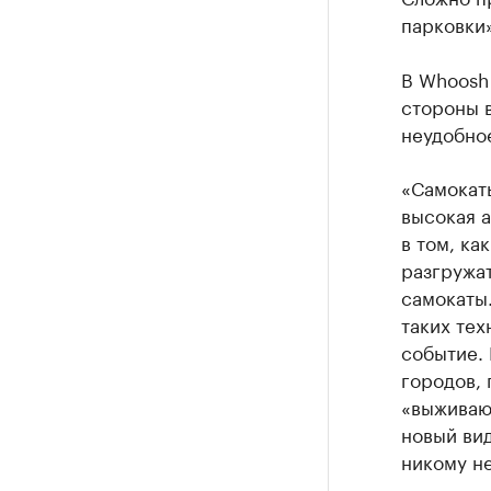
парковки»
В Whoosh 
стороны 
неудобно
«Самокаты
высокая а
в том, ка
разгружат
самокаты.
таких тех
событие. 
городов, 
«выживаю
новый вид
никому не