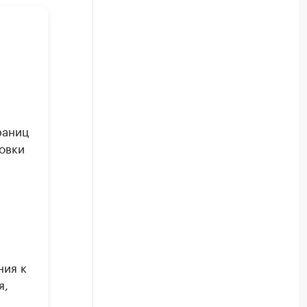
раниц
овки
ния к
я,