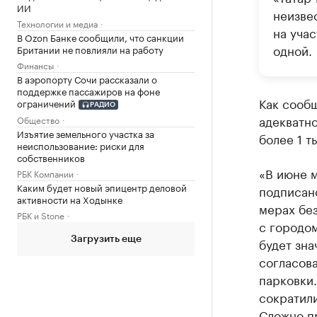
ИИ
неизве
Технологии и медиа
на учас
В Ozon Банке сообщили, что санкции
одной.
Британии не повлияли на работу
Финансы
В аэропорту Сочи рассказали о
поддержке пассажиров на фоне
Как сообщ
ограничений
РАДИО
адекватн
Общество
Изъятие земельного участка за
более 1 т
неиспользование: риски для
собственников
«В июне 
РБК Компании
Каким будет новый эпицентр деловой
подписано
активности на Ходынке
мерах без
РБК и Stone
с городом
будет зна
Загрузить еще
согласова
парковки.
сократили
Сложно пр