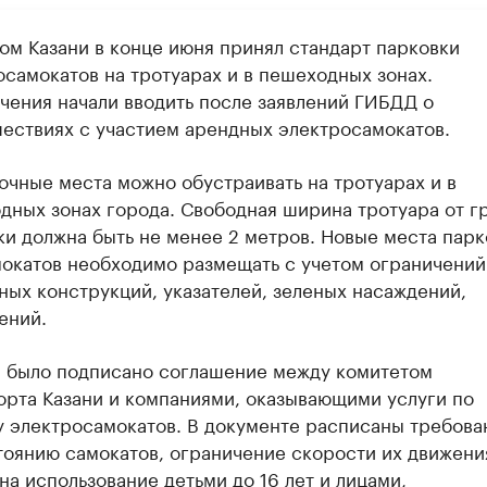
ом Казани в конце июня принял стандарт парковки
осамокатов на тротуарах и в пешеходных зонах.
чения начали вводить после заявлений ГИБДД о
ествиях с участием арендных электросамокатов.
очные места можно обустраивать на тротуарах и в
дных зонах города. Свободная ширина тротуара от г
ки должна быть не менее 2 метров. Новые места парк
мокатов необходимо размещать с учетом ограничений
ных конструкций, указателей, зеленых насаждений,
ений.
я было подписано соглашение между комитетом
орта Казани и компаниями, оказывающими услуги по
у электросамокатов. В документе расписаны требова
тоянию самокатов, ограничение скорости их движени
на использование детьми до 16 лет и лицами,