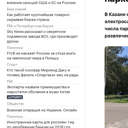
влияние санкций США и ЕС на Россию
База знаний
Как работает крупнейшая товарно-
В Казани 
сырьевая биржа страны
электрос
РБК и Петербургская Биржа
числа пар
Sky News рассказал о секретном
подземном заводе ВСУ, где производят
развлече
дроны
Политика
FIVB не накажет Россию за отказ ехать
на чемпионат мира в Польшу
Спорт
Кто такой косовар Мирлинд Даку и
почему фанаты «Спартака» ему не рады
РБК
Эксперты назвали преимущества и
недостатки обучения в вузах Китая
РАДИО
Общество
Военная операция на Украине. Онлайн
Политика
Иностранные карты для россиян: гид
по зарубежным банкам на 2026 год