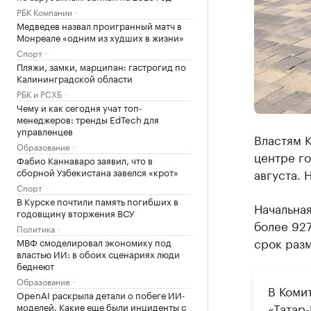
РБК Компании
Медведев назвал проигранный матч в
Монреале «одним из худших в жизни»
Спорт
Пляжи, замки, марципан: гастрогид по
Калининградской области
РБК и РСХБ
Чему и как сегодня учат топ-
менеджеров: тренды EdTech для
управленцев
Властям К
Образование
центре го
Фабио Каннаваро заявил, что в
сборной Узбекистана завелся «крот»
августа. 
Спорт
В Курске почтили память погибших в
Начальная
годовщину вторжения ВСУ
более 927
Политика
срок раз
МВФ смоделировал экономику под
властью ИИ: в обоих сценариях люди
беднеют
Образование
В Коми
OpenAI раскрыла детали о побеге ИИ-
«Татар
моделей. Какие еще были инциденты с