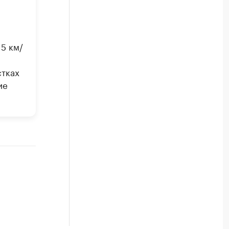
5 км/
стках
ие