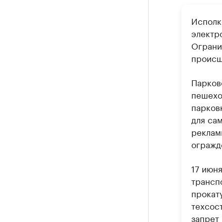
Исполк
электр
Ограни
происш
Парков
пешехо
парков
для са
реклам
огражд
17 июн
трансп
прокат
техсос
запрет 