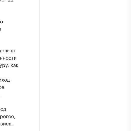
со
и
тельно
анности
уру, как
иход
ое
х
род
рогое,
виса.