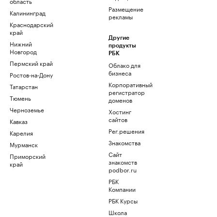
область
Размещение
Калининград
рекламы
Краснодарский
край
Другие
Нижний
продукты
Новгород
РБК
Пермский край
Облако для
бизнеса
Ростов-на-Дону
Корпоративный
Татарстан
регистратор
Тюмень
доменов
Черноземье
Хостинг
сайтов
Кавказ
Рег.решения
Карелия
Знакомства
Мурманск
Сайт
Приморский
знакомств
край
podbor.ru
РБК
Компании
РБК Курсы
Школа