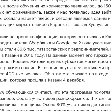
, а после обучения их количество увеличилось до 150
а счет франчайзинга. Также у нас появилась идея выйт
ы создали маркет-плейс, и сегодня являемся одним и
тущих маркет-плейсов Европы», – сказал Хуснуллин.
или на пресс-конференции, которая состоялась в Ка
редставители Сбербанка и Google, за 2 года участни
ы стали 36,6 тыс. татарстанских предпринимателей.
 в Казани в 2016 году. На данный момент его тиражи
ионов России. Жители других субъектов могли пройт
в режиме онлайн. В течение двух лет участниками пр
ее 400 тыс. человек. Об этом стало известно в ходе 
ии, которая прошла в Казани 4 декабря.
% обучающихся считают, что эта программа помогла
изнесе. Состав участников разнообразный. В этом го
оловины – женщины. Около 80% участников достигли
25 лет и уже сознательно принимают решение о том, 