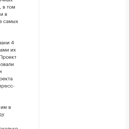
, в том
и в
з самых
зани 4
ками их
 Проект
ровали
и
оекта
пресс-
 им в
ду
сколько