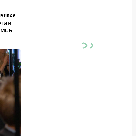
ичился
ты и
я МСБ