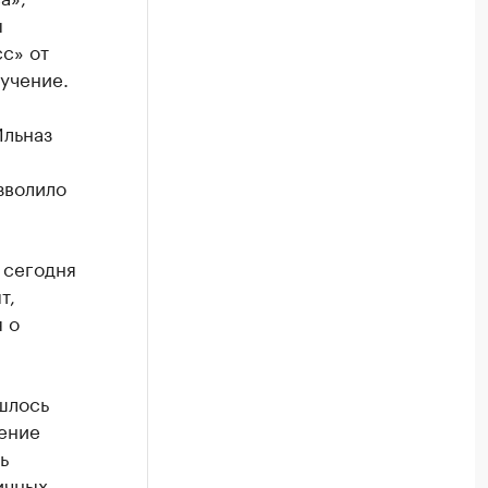
ы
с» от
учение.
Ильназ
зволило
 сегодня
т,
 о
шлось
чение
ь
ичных