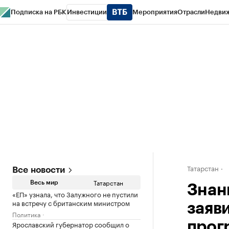
Подписка на РБК
Инвестиции
Мероприятия
Отрасли
Недви
РБК Life
Тренды
Визионеры
Национальные проекты
Город
Стиль
Кр
Спецпроекты СПб
Конференции СПб
Спецпроекты
Проверка конт
Татарстан
Все новости
Татарстан
Весь мир
Знан
«ЕП» узнала, что Залужного не пустили
на встречу с британским министром
заяв
Политика
Ярославский губернатор сообщил о
прог