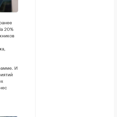
ранее
На 20%
кников
жа,
рамме. И
риятий
ех
нес