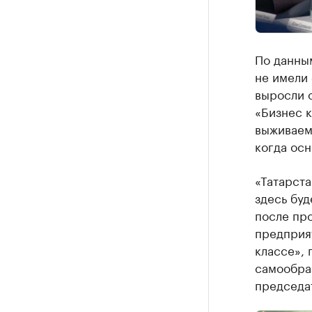
По данны
не имели 
выросли 
«Бизнес к
выживаем
когда осн
«Татарста
здесь бу
после про
предприят
классе», 
самообра
председа