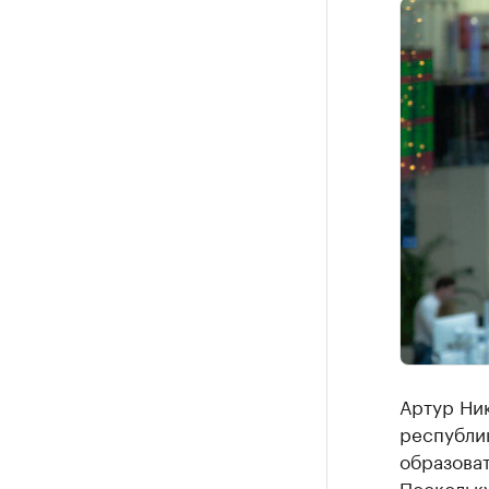
Артур Ник
республик
образова
Поскольку