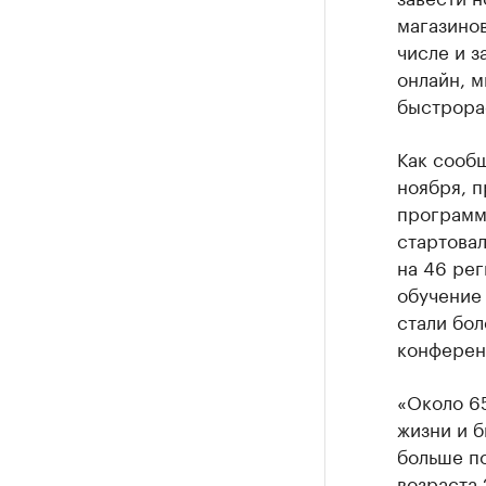
магазинов
числе и з
онлайн, м
быстрорас
Как сообщ
ноября, п
программ
стартовал
на 46 рег
обучение 
стали бол
конференц
«Около 65
жизни и б
больше п
возраста 