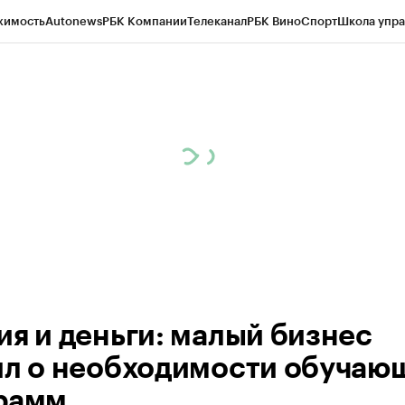
жимость
Autonews
РБК Компании
Телеканал
РБК Вино
Спорт
Школа упра
ипто
РБК Бизнес-среда
Дискуссионный клуб
Исследования
Кредитные 
рагентов
Политика
Экономика
Бизнес
Технологии и медиа
Финансы
Рын
ия и деньги: малый бизнес
ил о необходимости обучаю
рамм