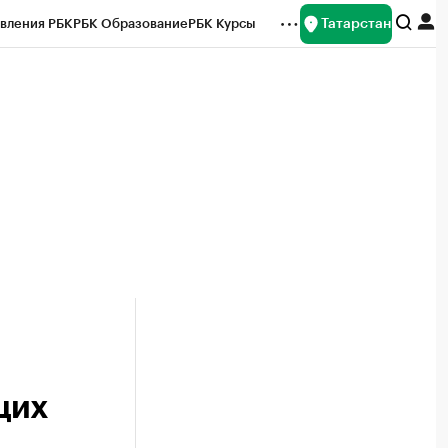
Татарстан
вления РБК
РБК Образование
РБК Курсы
рейтинги
Франшизы
Газета
ок наличной валюты
щих