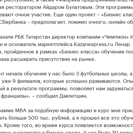
ая ресторатором Айдаром Булатовым. Эти программ
вают очное участие. Еще один проект – «Бизнес клас
Сбербанка – предполагает, помимо очного, онлайн об
казали РБК Татарстан директор компании «Чемпион» 
 и основатель маркетплейса Kazanexpress.ru Ленар
, пройденное в рамках «Бизнес класса» обучение по
раза расширить присутствие на рынке.
т начала обучения у нас было 3 футбольных школы, а
 уже 9 филиалов, которые успешно развиваются. Опы
й в результате программы, позволяет нам задуматься
 франшизы», – сообщил Давлетшин.
рамме MBA за подобную информацию и курс мне при
ить больше 500 тыс. рублей, а я прошел все это обу
. Кроме того, во время курса появляется возможност
овые знакомства в бизнес-среде. У нас было 30 розн