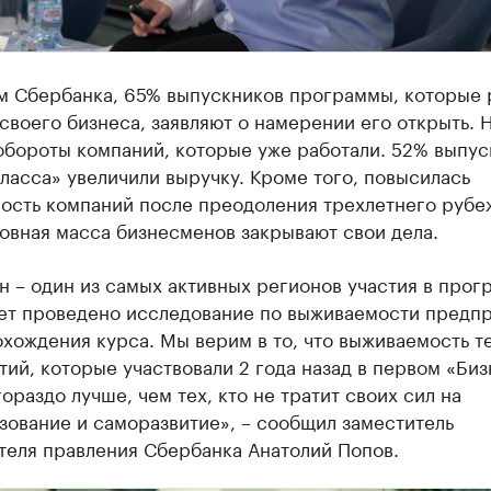
м Сбербанка, 65% выпускников программы, которые 
своего бизнеса, заявляют о намерении его открыть. 
обороты компаний, которые уже работали. 52% выпус
ласса» увеличили выручку. Кроме того, повысилась
ость компаний после преодоления трехлетнего рубе
овная масса бизнесменов закрывают свои дела.
н – один из самых активных регионов участия в прог
дет проведено исследование по выживаемости предп
хождения курса. Мы верим в то, что выживаемость т
ий, которые участвовали 2 года назад в первом «Биз
гораздо лучше, чем тех, кто не тратит своих сил на
зование и саморазвитие», – сообщил заместитель
теля правления Сбербанка Анатолий Попов.