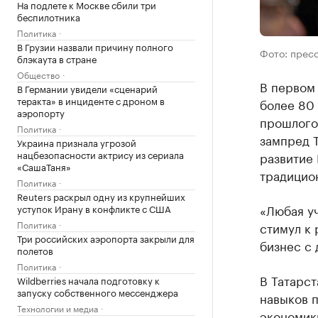
На подлете к Москве сбили три
беспилотника
Политика
В Грузии назвали причину полного
Фото: прес
блэкаута в стране
Общество
В первом 
В Германии увидели «сценарий
теракта» в инциденте с дроном в
более 80 
аэропорту
прошлого 
Политика
зампред 
Украина признала угрозой
нацбезопасности актрису из сериала
развитие
«СашаТаня»
традицио
Политика
Reuters раскрыл одну из крупнейших
«Любая уч
уступок Ирану в конфликте с США
Политика
стимул к 
Три российских аэропорта закрыли для
бизнес с 
полетов
Политика
В Татарс
Wildberries начала подготовку к
запуску собственного мессенджера
навыков 
Технологии и медиа
экономик