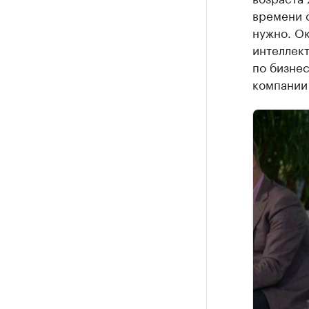
времени о
нужно. О
интеллект
по бизне
компании