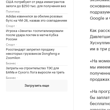
США потребуют от ряда иммигрантов
основанн
залоги до $250 тыс. для получения виз
подразуме
Политика
Adidas извинился за обилие розовых
Google и 
бутс на ЧМ-26, назвав это совпадением
Спорт
Как расс
Игрока «Зенита» госпитализировали
после удара локтем в матче Кубка
Давлетшин
России
Хуснуллин
Спорт
им в три 
Росстандарт запретил продажу
некоторых грузовиков Dongfeng и
Zoomlion
«На момен
Бизнес
мы имеем
Затраты на строительство ТЭС для
БАМа и Сухого Лога выросли на треть
полученны
Бизнес
продажах
Загрузить еще
«На прог
бы заплат
бесплатно
завести н