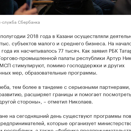
с-служба Сбербанка
полугодии 2018 года в Казани осуществляли деятель
тыс. субъектов малого и среднего бизнеса. На начал
года их насчитывалось 77 тысяч. Как заявил РБК Тата
Торгово-промышленной палаты республики Артур Ник
 МСП стимулируют, помимо господдержки и других
нных мер, образовательные программы.
еба, тем более в тандеме с серьезными партнерами,
развитию, расширяет границы и помогает посмотреть
другой стороны», – отметил Николаев.
тане на сегодняшний день существуют программы по
предпринимателей, которые организует министерств
и республики, а также «Фабрика предпринимательств