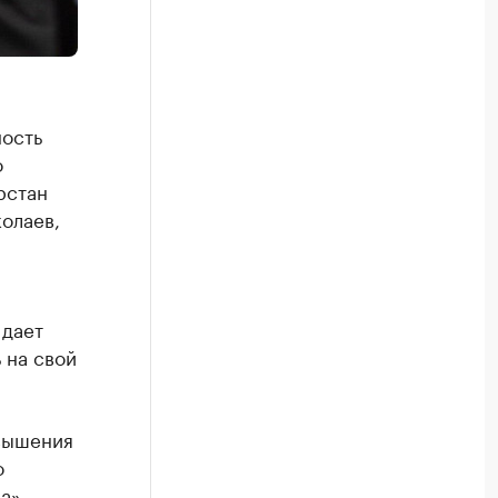
ность
о
рстан
олаев,
 дает
 на свой
вышения
о
а»,