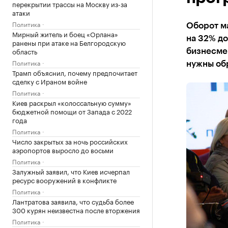
перекрытии трассы на Москву из-за
атаки
Политика
Оборот ма
Мирный житель и боец «Орлана»
на 32% до
ранены при атаке на Белгородскую
область
бизнесме
Политика
нужны об
Трамп объяснил, почему предпочитает
сделку с Ираном войне
Политика
Киев раскрыл «колоссальную сумму»
бюджетной помощи от Запада с 2022
года
Политика
Число закрытых за ночь российских
аэропортов выросло до восьми
Политика
Залужный заявил, что Киев исчерпал
ресурс вооружений в конфликте
Политика
Лантратова заявила, что судьба более
300 курян неизвестна после вторжения
Политика