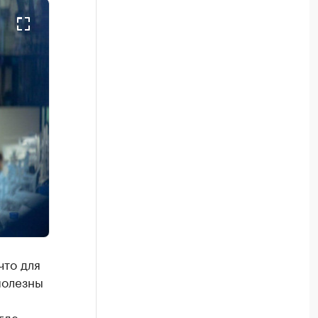
что для
полезны
где