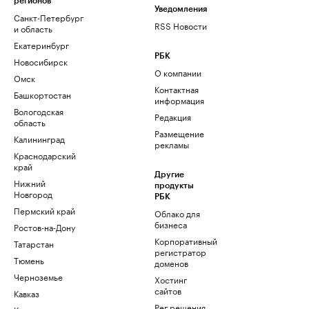
регионов
Уведомления
Санкт-Петербург
RSS Новости
и область
Екатеринбург
РБК
Новосибирск
О компании
Омск
Контактная
Башкортостан
информация
Вологодская
Редакция
область
Размещение
Калининград
рекламы
Краснодарский
край
Другие
Нижний
продукты
Новгород
РБК
Пермский край
Облако для
бизнеса
Ростов-на-Дону
Корпоративный
Татарстан
регистратор
Тюмень
доменов
Черноземье
Хостинг
сайтов
Кавказ
Рег.решения