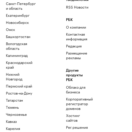
Санкт-Петербург
RSS Новости
и область
Екатеринбург
РБК
Новосибирск
О компании
Омск
Контактная
Башкортостан
информация
Вологодская
Редакция
область
Размещение
Калининград
рекламы
Краснодарский
край
Другие
Нижний
продукты
Новгород
РБК
Пермский край
Облако для
бизнеса
Ростов-на-Дону
Корпоративный
Татарстан
регистратор
Тюмень
доменов
Черноземье
Хостинг
сайтов
Кавказ
Рег.решения
Карелия