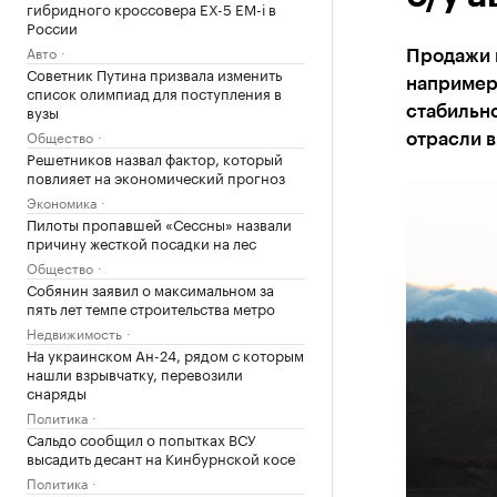
гибридного кроссовера EX-5 EM-i в
России
Авто
Продажи м
Советник Путина призвала изменить
например,
список олимпиад для поступления в
вузы
стабильно
Общество
отрасли в
Решетников назвал фактор, который
повлияет на экономический прогноз
Экономика
Пилоты пропавшей «Сессны» назвали
причину жесткой посадки на лес
Общество
Собянин заявил о максимальном за
пять лет темпе строительства метро
Недвижимость
На украинском Ан-24, рядом с которым
нашли взрывчатку, перевозили
снаряды
Политика
Сальдо сообщил о попытках ВСУ
высадить десант на Кинбурнской косе
Политика