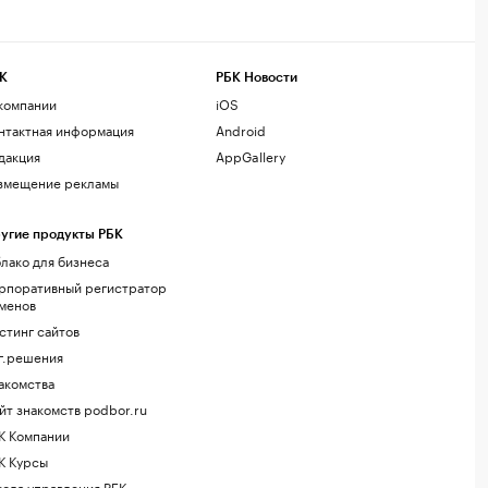
К
РБК Новости
компании
iOS
нтактная информация
Android
дакция
AppGallery
змещение рекламы
угие продукты РБК
лако для бизнеса
рпоративный регистратор
менов
стинг сайтов
г.решения
акомства
йт знакомств podbor.ru
К Компании
К Курсы
ола управления РБК