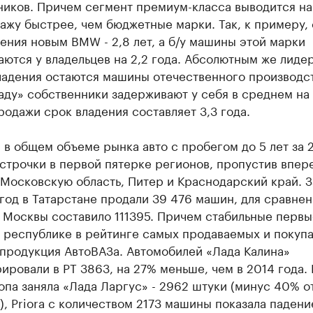
ников. Причем сегмент премиум-класса выводится на
ажу быстрее, чем бюджетные марки. Так, к примеру,
ения новым BMW - 2,8 лет, а б/у машины этой марки
ются у владельцев на 2,2 года. Абсолютным же лиде
ладения остаются машины отечественного производст
ду» собственники задерживают у себя в среднем на 5
родажи срок владения составляет 3,3 года.
 в общем объеме рынка авто с пробегом до 5 лет за 
строчки в первой пятерке регионов, пропустив впер
Московскую область, Питер и Краснодарский край. З
од в Татарстане продали 39 476 машин, для сравнен
 Москвы составило 111395. Причем стабильные первы
в республике в рейтинге самых продаваемых и покуп
 продукция АвтоВАЗа. Автомобилей «Лада Калина»
ировали в РТ 3863, на 27% меньше, чем в 2014 года.
опа заняла «Лада Ларгус» - 2962 штуки (минус 40% о
), Priora с количеством 2173 машины показала паден