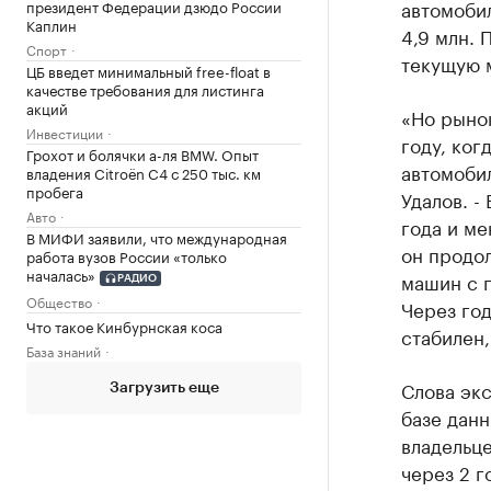
автомобил
президент Федерации дзюдо России
Каплин
4,9 млн. 
Спорт
текущую 
ЦБ введет минимальный free-float в
качестве требования для листинга
акций
«Но рыно
Инвестиции
году, ког
Грохот и болячки а-ля BMW. Опыт
автомобил
владения Citroёn C4 с 250 тыс. км
пробега
Удалов. -
Авто
года и ме
В МИФИ заявили, что международная
он продол
работа вузов России «только
началась»
машин с п
РАДИО
Общество
Через год
Что такое Кинбурнская коса
стабилен,
База знаний
Слова экс
Загрузить еще
базе данн
владельце
через 2 