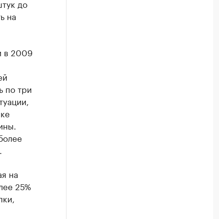
штук до
ь на
и в 2009
ей
ь по три
туации,
нке
ины.
более
.
ая на
олее 25%
пки,