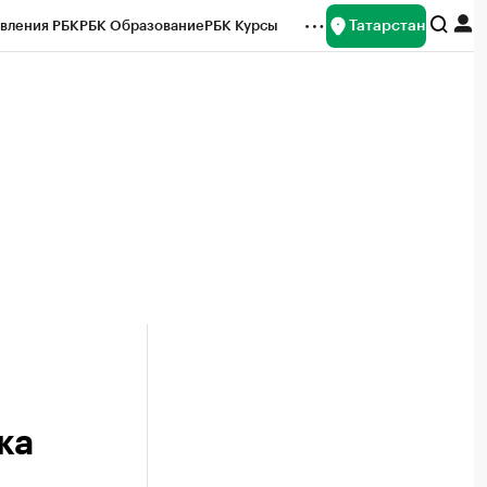
Татарстан
вления РБК
РБК Образование
РБК Курсы
рейтинги
Франшизы
Газета
ок наличной валюты
ка