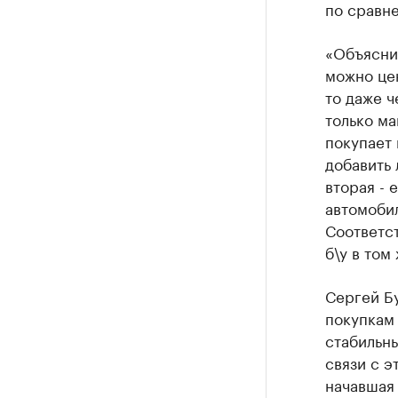
по сравн
«Объяснит
можно цен
то даже ч
только ма
покупает 
добавить 
вторая - 
автомобил
Соответс
б\у в том
Сергей Бу
покупкам 
стабильны
связи с э
начавшая 