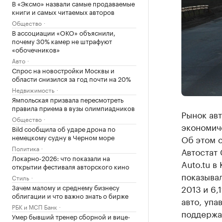
В «Эксмо» назвали самые продаваемые
книги и самых читаемых авторов
Общество
В ассоциации «ОКО» объяснили,
почему 30% камер не штрафуют
«обочечников»
Авто
Спрос на новостройки Москвы и
области снизился за год почти на 20%
Недвижимость
Ямпольская призвала пересмотреть
правила приема в вузы олимпиадников
Рынок ав
Общество
экономич
Bild сообщила об ударе дрона по
немецкому судну в Черном море
Об этом 
Политика
Автостат
Локарно-2026: что показали на
Auto.tu в
открытии фестиваля авторского кино
показывал
Стиль
Зачем малому и среднему бизнесу
2013 и 6,
облигации и что важно знать о бирже
авто, упа
РБК и МСП Банк
поддержа
Умер бывший тренер сборной и вице-