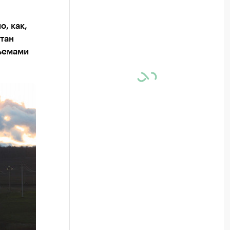
, как,
тан
бъемами