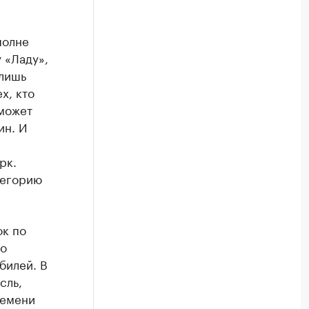
полне
 «Ладу»,
 лишь
х, кто
 может
ин. И
рк.
тегорию
ок по
но
билей. В
сль,
ремени