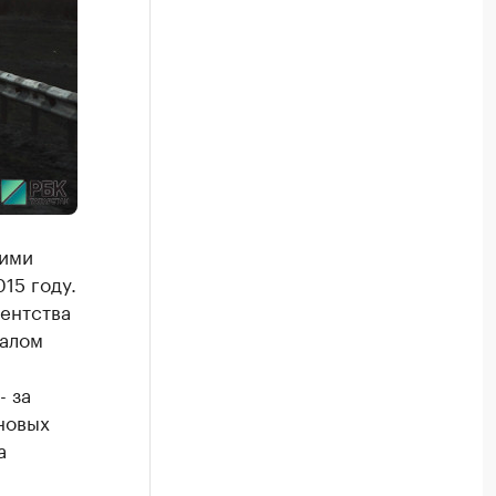
щими
15 году.
ентства
талом
- за
 новых
а