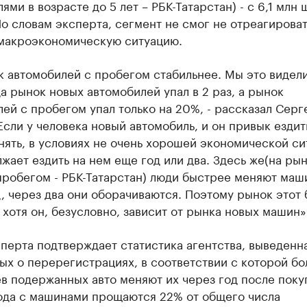
ями в возрасте до 5 лет – РБК-Татарстан) - с 6,1 млн 
По словам эксперта, сегмент не смог не отреагироват
макроэкономическую ситуацию.
к автомобилей с пробегом стабильнее. Мы это видел
да рынок новых автомобилей упал в 2 раз, а рынок
ей с пробегом упал только на 20%, - рассказал Серг
 Если у человека новый автомобиль, и он привык ездит
нять, в условиях не очень хорошей экономической си
жает ездить на нем еще год или два. Здесь
же
(на ры
робегом - РБК-
Татарстан
) люди быстрее меняют маш
, через два они оборачиваются. Поэтому рынок этот 
 хотя он, безусловно, зависит от рынка новых машин»
перта подтверждает статистика агентства, выведенн
ых о перерегистрациях, в соответствии с которой б
в подержанных авто меняют их через год после поку
года с машинами прощаются 22% от общего числа