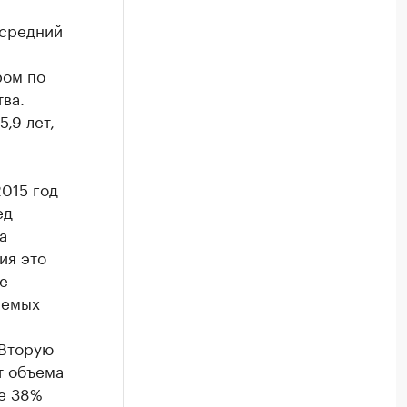
 средний
ром по
ва.
,9 лет,
2015 год
ед
а
ия это
е
аемых
 Вторую
т объема
ие 38%