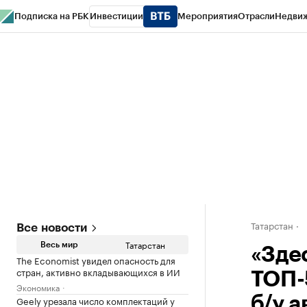
Подписка на РБК
Инвестиции
Мероприятия
Отрасли
Недви
РБК Life
Тренды
Визионеры
Национальные проекты
Город
Стиль
Кр
Спецпроекты СПб
Конференции СПб
Спецпроекты
Проверка конт
Татарстан
Все новости
Татарстан
Весь мир
«Зде
The Economist увидел опасность для
стран, активно вкладывающихся в ИИ
ТОП-
Экономика
Geely урезала число комплектаций у
б/у а