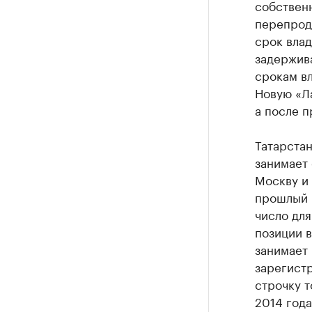
собствен
перепрод
срок влад
задержива
срокам в
Новую «Ла
а после п
Татарстан
занимает 
Москву и 
прошлый г
число для
позиции 
занимает
зарегистр
строчку т
2014 года