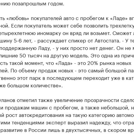
ению позапрошлым годом.
ь «любовь» покупателей авто с пробегом к «Ладе» в
ой. Если покупатель может себе позволить трехлетку
етырехлетнюю иномарку он вряд ли возьмет. Сможет
шину 5-6 лет, - рассуждает спикер от Автостата. - У те
поддержанную Ладу, - у них просто нет денег. Он не
лишние 50 тысяч на другую модель. Это одна из прич
есть такой момент, что «Лада» - это 20% рынка новых
ей. По объему продаж новых - это самый большой па
твенно этот парк в последующем переходит уже в ка
 же большом количестве».
ланов отметил также увеличение прозрачности сдел
и продажам машин с пробегом, а также небольшой, 
й рост автокредитования на такую категорию автомо
тими тенденциями эксперт выразил надежду, что отра
развитие в России лишь в двухтысячных, в скором в