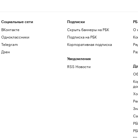
Социальные сети
Подписки
РБ
ВКонтакте
Скрыть баннеры на РБК
О 
Одноклассники
Подписка на РБК
Ко
Telegram
Корпоративная подписка
Ре
Дзен
Ра
Уведомления
RSS Новости
Др
Об
Ко
до
Хо
Ре
Зн
Са
РБ
РБ
Шк