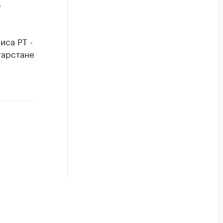
о
иса РТ -
тарстане