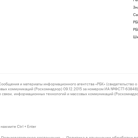
Зн
Са
РБ
РБ
Шк
ения и материалы информационного агентства «РБК» (свидетельство о 
овых коммуникаций (Роскомнадзор) 09.12.2015 за номером ИА №ФС77-63848) 
 связи, информационных технологий и массовых коммуникаций (Роскомнадз
нажмите Ctrl + Enter
Пользовательское соглашение
Политика в отношении обработки п
·