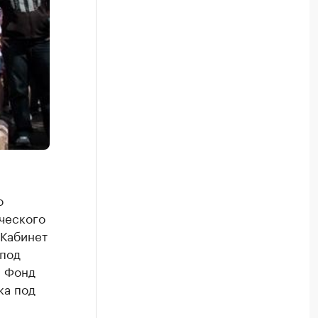
о
ического
 Кабинет
 под
, Фонд
ка под