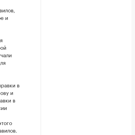
вилов,
е и
я
бой
учали
для
правки в
ову и
авки в
сии
этого
авилов.