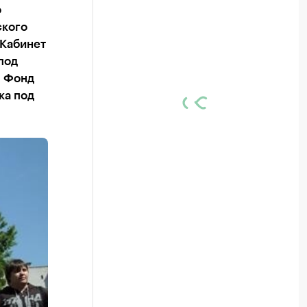
о
ского
 Кабинет
под
, Фонд
ка под