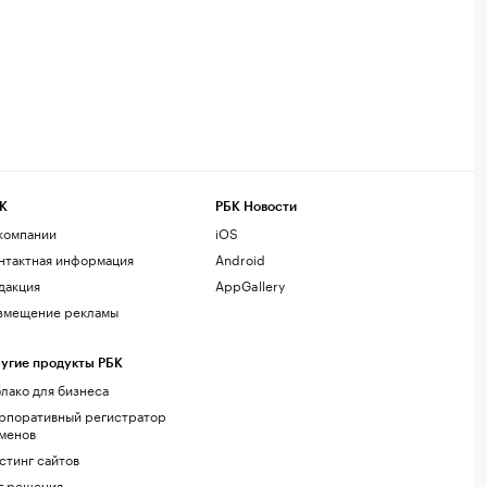
К
РБК Новости
компании
iOS
нтактная информация
Android
дакция
AppGallery
змещение рекламы
угие продукты РБК
лако для бизнеса
рпоративный регистратор
менов
стинг сайтов
г.решения