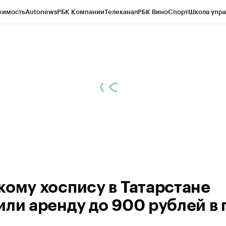
жимость
Autonews
РБК Компании
Телеканал
РБК Вино
Спорт
Школа упра
ипто
РБК Бизнес-среда
Дискуссионный клуб
Исследования
Кредитные 
рагентов
Политика
Экономика
Бизнес
Технологии и медиа
Финансы
Рын
кому хоспису в Татарстане
или аренду до 900 рублей в 