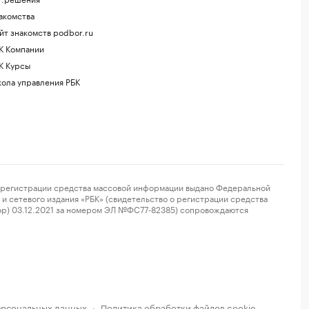
акомства
йт знакомств podbor.ru
К Компании
К Курсы
ола управления РБК
регистрации средства массовой информации выдано Федеральной
и сетевого издания «РБК» (свидетельство о регистрации средства
ор) 03.12.2021 за номером ЭЛ №ФС77-82385) сопровождаются
ерсональных данных
Политика обработки файлов cookie
·