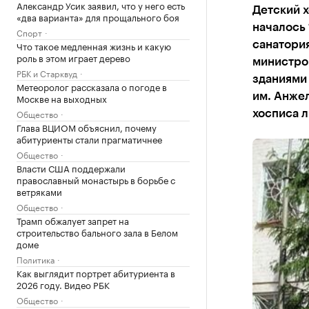
Александр Усик заявил, что у него есть
Детский х
«два варианта» для прощального боя
началось 
Спорт
Что такое медленная жизнь и какую
санатория
роль в этом играет дерево
министро
РБК и Старквуд
зданиями 
Метеоролог рассказала о погоде в
им. Анжел
Москве на выходных
Общество
хосписа л
Глава ВЦИОМ объяснил, почему
абитуриенты стали прагматичнее
Общество
Власти США поддержали
православный монастырь в борьбе с
ветряками
Общество
Трамп обжалует запрет на
строительство бального зала в Белом
доме
Политика
Как выглядит портрет абитуриента в
2026 году. Видео РБК
Общество