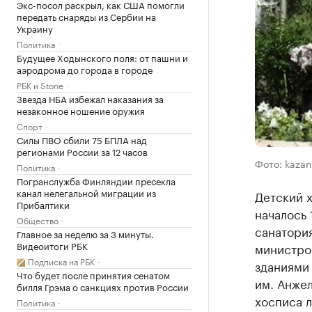
Экс-посол раскрыл, как США помогли
передать снаряды из Сербии на
Украину
Политика
Будущее Ходынского поля: от пашни и
аэродрома до города в городе
РБК и Stone
Звезда НБА избежал наказания за
незаконное ношение оружия
Спорт
Силы ПВО сбили 75 БПЛА над
регионами России за 12 часов
Фото: kazanf
Политика
Погранслужба Финляндии пресекла
канал нелегальной миграции из
Детский х
Прибалтики
началось 
Общество
санатория
Главное за неделю за 3 минуты.
Видеоитоги РБК
министро
Подписка на РБК
зданиями 
Что будет после принятия сенатом
им. Анжел
билля Грэма о санкциях против России
хосписа л
Политика