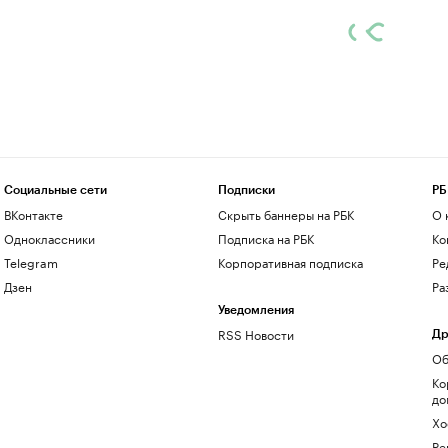
Социальные сети
Подписки
РБ
ВКонтакте
Скрыть баннеры на РБК
О 
Одноклассники
Подписка на РБК
Ко
Telegram
Корпоративная подписка
Ре
Дзен
Ра
Уведомления
RSS Новости
Др
Об
Ко
до
Хо
Ре