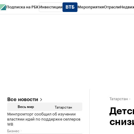
Подписка на РБК
Инвестиции
Мероприятия
Отрасли
Недви
РБК Life
Тренды
Визионеры
Национальные проекты
Город
Стиль
Кр
Спецпроекты СПб
Конференции СПб
Спецпроекты
Проверка конт
Татарстан
Все новости
Татарстан
Весь мир
Детс
Минпромторг сообщил об изучении
властями идей по поддержке селлеров
сниз
WB
Бизнес