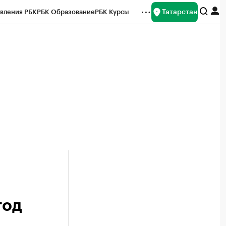
Татарстан
вления РБК
РБК Образование
РБК Курсы
рейтинги
Франшизы
Газета
ок наличной валюты
год