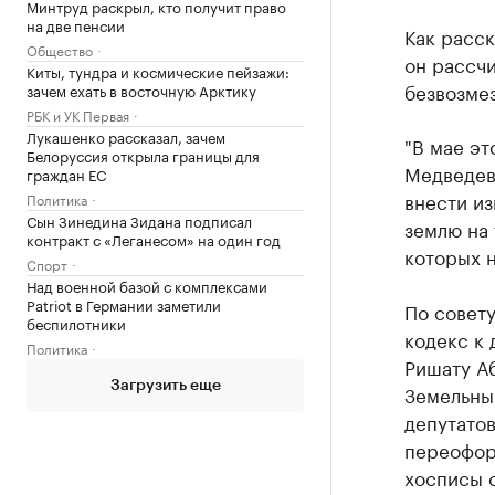
Минтруд раскрыл, кто получит право
на две пенсии
Как расск
Общество
он рассч
Киты, тундра и космические пейзажи:
безвозмез
зачем ехать в восточную Арктику
РБК и УК Первая
Лукашенко рассказал, зачем
"В мае эт
Белоруссия открыла границы для
Медведева
граждан ЕС
внести и
Политика
Сын Зинедина Зидана подписал
землю на 
контракт с «Леганесом» на один год
которых н
Спорт
Над военной базой с комплексами
Patriot в Германии заметили
По совету
беспилотники
кодекс к 
Политика
Ришату Аб
Загрузить еще
Земельны
депутатов
переоформ
хосписы с