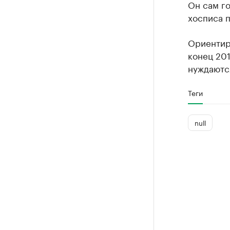
Он сам го
хосписа п
Ориентиро
конец 201
нуждаются
Теги
null