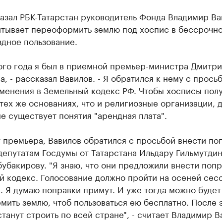
азал РБК-Татарстан руководитель Фонда Владимир Ва
итывает переоформить землю под хоспис в бессрочно
дное пользование.
ого года я был в приемной премьер-министра Дмитри
, - рассказал Вавилов. - Я обратился к нему с прось
зменения в Земельный кодекс РФ. Чтобы хосписы пол
тех же основаниях, что и религиозные организации, 
е существует понятия "арендная плата".
 премьера, Вавилов обратился с просьбой внести по
депутатам Госдумы от Татарстана Ильдару Гильмутдин
убакирову. "Я знаю, что они предложили внести попр
й кодекс. Голосование должно пройти на осеней сес
. Я думаю поправки примут. И уже тогда можно будет
ить землю, чтоб пользоваться ею бесплатно. После 
танут строить по всей стране", - считает Владимир В