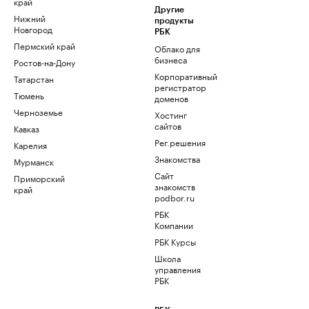
край
Другие
Нижний
продукты
Новгород
РБК
Пермский край
Облако для
бизнеса
Ростов-на-Дону
Корпоративный
Татарстан
регистратор
Тюмень
доменов
Черноземье
Хостинг
сайтов
Кавказ
Рег.решения
Карелия
Знакомства
Мурманск
Сайт
Приморский
знакомств
край
podbor.ru
РБК
Компании
РБК Курсы
Школа
управления
РБК