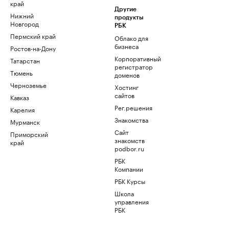
край
Другие
Нижний
продукты
Новгород
РБК
Пермский край
Облако для
бизнеса
Ростов-на-Дону
Корпоративный
Татарстан
регистратор
Тюмень
доменов
Черноземье
Хостинг
сайтов
Кавказ
Рег.решения
Карелия
Знакомства
Мурманск
Сайт
Приморский
знакомств
край
podbor.ru
РБК
Компании
РБК Курсы
Школа
управления
РБК