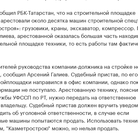
общил РБК-Татарстан, что на строительной площадке
 арестовали около десятка машин строительной спец
строя»: грузовики, краны, экскаватор, компрессор. 
лиева, арестованной оказалась большая часть наход
ельной площадке техники, то есть работы там фактич
ителей руководства компании-должника на стройке н
, сообщил Арсений Галиев. Судебный пристав, по его
ойплощадки направился в офис компании, однако пок
рмации не поступало. Арестованную технику, поясни
ужбы УФССП по РТ, нужно передать на ответственное
владельцу. Судебный пристав должен вручить уведом
ить об уголовной ответственности, в случае если
ые машины попытаются продать. Использовать техник
м, "Казметрострою" можно, но нельзя продать.