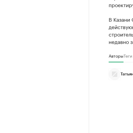
проектиру
В Казани 
действующ
строитель
недавно 
Авторы
Теги
Татья