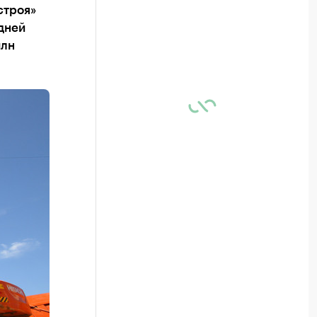
строя»
 дней
млн