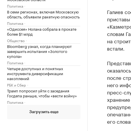
Политика
Галиев со
В семи регионах, включая Московскую
область, объявили ракетную опасность
приставы
Политика
«Казметро
«Одиссея» Нолана собрала в прокате
словам Га
более $1 млрд
на строит
Общество
Bloomberg узнал, когда планируют
встали.
завершить испытания «Золотого
купола»
Представ
Политика
Четыре доступных и понятных
оказалось
инструмента диверсификации
после стр
накоплений
него инфо
РБК и Сбер
Трамп попросил уйти с заседания
пресс-сл
Госдепа раньше, чтобы «вести войну»
хранение 
Политика
предупред
Загрузить еще
опечатанн
его слова