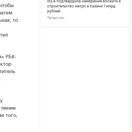
IKEA подтвердила намерение вложить в
 чтобы
строительство метро в Казани 1 млрд
рублей
затем
Татарстан
ная, то
тил
» РБК-
ектор
титель
у
.
у
 линии
е того,