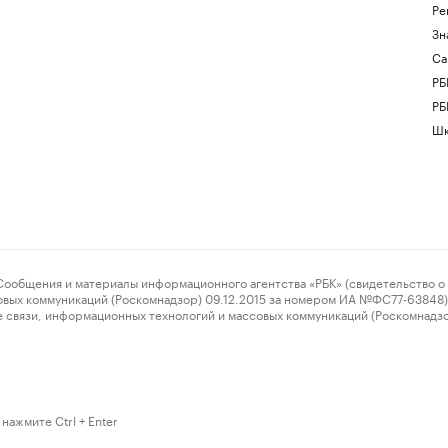
Ре
Зн
Са
РБ
РБ
Шк
ения и материалы информационного агентства «РБК» (свидетельство о 
овых коммуникаций (Роскомнадзор) 09.12.2015 за номером ИА №ФС77-63848) 
 связи, информационных технологий и массовых коммуникаций (Роскомнадз
нажмите Ctrl + Enter