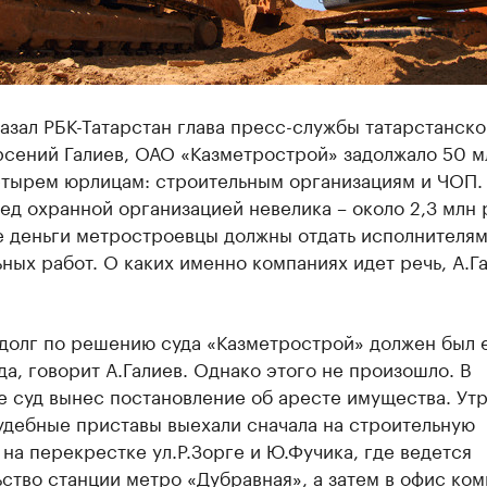
азал РБК-Татарстан глава пресс-службы татарстанско
сений Галиев, ОАО «Казметрострой» задолжало 50 м
етырем юрлицам: строительным организациям и ЧОП.
ед охранной организацией невелика – около 2,3 млн 
е деньги метростроевцы должны отдать исполнителя
ных работ. О каких именно компаниях идет речь, А.Г
 долг по решению суда «Казметрострой» должен был 
да, говорит А.Галиев. Однако этого не произошло. В
е суд вынес постановление об аресте имущества. Ут
удебные приставы выехали сначала на строительную
на перекрестке ул.Р.Зорге и Ю.Фучика, где ведется
ство станции метро «Дубравная», а затем в офис ком