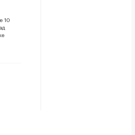
е 10
ад
же