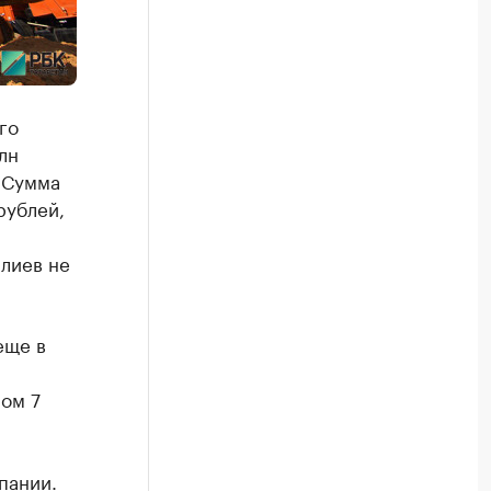
го
лн
 Сумма
рублей,
м
алиев не
еще в
ром 7
пании.