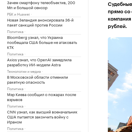
Зачем смартфону телеобъектив, 200
Судебные
Мп и большой сенсор
прямо со 
РБК и Huawei
Новая Зеландия анонсировала 36-й
компания 
пакет санкций против России
рублей.
Политика
Bloomberg узнал, что Украина
пообещала США больше не атаковать
КТК
Политика
Axios узнал, что OpenAI замедлила
разработку ИИ-модели Astra
Технологии и медиа
В Московской области отменили
ракетную опасность
Политика
Мэр Киева сообщил о пожарах после
взрывов
Политика
CNN узнал, как высший военачальник
США пытается закончить войну с
Ираном
Политика