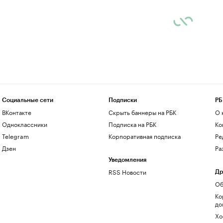
Социальные сети
Подписки
РБ
ВКонтакте
Скрыть баннеры на РБК
О 
Одноклассники
Подписка на РБК
Ко
Telegram
Корпоративная подписка
Ре
Дзен
Ра
Уведомления
RSS Новости
Др
Об
Ко
до
Хо