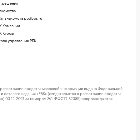
г.решения
акомства
йт знакомств podbor.ru
К Компании
К Курсы
ола управления РБК
регистрации средства массовой информации выдано Федеральной
и сетевого издания «РБК» (свидетельство о регистрации средства
ор) 03.12.2021 за номером ЭЛ №ФС77-82385) сопровождаются