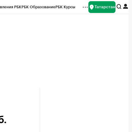
Татарстан
вления РБК
РБК Образование
РБК Курсы
рейтинги
Франшизы
Газета
ок наличной валюты
б.