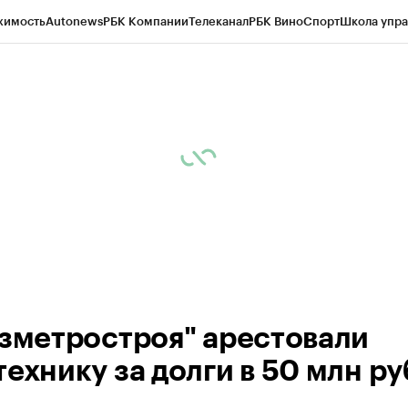
жимость
Autonews
РБК Компании
Телеканал
РБК Вино
Спорт
Школа упра
ипто
РБК Бизнес-среда
Дискуссионный клуб
Исследования
Кредитные 
рагентов
Политика
Экономика
Бизнес
Технологии и медиа
Финансы
Рын
азметростроя" арестовали
ехнику за долги в 50 млн ру