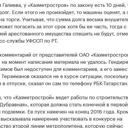
 Галиева, у «Казметростроя» по закону есть 10 дней,
долг. Если этого не произойдет, то машины оценят, а 
на торги. Учитывая, что сумма долга весьма внушитель
ожет погасить за этот срок хотя бы ее часть, тогда с
ей арестованного имущества спешить не будут, отме
есс-службы УФССП по РТ.
 комментарий от представителей ОАО «Казметростроя
 на момент написания материала не удалось. Гендир
имов был недоступен для комментариев, а его замес
Терзиманов оказался не в курсе ситуации, поскольк
 в отпуске, сказал он сам по телефону РБК-Татарстан
 что «Казметрострой» ведет работы по строительств
Дубравная», которая должна стать конечной в первой
 подземки. Ее пуск намечен на конец 2016 года. Кром
высказывала намерение участвовать в конкурсе на
ство второй линии метрополитена, которую сейчас