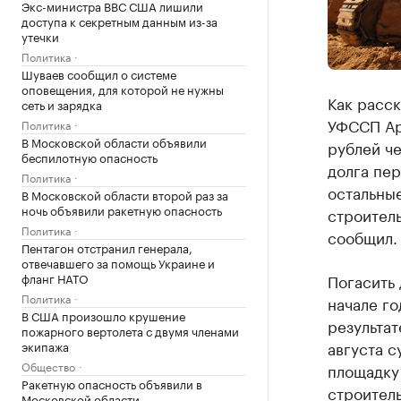
Экс-министра ВВС США лишили
доступа к секретным данным из-за
утечки
Политика
Шуваев сообщил о системе
оповещения, для которой не нужны
Как расск
сеть и зарядка
УФССП Ар
Политика
В Московской области объявили
рублей ч
беспилотную опасность
долга пер
Политика
остальны
В Московской области второй раз за
ночь объявили ракетную опасность
строитель
Политика
сообщил.
Пентагон отстранил генерала,
отвечавшего за помощь Украине и
фланг НАТО
Погасить
Политика
начале го
В США произошло крушение
результат
пожарного вертолета с двумя членами
августа с
экипажа
Общество
площадку 
Ракетную опасность объявили в
строитель
Московской области