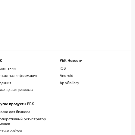
К
РБК Новости
компании
iOS
нтактная информация
Android
дакция
AppGallery
змещение рекламы
угие продукты РБК
лако для бизнеса
рпоративный регистратор
менов
стинг сайтов