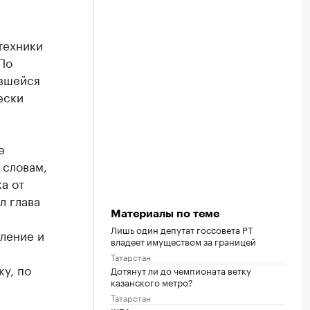
техники
По
ившейся
ески
е
 словам,
а от
л глава
Материалы по теме
Лишь один депутат госсовета РТ
ление и
владеет имуществом за границей
Татарстан
у, по
Дотянут ли до чемпионата ветку
казанского метро?
Татарстан