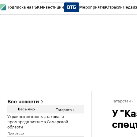
Подписка на РБК
Инвестиции
Мероприятия
Отрасли
Недви
РБК Life
Тренды
Визионеры
Национальные проекты
Город
Стиль
Кр
Спецпроекты СПб
Конференции СПб
Спецпроекты
Проверка конт
Татарстан
Все новости
Татарстан
Весь мир
У "К
Украинские дроны атаковали
промпредприятие в Самарской
спецт
области
Политика