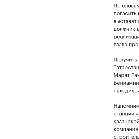
По словам
погасить 
выставят 
должник м
реализаци
глава пр
Получить
Татарстан
Марат Рах
Вениамин 
находился
Напомним,
станции «
казанской
компания 
строитель