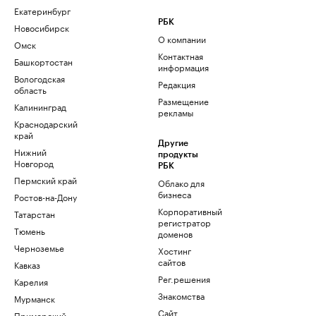
Екатеринбург
РБК
Новосибирск
О компании
Омск
Контактная
Башкортостан
информация
Вологодская
Редакция
область
Размещение
Калининград
рекламы
Краснодарский
край
Другие
Нижний
продукты
Новгород
РБК
Пермский край
Облако для
бизнеса
Ростов-на-Дону
Корпоративный
Татарстан
регистратор
Тюмень
доменов
Черноземье
Хостинг
сайтов
Кавказ
Рег.решения
Карелия
Знакомства
Мурманск
Сайт
Приморский