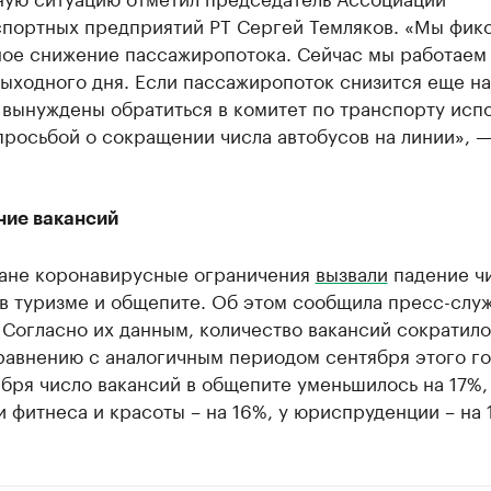
спортных предприятий РТ Сергей Темляков. «Мы фик
ное снижение пассажиропотока. Сейчас мы работаем
ыходного дня. Если пассажиропоток снизится еще на
 вынуждены обратиться в комитет по транспорту исп
просьбой о сокращении числа автобусов на линии», —
ие вакансий
тане коронавирусные ограничения
вызвали
падение ч
в туризме и общепите. Об этом сообщила пресс-служ
 Согласно их данным, количество вакансий сократило
равнению с аналогичным периодом сентября этого го
ября число вакансий в общепите уменьшилось на 17%,
 фитнеса и красоты – на 16%, у юриспруденции – на 