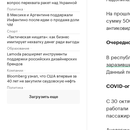
вопрос перехвата ракет над Украиной
Политика
На прошл
В Мексике и Аргентине поддержали
Инфантино после идеи о продаже доли
сумму 500
ЧМ
антикови
Спорт
«Тактическая нищета»: как бизнес
имитирует нехватку денег ради выгоды
Очередно
Образование
Lamoda расширяет инструменты
В республ
поддержки российских дизайнерских
заразивш
брендов
Компании
Данный п
Bloomberg узнал, что США впервые за
40 лет не закупили саудовскую нефть
COVID-ог
Политика
Загрузить еще
С 30 октя
работали 
пассажир
Аналогич