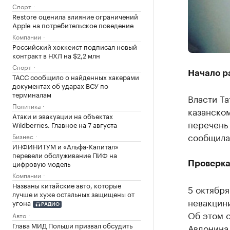
Спорт
Restore оценила влияние ограничений
Apple на потребительское поведение
Компании
Российский хоккеист подписал новый
контракт в НХЛ на $2,2 млн
Спорт
Начало р
ТАСС сообщило о найденных хакерами
документах об ударах ВСУ по
терминалам
Власти Та
Политика
казанском
Атаки и эвакуации на объектах
перечень
Wildberries. Главное на 7 августа
сообщила
Бизнес
ИНФИНИТУМ и «Альфа-Капитал»
перевели обслуживание ПИФ на
цифровую модель
Проверка
Компании
Названы китайские авто, которые
5 октября
лучше и хуже остальных защищены от
невакцин
угона
РАДИО
Об этом 
Авто
Глава МИД Польши призвал обсудить
Авдонина