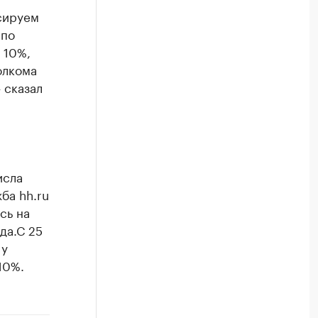
сируем
 по
 10%,
олкома
 сказал
исла
ба hh.ru
сь на
да.С 25
 у
10%.