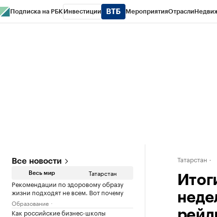
Подписка на РБК
Инвестиции
Мероприятия
Отрасли
Недви
РБК Life
Тренды
Визионеры
Национальные проекты
Город
Стиль
Кр
Спецпроекты СПб
Конференции СПб
Спецпроекты
Проверка конт
Татарстан
Все новости
Татарстан
Весь мир
Итог
Рекомендации по здоровому образу
жизни подходят не всем. Вот почему
неде
Образование
Как российские бизнес-школы
рейд