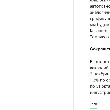
автотран
аналогич
графику в
мы будем
Казани с 
Темляков.
Сокращен
В Татарс
вакансий 
2 ноября.
1,3% по с
по 31 окт
индустрии
Теги