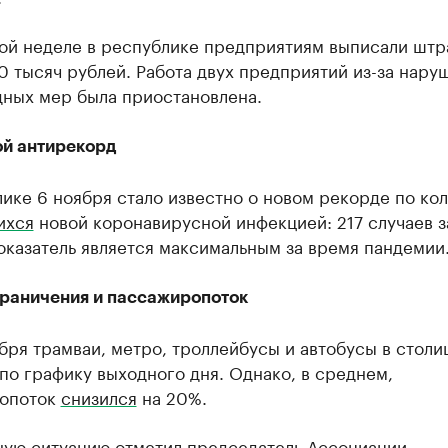
ой неделе в республике предприятиям выписали штр
 тысяч рублей. Работа двух предприятий из-за нару
дных мер была приостановлена.
й антирекорд
ике 6 ноября стало известно о новом рекорде по ко
ихся
новой коронавирусной инфекцией: 217 случаев за
оказатель является максимальным за время пандемии
раничения и пассажиропоток
бря трамваи, метро, троллейбусы и автобусы в столи
по графику выходного дня. Однако, в среднем,
опоток
снизился
на 20%.
ную ситуацию отметил председатель Ассоциации