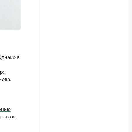
днако в
ря
мова.
ению
дников.