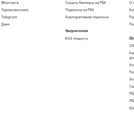
ВКонтакте
Скрыть баннеры на РБК
О 
Одноклассники
Подписка на РБК
Ко
Telegram
Корпоративная подписка
Ре
Дзен
Ра
Уведомления
RSS Новости
Др
Об
Ко
до
Хо
Ре
Зн
Са
РБ
РБ
Шк