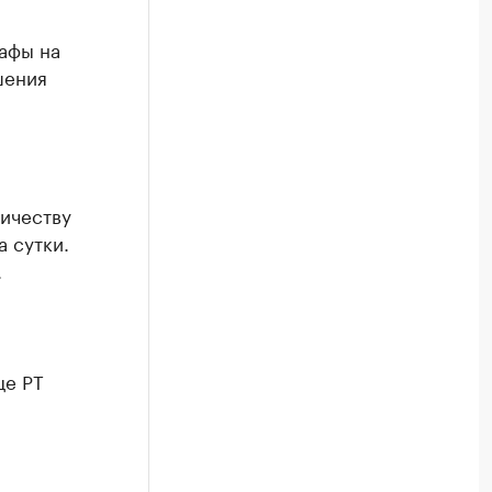
афы на
шения
личеству
 сутки.
.
це РТ