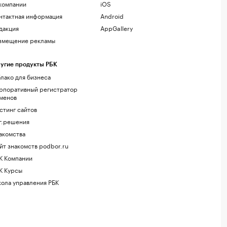
компании
iOS
нтактная информация
Android
дакция
AppGallery
змещение рекламы
угие продукты РБК
лако для бизнеса
рпоративный регистратор
менов
стинг сайтов
г.решения
акомства
йт знакомств podbor.ru
К Компании
К Курсы
ола управления РБК