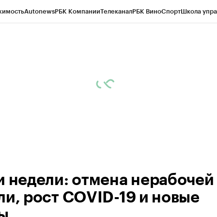
жимость
Autonews
РБК Компании
Телеканал
РБК Вино
Спорт
Школа упра
ипто
РБК Бизнес-среда
Дискуссионный клуб
Исследования
Кредитные 
рагентов
Политика
Экономика
Бизнес
Технологии и медиа
Финансы
Рын
и недели: отмена нерабочей
ли, рост COVID-19 и новые
ы