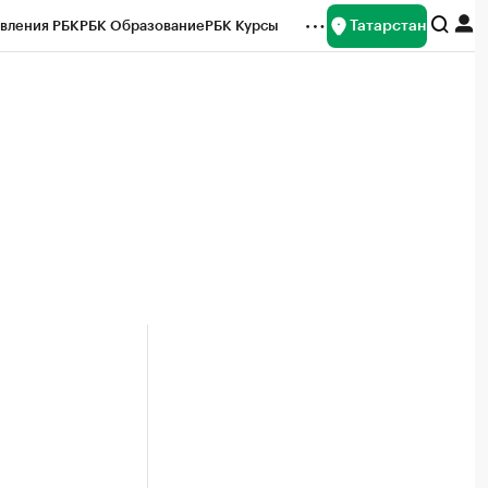
Татарстан
вления РБК
РБК Образование
РБК Курсы
рейтинги
Франшизы
Газета
ок наличной валюты