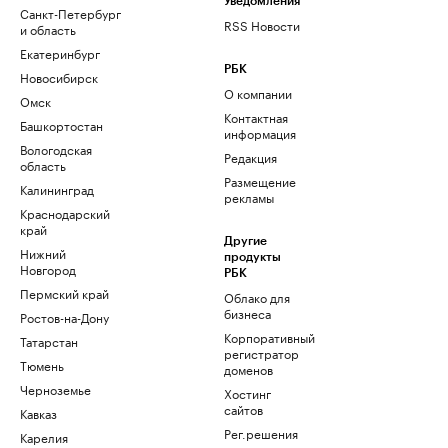
Уведомления
Санкт-Петербург
RSS Новости
и область
Екатеринбург
РБК
Новосибирск
О компании
Омск
Контактная
Башкортостан
информация
Вологодская
Редакция
область
Размещение
Калининград
рекламы
Краснодарский
край
Другие
Нижний
продукты
Новгород
РБК
Пермский край
Облако для
бизнеса
Ростов-на-Дону
Корпоративный
Татарстан
регистратор
Тюмень
доменов
Черноземье
Хостинг
сайтов
Кавказ
Рег.решения
Карелия