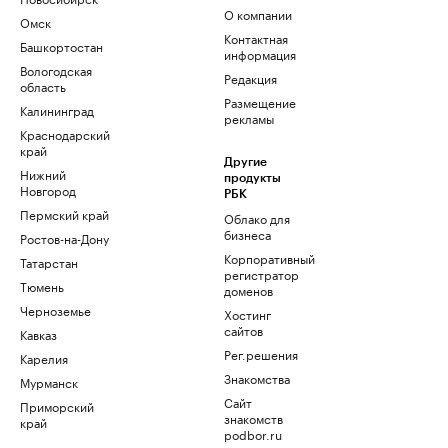
О компании
Омск
Контактная
Башкортостан
информация
Вологодская
Редакция
область
Размещение
Калининград
рекламы
Краснодарский
край
Другие
Нижний
продукты
Новгород
РБК
Пермский край
Облако для
бизнеса
Ростов-на-Дону
Корпоративный
Татарстан
регистратор
Тюмень
доменов
Черноземье
Хостинг
сайтов
Кавказ
Рег.решения
Карелия
Знакомства
Мурманск
Сайт
Приморский
знакомств
край
podbor.ru