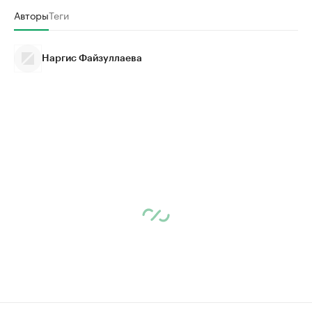
Авторы
Теги
Наргис Файзуллаева