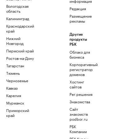
информация
Вологодская
Редакция
область
Размещение
Калининград
рекламы
Краснодарский
край
Другие
Нижний
продукты
Новгород
РБК
Пермский край
Облако для
бизнеса
Ростов-на-Дону
Корпоративный
Татарстан
регистратор
Тюмень
доменов
Черноземье
Хостинг
сайтов
Кавказ
Рег.решения
Карелия
Знакомства
Мурманск
Сайт
Приморский
знакомств
край
podbor.ru
РБК
Компании
РБК Курсы