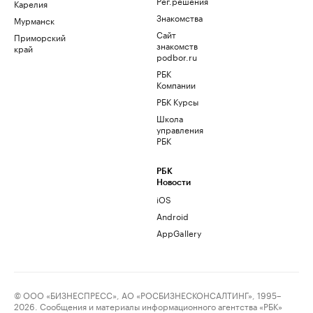
Рег.решения
Карелия
Знакомства
Мурманск
Сайт
Приморский
знакомств
край
podbor.ru
РБК
Компании
РБК Курсы
Школа
управления
РБК
РБК
Новости
iOS
Android
AppGallery
© ООО «БИЗНЕСПРЕСС», АО «РОСБИЗНЕСКОНСАЛТИНГ», 1995–
2026. Сообщения и материалы информационного агентства «РБК»