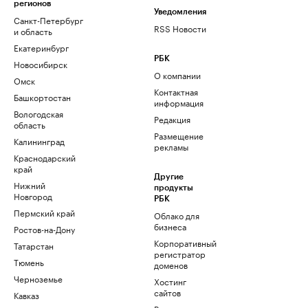
регионов
Уведомления
Санкт-Петербург
RSS Новости
и область
Екатеринбург
РБК
Новосибирск
О компании
Омск
Контактная
Башкортостан
информация
Вологодская
Редакция
область
Размещение
Калининград
рекламы
Краснодарский
край
Другие
Нижний
продукты
Новгород
РБК
Пермский край
Облако для
бизнеса
Ростов-на-Дону
Корпоративный
Татарстан
регистратор
Тюмень
доменов
Черноземье
Хостинг
сайтов
Кавказ