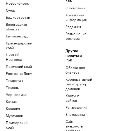
РБК
Новосибирск
О компании
Омск
Контактная
Башкортостан
информация
Вологодская
Редакция
область
Размещение
Калининград
рекламы
Краснодарский
край
Другие
Нижний
продукты
Новгород
РБК
Пермский край
Облако для
бизнеса
Ростов-на-Дону
Корпоративный
Татарстан
регистратор
Тюмень
доменов
Черноземье
Хостинг
сайтов
Кавказ
Рег.решения
Карелия
Знакомства
Мурманск
Сайт
Приморский
знакомств
край
podbor.ru