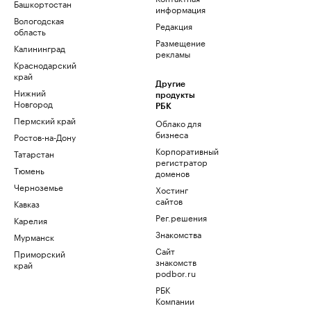
Башкортостан
информация
Вологодская
Редакция
область
Размещение
Калининград
рекламы
Краснодарский
край
Другие
Нижний
продукты
Новгород
РБК
Пермский край
Облако для
бизнеса
Ростов-на-Дону
Корпоративный
Татарстан
регистратор
Тюмень
доменов
Черноземье
Хостинг
сайтов
Кавказ
Рег.решения
Карелия
Знакомства
Мурманск
Сайт
Приморский
знакомств
край
podbor.ru
РБК
Компании