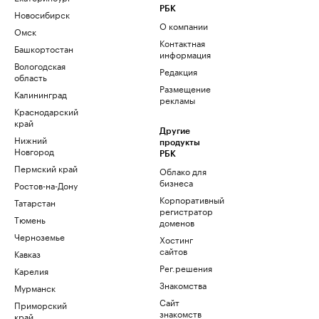
РБК
Новосибирск
О компании
Омск
Контактная
Башкортостан
информация
Вологодская
Редакция
область
Размещение
Калининград
рекламы
Краснодарский
край
Другие
Нижний
продукты
Новгород
РБК
Пермский край
Облако для
бизнеса
Ростов-на-Дону
Корпоративный
Татарстан
регистратор
Тюмень
доменов
Черноземье
Хостинг
сайтов
Кавказ
Рег.решения
Карелия
Знакомства
Мурманск
Сайт
Приморский
знакомств
край