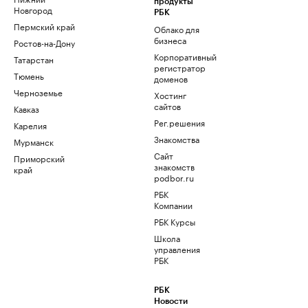
продукты
Новгород
РБК
Пермский край
Облако для
бизнеса
Ростов-на-Дону
Корпоративный
Татарстан
регистратор
Тюмень
доменов
Черноземье
Хостинг
сайтов
Кавказ
Рег.решения
Карелия
Знакомства
Мурманск
Сайт
Приморский
знакомств
край
podbor.ru
РБК
Компании
РБК Курсы
Школа
управления
РБК
РБК
Новости