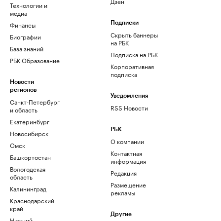
Дзен
Технологии и
медиа
Финансы
Подписки
Скрыть баннеры
Биографии
на РБК
База знаний
Подписка на РБК
РБК Образование
Корпоративная
подписка
Новости
регионов
Уведомления
Санкт-Петербург
RSS Новости
и область
Екатеринбург
РБК
Новосибирск
О компании
Омск
Контактная
Башкортостан
информация
Вологодская
Редакция
область
Размещение
Калининград
рекламы
Краснодарский
край
Другие
Нижний