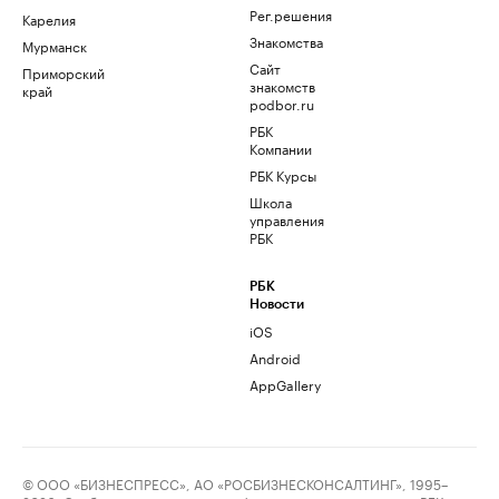
Рег.решения
Карелия
Знакомства
Мурманск
Сайт
Приморский
знакомств
край
podbor.ru
РБК
Компании
РБК Курсы
Школа
управления
РБК
РБК
Новости
iOS
Android
AppGallery
© ООО «БИЗНЕСПРЕСС», АО «РОСБИЗНЕСКОНСАЛТИНГ», 1995–