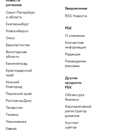
Новости
регионов
Уведомления
Санкт-Петербург
RSS Новости
и область
Екатеринбург
РБК
Новосибирск
О компании
Омск
Контактная
Башкортостан
информация
Вологодская
Редакция
область
Размещение
Калининград
рекламы
Краснодарский
край
Другие
Нижний
продукты
Новгород
РБК
Пермский край
Облако для
бизнеса
Ростов-на-Дону
Корпоративный
Татарстан
регистратор
Тюмень
доменов
Черноземье
Хостинг
сайтов
Кавказ