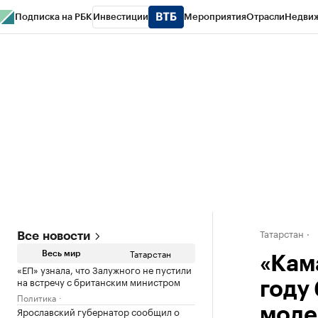
Подписка на РБК
Инвестиции
Мероприятия
Отрасли
Недви
РБК Life
Тренды
Визионеры
Национальные проекты
Город
Стиль
Кр
Спецпроекты СПб
Конференции СПб
Спецпроекты
Проверка конт
Татарстан
Все новости
Татарстан
Весь мир
«Кам
«ЕП» узнала, что Залужного не пустили
на встречу с британским министром
году 
Политика
Ярославский губернатор сообщил о
моде