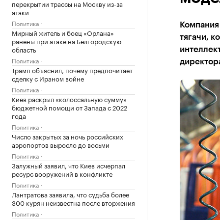
перекрытии трассы на Москву из-за
атаки
Политика
Компания
Мирный житель и боец «Орлана»
тягачи, к
ранены при атаке на Белгородскую
область
интеллект
Политика
директор
Трамп объяснил, почему предпочитает
сделку с Ираном войне
Политика
Киев раскрыл «колоссальную сумму»
бюджетной помощи от Запада с 2022
года
Политика
Число закрытых за ночь российских
аэропортов выросло до восьми
Политика
Залужный заявил, что Киев исчерпал
ресурс вооружений в конфликте
Политика
Лантратова заявила, что судьба более
300 курян неизвестна после вторжения
Политика