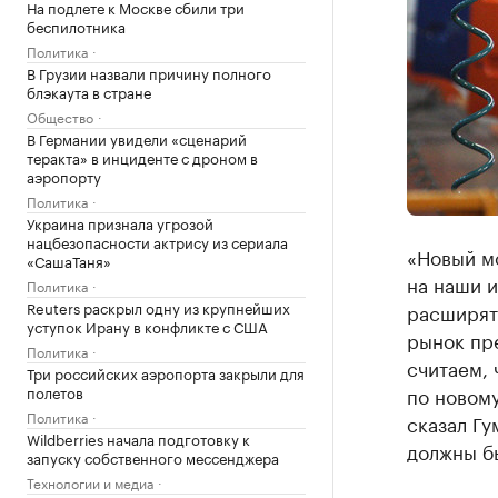
На подлете к Москве сбили три
беспилотника
Политика
В Грузии назвали причину полного
блэкаута в стране
Общество
В Германии увидели «сценарий
теракта» в инциденте с дроном в
аэропорту
Политика
Украина признала угрозой
нацбезопасности актрису из сериала
«Новый м
«СашаТаня»
на наши 
Политика
Reuters раскрыл одну из крупнейших
расширять
уступок Ирану в конфликте с США
рынок пр
Политика
считаем, 
Три российских аэропорта закрыли для
полетов
по новому
Политика
сказал Гу
Wildberries начала подготовку к
должны бы
запуску собственного мессенджера
Технологии и медиа