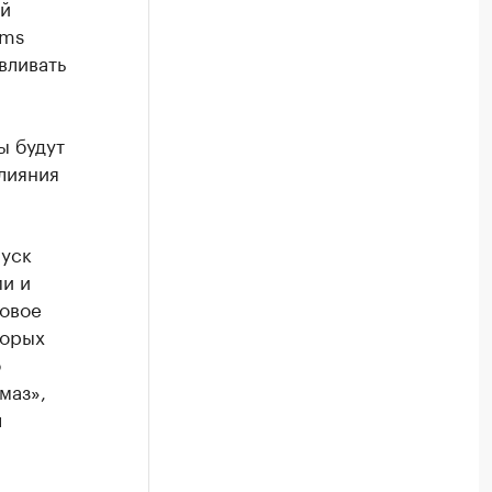
ей
ems
вливать
ы будут
лияния
пуск
и и
новое
торых
о
маз»,
л