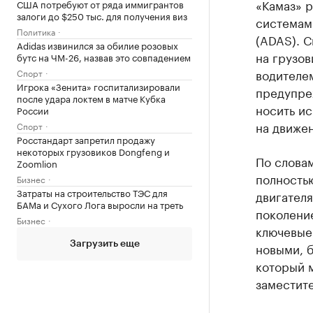
«Камаз» р
США потребуют от ряда иммигрантов
залоги до $250 тыс. для получения виз
системам
Политика
(ADAS). С
Adidas извинился за обилие розовых
на грузов
бутс на ЧМ-26, назвав это совпадением
водителе
Спорт
Игрока «Зенита» госпитализировали
предупреж
после удара локтем в матче Кубка
носить и
России
на движе
Спорт
Росстандарт запретил продажу
некоторых грузовиков Dongfeng и
По словам
Zoomlion
полность
Бизнес
Затраты на строительство ТЭС для
двигателя
БАМа и Сухого Лога выросли на треть
поколени
Бизнес
ключевые 
Загрузить еще
новыми, 
который м
заместите