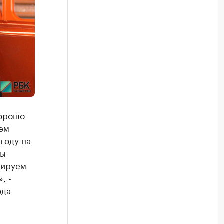
хорошо
ем
году на
мы
нируем
, -
ода