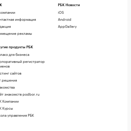
К
РБК Новости
компании
iOS
нтактная информация
Android
дакция
AppGallery
змещение рекламы
угие продукты РБК
лако для бизнеса
рпоративный регистратор
менов
стинг сайтов
г.решения
акомства
йт знакомств podbor.ru
К Компании
К Курсы
ола управления РБК