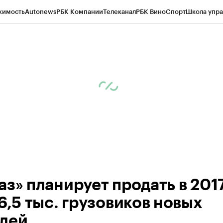
жимость
Autonews
РБК Компании
Телеканал
РБК Вино
Спорт
Школа упра
ипто
РБК Бизнес-среда
Дискуссионный клуб
Исследования
Кредитные 
рагентов
Политика
Экономика
Бизнес
Технологии и медиа
Финансы
Рын
аз» планирует продать в 201
6,5 тыс. грузовиков новых
лей