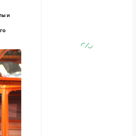
лы и
го