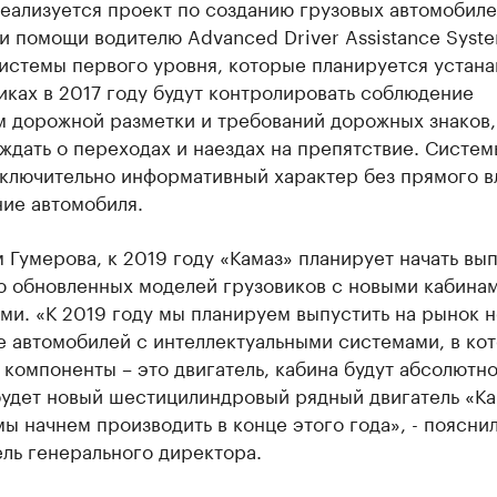
еализуется проект по созданию грузовых автомобил
и помощи водителю Advanced Driver Assistance Syst
истемы первого уровня, которые планируется устана
иках в 2017 году будут контролировать соблюдение
м дорожной разметки и требований дорожных знаков,
дать о переходах и наездах на препятствие. Систем
сключительно информативный характер без прямого в
ние автомобиля.
 Гумерова, к 2019 году «Камаз» планирует начать вы
ю обновленных моделей грузовиков с новыми кабинам
ми. «К 2019 году мы планируем выпустить на рынок 
е автомобилей с интеллектуальными системами, в ко
компоненты – это двигатель, кабина будут абсолютн
будет новый шестицилиндровый рядный двигатель «Ка
ы начнем производить в конце этого года», - поясни
ль генерального директора.