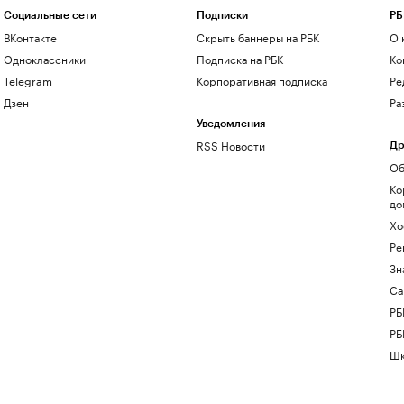
Социальные сети
Подписки
РБ
ВКонтакте
Скрыть баннеры на РБК
О 
Одноклассники
Подписка на РБК
Ко
Telegram
Корпоративная подписка
Ре
Дзен
Ра
Уведомления
RSS Новости
Др
Об
Ко
до
Хо
Ре
Зн
Са
РБ
РБ
Шк