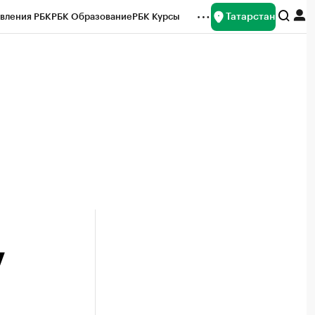
Татарстан
вления РБК
РБК Образование
РБК Курсы
рейтинги
Франшизы
Газета
ок наличной валюты
7