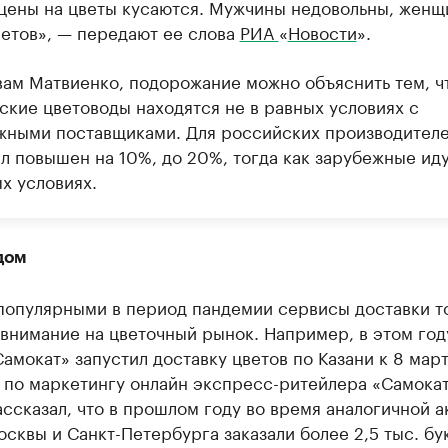
 цены на цветы кусаются. Мужчины недовольны, жен
ветов», — передают ее слова
РИА
«
Новости
».
вам Матвиенко, подорожание можно объяснить тем, ч
ские цветоводы находятся не в равных условиях с
жными поставщиками. Для российских производител
л повышен на 10%, до 20%, тогда как зарубежные иду
х условиях.
дом
популярными в период пандемии сервисы доставки т
внимание на цветочный рынок. Например, в этом год
амокат» запустил доставку цветов по Казани к 8 март
 по маркетингу онлайн экспресс-ритейлера «Самока
ссказал, что в прошлом году во время аналогичной а
сквы и Санкт-Петербурга заказали более 2,5 тыс. бу