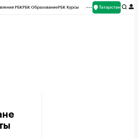
Татарстан
вления РБК
РБК Образование
РБК Курсы
рейтинги
Франшизы
Газета
ок наличной валюты
ане
ты