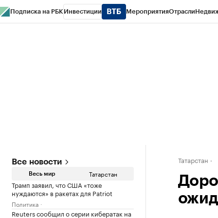
Подписка на РБК
Инвестиции
Мероприятия
Отрасли
Недви
РБК Life
Тренды
Визионеры
Национальные проекты
Город
Стиль
Кр
Спецпроекты СПб
Конференции СПб
Спецпроекты
Проверка конт
Татарстан
Все новости
Татарстан
Весь мир
Доро
Трамп заявил, что США «тоже
нуждаются» в ракетах для Patriot
ожид
Политика
Reuters сообщил о серии кибератак на