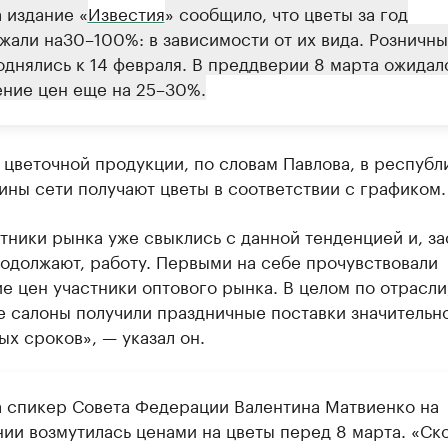
 издание «
Известия
» сообщило, что цветы за год
жали на
30–100%: в зависимости от их вида. Розничн
однялись к 14 февраля. В преддверии 8 марта ожидал
ние цен еще на 25–30%.
цветочной продукции, по словам Павлова, в республи
ины сети получают цветы в соответствии с графиком.
тники рынка уже свыклись с данной тенденцией и, за
одолжают, работу. Первыми на себе прочувствовали
 цен участники оптового рынка. В целом по отрасли
е салоны получили праздничные поставки значительн
х сроков», — указал он.
а спикер Совета Федерации Валентина Матвиенко на
нии возмутилась ценами на цветы перед 8 марта. «Ск