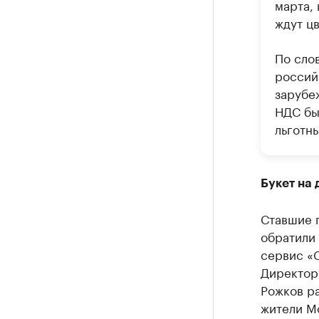
марта,
ждут ц
По сло
россий
зарубе
НДС бы
льготны
Букет на 
Ставшие 
обратили 
сервис «С
Директор
Рожков ра
жители Мо