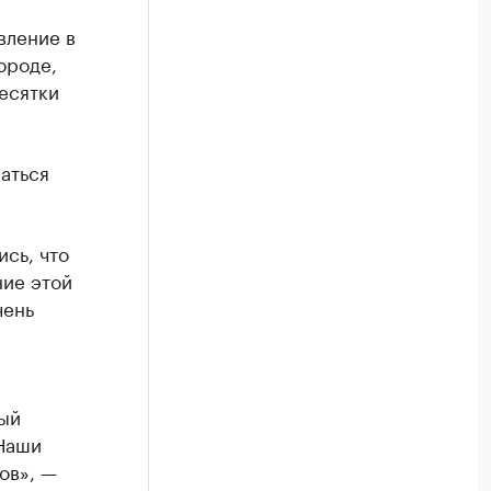
вление в
ороде,
есятки
аться
сь, что
ние этой
чень
ный
 Наши
ов», —