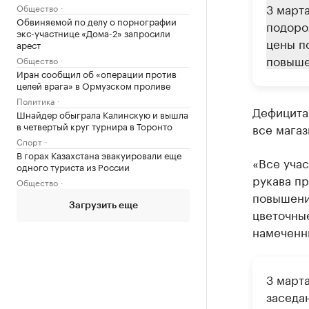
3 марта
Общество
Обвиняемой по делу о порнографии
подоро
экс-участнице «Дома-2» запросили
цены п
арест
повыше
Общество
Иран сообщил об «операции против
целей врага» в Ормузском проливе
Политика
Дефицита 
Шнайдер обыграла Калинскую и вышла
в четвертый круг турнира в Торонто
все магаз
Спорт
В горах Казахстана эвакуировали еще
«Все учас
одного туриста из России
рукава пр
Общество
повышение
Загрузить еще
цветочны
намеченны
3 март
заседа