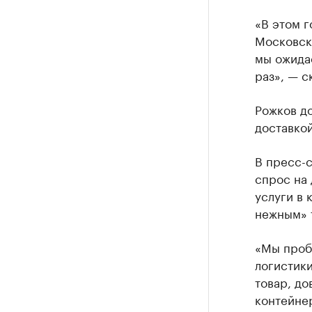
«В этом г
Московск
мы ожидае
раз», — с
Рожков до
доставкой
В пресс-с
спрос на 
услуги в 
нежным» 
«Мы пробо
логистики
товар, до
контейнер