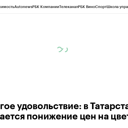
жимость
Autonews
РБК Компании
Телеканал
РБК Вино
Спорт
Школа упра
ипто
РБК Бизнес-среда
Дискуссионный клуб
Исследования
Кредитные 
рагентов
Политика
Экономика
Бизнес
Технологии и медиа
Финансы
Рын
гое удовольствие: в Татарст
ается понижение цен на цве