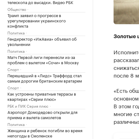
телескопа до высадки. Видео РБК
Общество
Трамп заявил о прогрессе в
урегулировании украинского
конфликта
Политика
Золотые 
Гендиректор «ИжАвиа» объявил об
увольнении
Исполнит
Политика
Матч Первой лиги перенесли из-за
рассказал
проблем с вылетом «Сочи» в Москву
снижаться
Спорт
после 8 м
Перешедший в «Лидс» Траффорд стал
самым дорогим британским вратарем
Спорт
«Есть общ
Как устроены приватные террасы в
основном,
квартирах «Серии плюс»
В этом го
РБК и ПИК Серия плюс
Аэропорт Домодедово открыли для
многие с
приема и вылета самолетов
различных
Политика
Женщина и ребенок погибли во время
непогоды в Смоленске