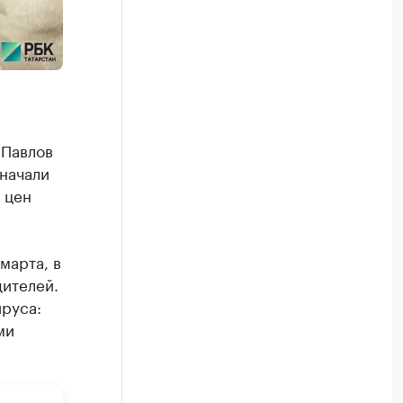
 Павлов
 начали
 цен
марта, в
дителей.
ируса:
ми