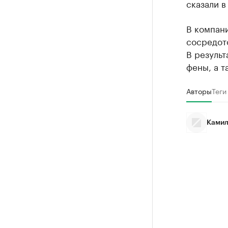
сказали в
В компани
сосредот
В результ
фены, а т
Авторы
Теги
Камил