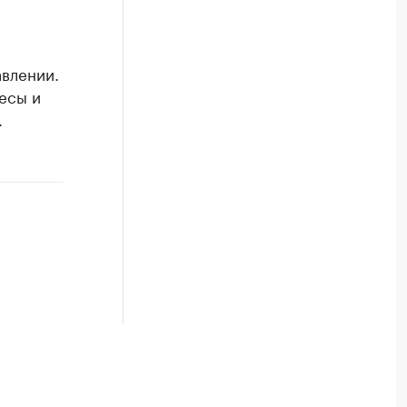
влении.
весы и
.