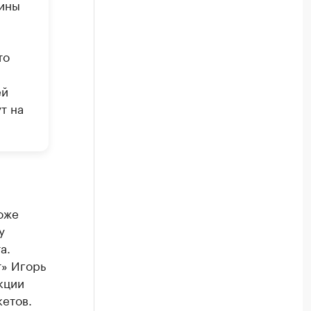
щины
то
ей
т на
оже
у
а.
т» Игорь
кции
кетов.