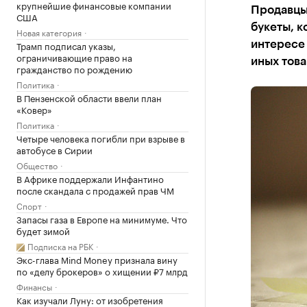
крупнейшие финансовые компании
Продавцы 
США
букеты, к
Новая категория
Трамп подписал указы,
интересе 
ограничивающие право на
иных тов
гражданство по рождению
Политика
В Пензенской области ввели план
«Ковер»
Политика
Четыре человека погибли при взрыве в
автобусе в Сирии
Общество
В Африке поддержали Инфантино
после скандала с продажей прав ЧМ
Спорт
Запасы газа в Европе на минимуме. Что
будет зимой
Подписка на РБК
Экс-глава Mind Money признала вину
по «делу брокеров» о хищении ₽7 млрд
Финансы
Как изучали Луну: от изобретения