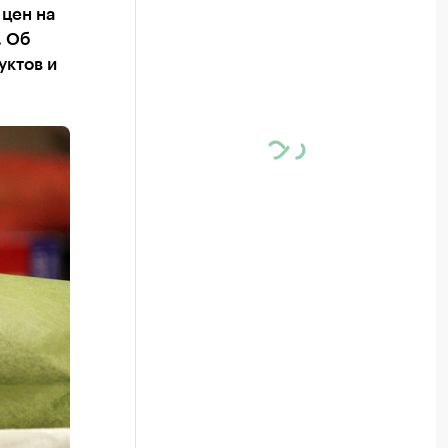
цен на
. Об
уктов и