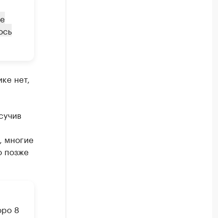
ые
ось
ке нет,
сучив
, многие
о позже
оро 8