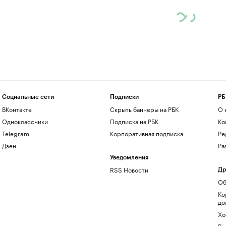
Социальные сети
Подписки
РБ
ВКонтакте
Скрыть баннеры на РБК
О 
Одноклассники
Подписка на РБК
Ко
Telegram
Корпоративная подписка
Ре
Дзен
Ра
Уведомления
RSS Новости
Др
Об
Ко
до
Хо
Ре