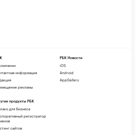
К
РБК Новости
компании
iOS
нтактная информация
Android
дакция
AppGallery
змещение рекламы
угие продукты РБК
лако для бизнеса
рпоративный регистратор
менов
стинг сайтов
г.решения