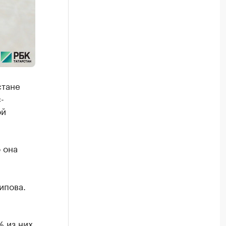
стане
-
ой
 она
ипова.
 из них