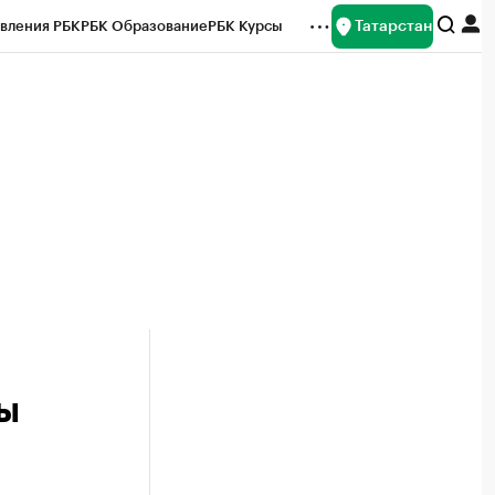
Татарстан
вления РБК
РБК Образование
РБК Курсы
рейтинги
Франшизы
Газета
ок наличной валюты
ты