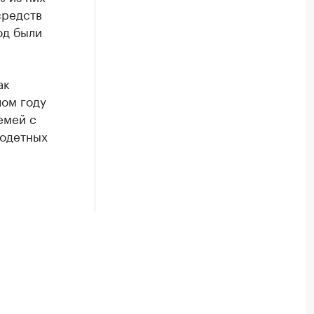
средств
од были
ак
лом году
емей с
годетных