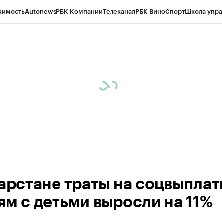
жимость
Autonews
РБК Компании
Телеканал
РБК Вино
Спорт
Школа упра
ипто
РБК Бизнес-среда
Дискуссионный клуб
Исследования
Кредитные 
рагентов
Политика
Экономика
Бизнес
Технологии и медиа
Финансы
Рын
тарстане траты на соцвыпла
ям с детьми выросли на 11%