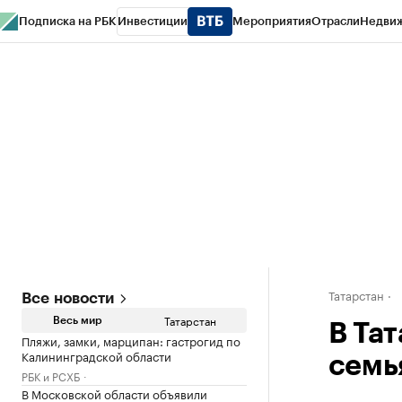
Подписка на РБК
Инвестиции
Мероприятия
Отрасли
Недви
РБК Life
Тренды
Визионеры
Национальные проекты
Город
Стиль
Кр
Спецпроекты СПб
Конференции СПб
Спецпроекты
Проверка конт
Татарстан
Все новости
Татарстан
Весь мир
В Та
Пляжи, замки, марципан: гастрогид по
Калининградской области
семь
РБК и РСХБ
В Московской области объявили