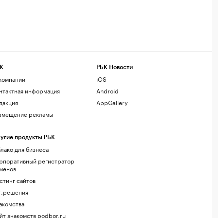
К
РБК Новости
компании
iOS
нтактная информация
Android
дакция
AppGallery
змещение рекламы
угие продукты РБК
лако для бизнеса
рпоративный регистратор
менов
стинг сайтов
г.решения
акомства
йт знакомств podbor.ru