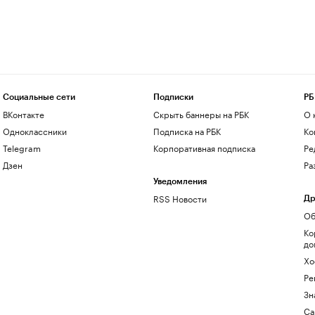
Социальные сети
Подписки
РБ
ВКонтакте
Скрыть баннеры на РБК
О 
Одноклассники
Подписка на РБК
Ко
Telegram
Корпоративная подписка
Ре
Дзен
Ра
Уведомления
RSS Новости
Др
Об
Ко
до
Хо
Ре
Зн
Са