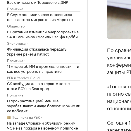
Васютинского и Торецкого в ДНР
Политика
В Сеуте оценили число оставшихся
нелегальных мигрантов из Марокко
Общество
В Британии изменили энергопроект на
£430 млн из-за «могилы» эльфа Добби
Экономика
Финляндия отказалась передать
По сравн
Украине ракеты Patriot
увеличило
Политика
конференц
11 мифов об ИИ в промышленности — и
защиты Р
как все устроено на практике
РБК и Yandex Cloud
СК возбудил дело о теракте после
«Говоря о
атаки ВСУ на Белгород
плотно св
Политика
националь
С прокрастинацией меньше
зарабатывают и чаще болеют. Можно ли
отношению
ее победить
Подписка на РБК
Сегодня 1
На западе Словакии объявили режим
ЧС из-за пожара на военном полигоне
задеклар