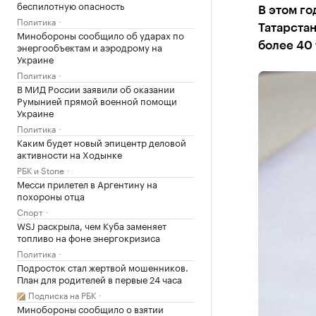
беспилотную опасность
В этом го
Политика
Татарстан
Минобороны сообщило об ударах по
энергообъектам и аэродрому на
более 40 
Украине
Политика
В МИД России заявили об оказании
Румынией прямой военной помощи
Украине
Политика
Каким будет новый эпицентр деловой
активности на Ходынке
РБК и Stone
Месси прилетел в Аргентину на
похороны отца
Спорт
WSJ раскрыла, чем Куба заменяет
топливо на фоне энергокризиса
Политика
Подросток стал жертвой мошенников.
План для родителей в первые 24 часа
Подписка на РБК
Минобороны сообщило о взятии