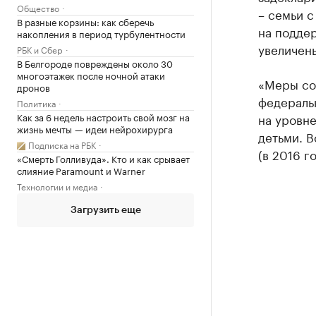
Общество
– семьи с
В разные корзины: как сберечь
на поддер
накопления в период турбулентности
увеличены
РБК и Сбер
В Белгороде повреждены около 30
многоэтажек после ночной атаки
«Меры со
дронов
федераль
Политика
Как за 6 недель настроить свой мозг на
на уровн
жизнь мечты — идеи нейрохирурга
детьми. В
Подписка на РБК
(в 2016 г
«Смерть Голливуда». Кто и как срывает
слияние Paramount и Warner
Технологии и медиа
Загрузить еще