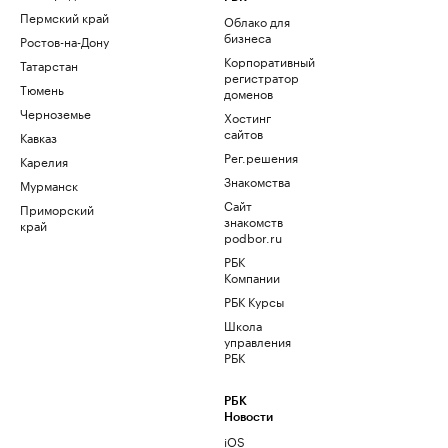
Пермский край
Облако для
бизнеса
Ростов-на-Дону
Корпоративный
Татарстан
регистратор
Тюмень
доменов
Черноземье
Хостинг
сайтов
Кавказ
Рег.решения
Карелия
Знакомства
Мурманск
Сайт
Приморский
знакомств
край
podbor.ru
РБК
Компании
РБК Курсы
Школа
управления
РБК
РБК
Новости
iOS