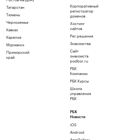
Корпоративный
Татарстан
регистратор
Тюмень
доменов
Черноземье
Хостинг
сайтов
Кавказ
Рег.решения
Карелия
Знакомства
Мурманск
Сайт
Приморский
знакомств
край
podbor.ru
РБК
Компании
РБК Курсы
Школа
управления
РБК
РБК
Новости
iOS
Android
AppGallery