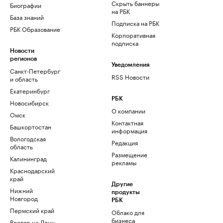
Скрыть баннеры
Биографии
на РБК
База знаний
Подписка на РБК
РБК Образование
Корпоративная
подписка
Новости
регионов
Уведомления
Санкт-Петербург
RSS Новости
и область
Екатеринбург
РБК
Новосибирск
О компании
Омск
Контактная
Башкортостан
информация
Вологодская
Редакция
область
Размещение
Калининград
рекламы
Краснодарский
край
Другие
Нижний
продукты
Новгород
РБК
Пермский край
Облако для
бизнеса
Ростов-на-Дону